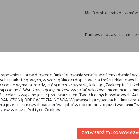
Min. 3 próbki gratis do zamów
Darmowa dostawa na terenie k
14 dni na zwrot
u zapewnienia prawidłowego funkcjonowania serwisu. Możemy również wyk
ych i marketingowych, w szczególności dopasowania treści reklamowych d
 cookie wymaga zgody, którą możesz wyrazić, klikając „Zaakceptuj”. Jeż
OPIS
GPSR
RECENZJE(0)
ządzaj cookies”. Wyrażoną zgodę możesz wycofać w każdym momencie, zmien
ej celach związane jest z przetwarzaniem Twoich danych osobowych. Ad
RANICZONĄ ODPOWIEDZIALNOŚCIĄ. W pewnych przypadkach administrator
taniu przez nas i naszych partnerów z plików cookie oraz o przetwarzaniu
dziesz w naszej Polityce Cookies.
Soul Couture
wody perfumowane
ZATWIERDŹ TYLKO WYMAGA