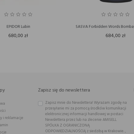
EPIDOR Lubin
SASVA Forbidden Words Bomba
680,00 zł
684,00 zł
py
Zapisz się do newslettera
Zapisz mnie do Newslettera! Wyrażam zgodę na
awa
przesyłanie mi za pomocą środków komunikacji
ości
elektronicznej informacji handlowej w postaci
y i reklamacje
Newslettera przez lub na zlecenie AMISELL
lamin
SPÓŁKA Z OGRANICZONĄ
ODPOWIEDZIALNOŚCIĄ z siedzibą w Krakowie. ,
ocje