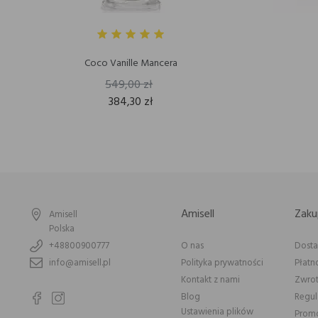
Coco Vanille Mancera
549,00 zł
384,30 zł
Amisell
Zaku
Amisell
Polska
+48800900777
O nas
Dost
info@amisell.pl
Polityka prywatności
Płatn
Kontakt z nami
Zwrot
Blog
Regu
Ustawienia plików
Prom