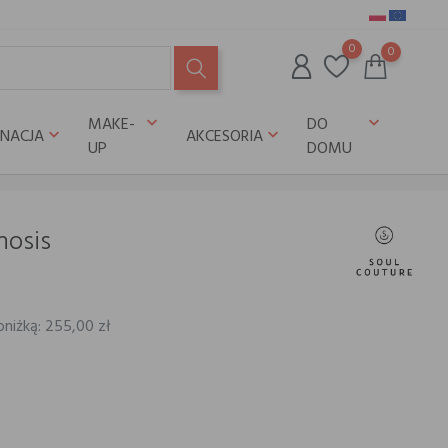
0
0
MAKE-
DO
keyboard_arrow_down
keyboard_arrow_down
GNACJA
AKCESORIA
keyboard_arrow_down
keyboard_arrow_down
UP
DOMU
hosis
bniżką: 255,00 zł