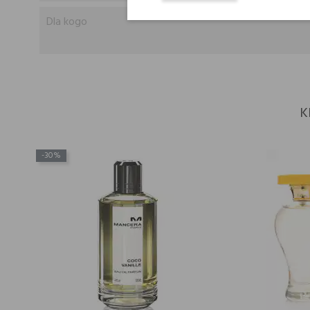
Dla kogo
K
-30%