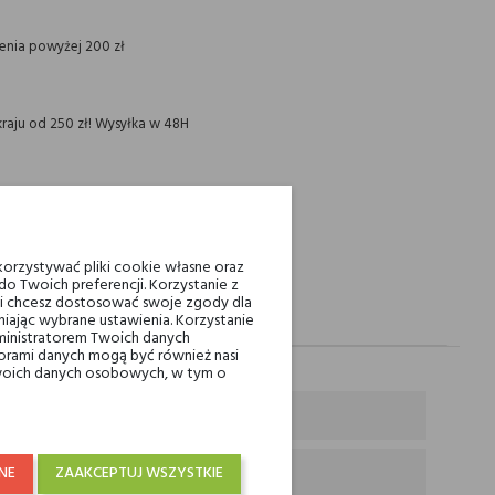
ienia powyżej 200 zł
raju od 250 zł! Wysyłka w 48H
orzystywać pliki cookie własne oraz
o Twoich preferencji. Korzystanie z
eli chcesz dostosować swoje zgody dla
iając wybrane ustawienia. Korzystanie
ministratorem Twoich danych
ami danych mogą być również nasi
 Twoich danych osobowych, w tym o
NE
ZAAKCEPTUJ WSZYSTKIE