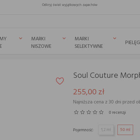
Odkryj świat wyjątkowych zapachów
UMY
MARKI
MARKI
keyboard_arrow_down
keyboard_arrow_down
keyboard_arrow_down
PIELĘ
E
NISZOWE
SELEKTYWNE
sis
Soul Couture Morp
255,00 zł
Najniższa cena z 30 dni przed o
0 recenzji
1,2 ml
50 ml
Pojemność: