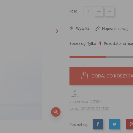
Ilość :
Wysyłka
Napisz recenzję
keyboard_arrow_right
Następny
4
Spiesz się! Tylko
Pozostało na mag
DODAJ DO KOSZYK
20165
REFERENCJA:
8055118035538
EAN13:
zoom_in
Podziel się:
UDOSTĘPNIJ
TWEETUJ
P