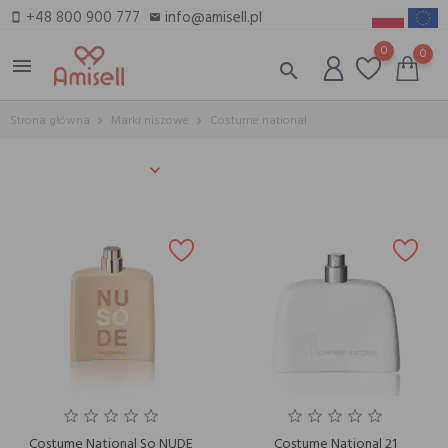
+48 800 900 777
info@amisell.pl
smartphone
email
0
0
menu
search
Strona główna
Marki niszowe
Costume national
Costume National So NUDE
Costume National 21