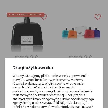
OBECNIE BRAK NA STANIE
Costume National SCENT
Costume National POP
Drogi użytkowniku
INTENSE
COLLECTION
400,00 zł
189,00 zł
Witamy! Stosujemy pliki cookie w celu zapewnienia
prawidłowego funkcjonowania serwisu. Możemy
również wykorzystywać pliki cookie własne oraz
naszych partnerów w celach analitycznych i
marketingowych, w szczególności dopasowania treści
reklamowych do Twoich preferencji. Korzystanie z
analitycznych i marketingowych plików cookie wymaga
zgody, którą możesz wyrazić, klikając „Zaakceptuj”.
Jeżeli chcesz dostosować swoje zgody dla nas i naszych