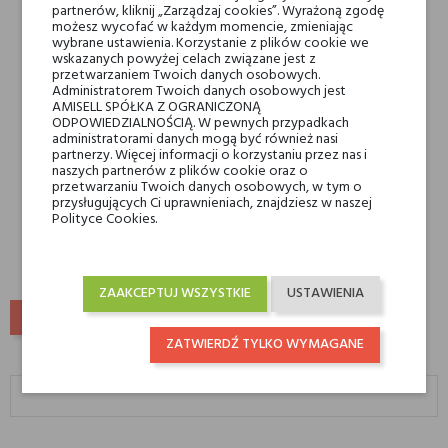
partnerów, kliknij „Zarządzaj cookies”. Wyrażoną zgodę
możesz wycofać w każdym momencie, zmieniając
wybrane ustawienia. Korzystanie z plików cookie we
wskazanych powyżej celach związane jest z
przetwarzaniem Twoich danych osobowych.
Administratorem Twoich danych osobowych jest
AMISELL SPÓŁKA Z OGRANICZONĄ
ODPOWIEDZIALNOŚCIĄ. W pewnych przypadkach
administratorami danych mogą być również nasi
partnerzy. Więcej informacji o korzystaniu przez nas i
naszych partnerów z plików cookie oraz o
Costume National SCENT
przetwarzaniu Twoich danych osobowych, w tym o
GLOSS
przysługujących Ci uprawnieniach, znajdziesz w naszej
Polityce Cookies.
189,00 zł
ZAAKCEPTUJ WSZYSTKIE
USTAWIENIA
POWRÓT DO GÓRY
ZATWIERDŹ TYLKO WYMAGANE
Costume national