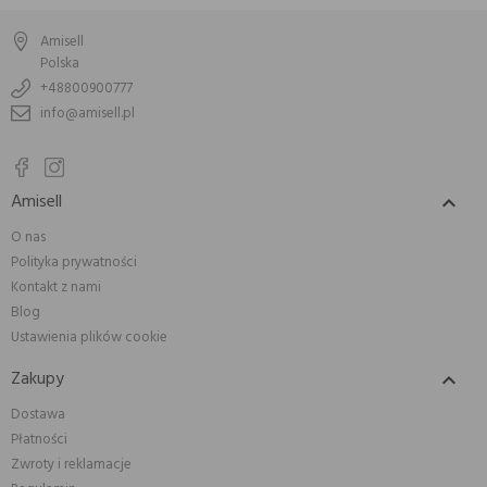
Amisell
Polska
+48800900777
info@amisell.pl
Amisell

O nas
Polityka prywatności
Kontakt z nami
Blog
Ustawienia plików cookie
Zakupy

Dostawa
Płatności
Zwroty i reklamacje