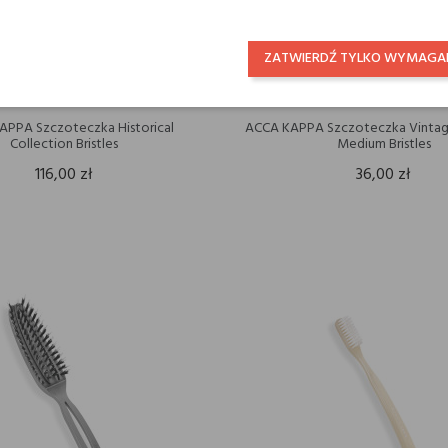
ZATWIERDŹ TYLKO WYMAGA
APPA Szczoteczka Historical
ACCA KAPPA Szczoteczka Vintag
Collection Bristles
Medium Bristles
116,00 zł
36,00 zł