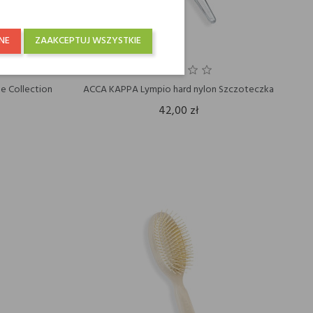
NE
ZAAKCEPTUJ WSZYSTKIE
e Collection
ACCA KAPPA Lympio hard nylon Szczoteczka
42,00 zł