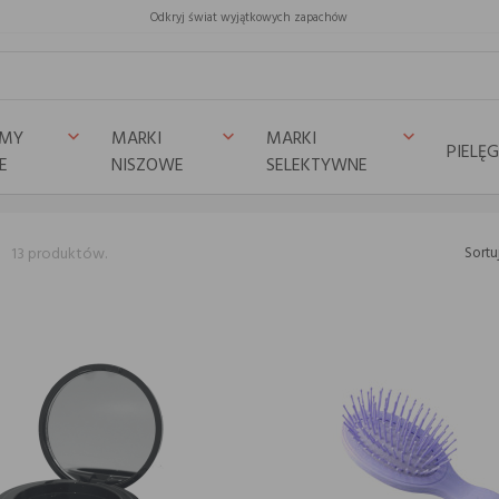
Odkryj świat wyjątkowych zapachów
UMY
MARKI
MARKI
keyboard_arrow_down
keyboard_arrow_down
keyboard_arrow_down
PIELĘ
E
NISZOWE
SELEKTYWNE
a
13 produktów.
Sortu