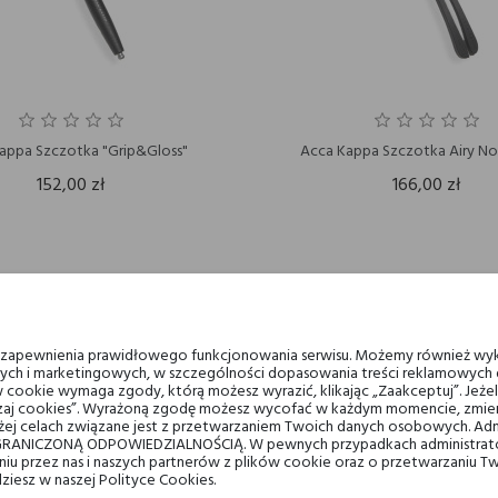
appa Szczotka "Grip&Gloss"
Acca Kappa Szczotka Airy No.
152,00 zł
166,00 zł
u zapewnienia prawidłowego funkcjonowania serwisu. Możemy również wyk
ych i marketingowych, w szczególności dopasowania treści reklamowych d
 cookie wymaga zgody, którą możesz wyrazić, klikając „Zaakceptuj”. Jeż
ządzaj cookies”. Wyrażoną zgodę możesz wycofać w każdym momencie, zmien
ej celach związane jest z przetwarzaniem Twoich danych osobowych. Ad
RANICZONĄ ODPOWIEDZIALNOŚCIĄ. W pewnych przypadkach administrator
taniu przez nas i naszych partnerów z plików cookie oraz o przetwarzaniu
dziesz w naszej Polityce Cookies.