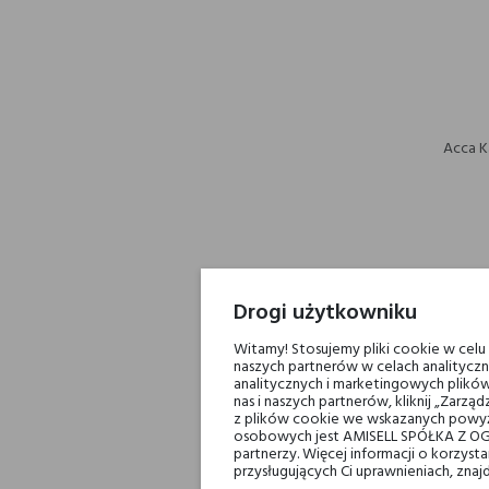
Acca K
Drogi użytkowniku
Witamy! Stosujemy pliki cookie w cel
naszych partnerów w celach analityczn
analitycznych i marketingowych plików
nas i naszych partnerów, kliknij „Zar
z plików cookie we wskazanych powyż
osobowych jest AMISELL SPÓŁKA Z OG
partnerzy. Więcej informacji o korzys
przysługujących Ci uprawnieniach, znaj