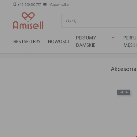
+48 800 900 777
info@amisell.pl
smartphone
email
PERFUMY
PERF
keyboard_arrow_down
BESTSELLERY
NOWOŚCI
DAMSKIE
MĘSKI
Strona główna
Akcesoria
Akcesori
-40%