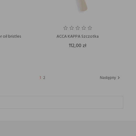
il bristles
ACCA KAPPA Szczotka
112,00 zł
1
2
Następny
