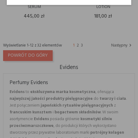
EviDenS THE BRIGHTENING
EviDenS THE BRIGHTENING
SERUM
LOTION
445,00 zł
181,00 zł
Wyświetlanie 1-12 z 32 elementów
1
2
3
Następny

POWRÓT DO GÓRY
Evidens
Perfumy Evidens
Evidens
to
ekskluzywna marka kosmetyczna
, oferująca
najwyższej jakości produkty pielęgnacyjne
do
twarzy i ciała
.
Jest połączeniem
japońskich rytuałów pielęgnacyjnych
z
francuskim kunsztem
i
bogactwem składników
. W swoim
asortymencie
Evidens
posiada głównie
kosmetyki silnie
przeciwzmarszczkowe
, do produkcji których wykorzystano
stworzony przez prywatne laboratorium marki
potrójny kolagen