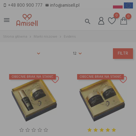
+48 800 900 777
info@amisell.pl
smartphone
email
0
0
menu
search
Strona główna
Marki niszowe
Evidens
FILTR
12
OBECNIE BRAK NA STANIE
OBECNIE BRAK NA STANIE