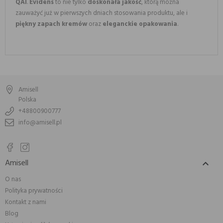
QAI
.
Evidens
to nie tylko
doskonała jakość
, którą można
zauważyć już w pierwszych dniach stosowania produktu, ale i
piękny zapach kremów
oraz
eleganckie opakowania
.
Amisell
Polska
+48800900777
info@amisell.pl
Amisell

O nas
Polityka prywatności
Kontakt z nami
Blog