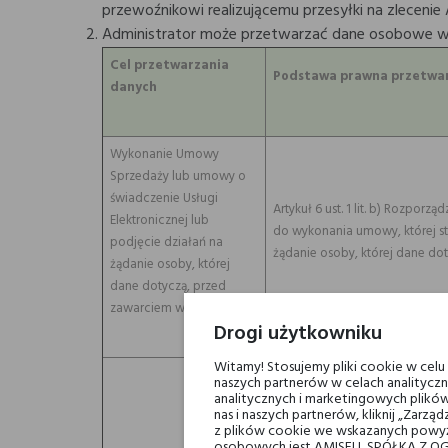
przewoźnikowi realizującemu przesyłki na zlecenie 
Administrator może przetwarzać dane osobowe w 
Cel przetwarzania
Podstawa prawna przetwa
danych
Wykonanie Umowy
Sprzedaży lub umowy o
świadczenie Usługi
Artykuł 6 ust. 1 lit. b) Rozpo
Elektronicznej lub
do wykonania umowy, której str
podjęcie działań na
żądanie osoby, której dane d
żądanie osoby, której
dane dotyczą, przed
zawarciem w/w umów
Drogi użytkowniku
Witamy! Stosujemy pliki cookie w cel
naszych partnerów w celach analityczn
analitycznych i marketingowych plików
nas i naszych partnerów, kliknij „Zar
z plików cookie we wskazanych powyż
osobowych jest AMISELL SPÓŁKA Z OG