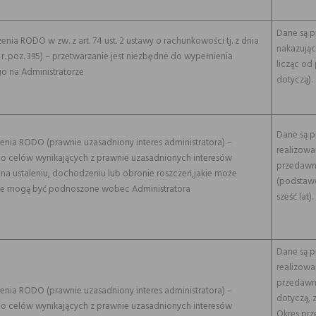
Dane są 
ądzenia RODO w zw. z art. 74 ust. 2 ustawy o rachunkowości tj. z dnia
nakazując
18 r. poz. 395) – przetwarzanie jest niezbędne do wypełnienia
licząc od
o na Administratorze
dotyczą).
Dane są p
ządzenia RODO (prawnie uzasadniony interes administratora) –
realizowa
do celów wynikających z prawnie uzasadnionych interesów
przedawni
 na ustaleniu, dochodzeniu lub obronie roszczeń,jakie może
(podstawo
akie mogą być podnoszone wobec Administratora
sześć lat).
Dane są p
realizowa
przedawni
ządzenia RODO (prawnie uzasadniony interes administratora) –
dotyczą, 
do celów wynikających z prawnie uzasadnionych interesów
Okres prz