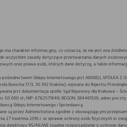
ego ma charakter informacyjny, co oznacza, że nie jest ona źródł
zede wszystkim zasady dotyczące przetwarzania danych osobowyc
bowych oraz prawa osób, których dane dotyczą, a także informacj
za pośrednictwem Sklepu Internetowego jest AMISELL SPÓŁKA 
. Karola Bunscha 17/3, 30-392 Kraków); wpisana do Rejestru Prze
wana jest dokumentacja spółki: Sąd Rejonowy dla Krakowa – Śró
 50 000 zł.; NIP: 6762571649; REGON: 384461539, adres poczty el
odawcą Sklepu Internetowego i Sprzedawcą.
ne są przez Administratora zgodnie z obowiązującymi przepisam
dnia 27 kwietnia 2016 r. w sprawie ochrony osób fizycznych w z
ia dyrektywy 95/46/WE (ogólne rozporządzenie o ochronie dany