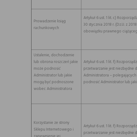
Artykuł 6 ust. 1 lit. c) Rozporz
Prowadzenie ksiąg
30 stycznia 2018 r. (Dz.U. z 20
rachunkowych
obowiązku prawnego ciążąceg
Ustalenie, dochodzenie
lub obrona roszczeń jakie
Artykuł 6 ust. 1 lit. f) Rozpor
może podnosić
przetwarzanie jest niezbędne 
Administrator lub jakie
Administratora – polegających
mogą być podnoszone
podnosić Administrator lub j
wobec Administratora
Korzystanie ze strony
Artykuł 6 ust. 1 lit. f) Rozpor
Sklepu Internetowego i
przetwarzanie jest niezbędne 
zapewnienie jej