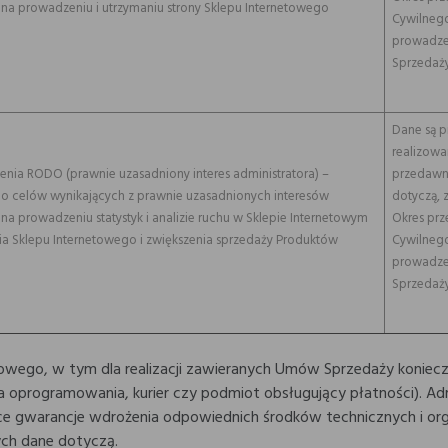
 na prowadzeniu i utrzymaniu strony Sklepu Internetowego
Cywilnego
prowadzen
Sprzedaży
Dane są p
realizowa
ządzenia RODO (prawnie uzasadniony interes administratora) –
przedawni
do celów wynikających z prawnie uzasadnionych interesów
dotyczą, 
na prowadzeniu statystyk i analizie ruchu w Sklepie Internetowym
Okres prz
 Sklepu Internetowego i zwiększenia sprzedaży Produktów
Cywilnego
prowadzen
Sprzedaży
wego, w tym dla realizacji zawieranych Umów Sprzedaży konieczne
 oprogramowania, kurier czy podmiot obsługujący płatności). Ad
ce gwarancje wdrożenia odpowiednich środków technicznych i org
ych dane dotyczą.