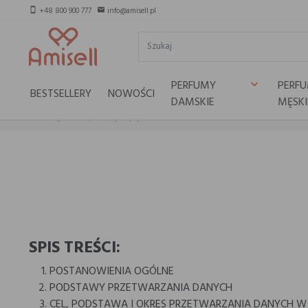
+48 800 900 777
info@amisell.pl
smartphone
email
PERFUMY
PERF
keyboard_arrow_down
BESTSELLERY
NOWOŚCI
DAMSKIE
MĘSKI
Strona główna
Polityka prywatności
SPIS TREŚCI:
POSTANOWIENIA OGÓLNE
PODSTAWY PRZETWARZANIA DANYCH
CEL, PODSTAWA I OKRES PRZETWARZANIA DANYCH W