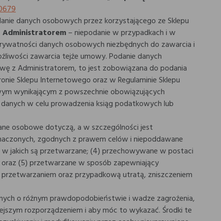
R0679
anie danych osobowych przez korzystającego ze Sklepu
z Administratorem
– niepodanie w przypadkach i w
e prywatności danych osobowych niezbędnych do zawarcia i
ożliwości zawarcia tejże umowy. Podanie danych
ę z Administratorem, to jest zobowiązana do podania
ie Sklepu Internetowego oraz w Regulaminie Sklepu
ym wynikającym z powszechnie obowiązujących
 danych w celu prowadzenia ksiąg podatkowych lub
dane osobowe dotyczą, a w szczególności jest
 oznaczonych, zgodnych z prawem celów i niepoddawane
 w jakich są przetwarzane; (4) przechowywane w postaci
nia oraz (5) przetwarzane w sposób zapewniający
przetwarzaniem oraz przypadkową utratą, zniszczeniem
ycznych o różnym prawdopodobieństwie i wadze zagrożenia,
iejszym rozporządzeniem i aby móc to wykazać. Środki te