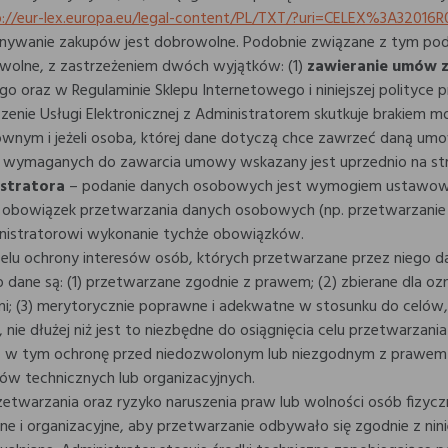
p://eur-lex.europa.eu/legal-content/PL/TXT/?uri=CELEX%3A32016
onywanie zakupów jest dobrowolne. Podobnie związane z tym pod
owolne, z zastrzeżeniem dwóch wyjątków: (1)
zawieranie umów 
go oraz w Regulaminie Sklepu Internetowego i niniejszej polityc
ie Usługi Elektronicznej z Administratorem skutkuje brakiem m
m i jeżeli osoba, której dane dotyczą chce zawrzeć daną umow
ymaganych do zawarcia umowy wskazany jest uprzednio na stron
stratora
– podanie danych osobowych jest wymogiem ustawow
a obowiązek przetwarzania danych osobowych (np. przetwarzanie
ministratorowi wykonanie tychże obowiązków.
celu ochrony interesów osób, których przetwarzane przez niego 
go dane są: (1) przetwarzane zgodnie z prawem; (2) zbierane dla
i; (3) merytorycznie poprawne i adekwatne w stosunku do celów,
, nie dłużej niż jest to niezbędne do osiągnięcia celu przetwarza
w tym ochronę przed niedozwolonym lub niezgodnym z prawem 
w technicznych lub organizacyjnych.
 przetwarzania oraz ryzyko naruszenia praw lub wolności osób fiz
ne i organizacyjne, aby przetwarzanie odbywało się zgodnie z nin