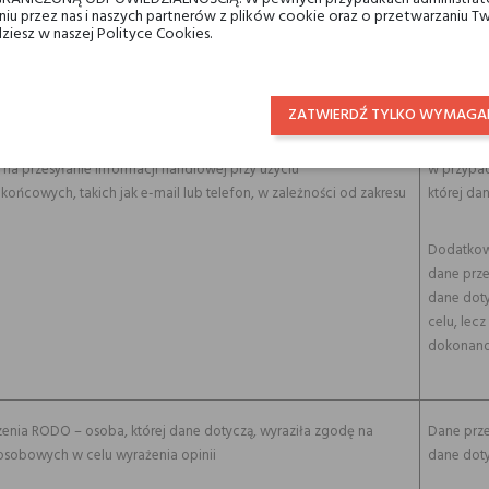
taniu przez nas i naszych partnerów z plików cookie oraz o przetwarzaniu
Okres prz
dziesz w naszej Polityce Cookies.
Cywilnego
ządzenia RODO (prawnie uzasadniony interes administratora) –
prowadzen
do celów wynikających z prawnie uzasadnionych interesów
Sprzedaży
ży marketing bezpośredni – polegający na dbaniu o interesy i dobry
ZATWIERDŹ TYLKO WYMAGA
o Sklepu Internetowego oraz dążeniu do sprzedaży Produktów – na
em uprzedniej zgody przez osobę, której dane dotyczą (np.
Administr
 na przesyłanie informacji handlowej przy użyciu
w przypad
ońcowych, takich jak e-mail lub telefon, w zależności od zakresu
której da
Dodatkow
dane prz
dane doty
celu, lec
dokonano
ządzenia RODO – osoba, której dane dotyczą, wyraziła zgodę na
Dane prz
osobowych w celu wyrażenia opinii
dane doty