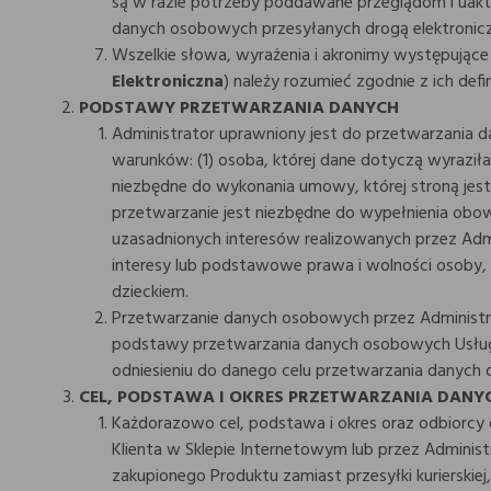
są w razie potrzeby poddawane przeglądom i uaktu
danych osobowych przesyłanych drogą elektronicz
Wszelkie słowa, wyrażenia i akronimy występujące w
Elektroniczna
) należy rozumieć zgodnie z ich de
PODSTAWY PRZETWARZANIA DANYCH
Administrator uprawniony jest do przetwarzania da
warunków: (1) osoba, której dane dotyczą wyraził
niezbędne do wykonania umowy, której stroną jest 
przetwarzanie jest niezbędne do wypełnienia obow
uzasadnionych interesów realizowanych przez Admi
interesy lub podstawowe prawa i wolności osoby,
dzieckiem.
Przetwarzanie danych osobowych przez Administra
podstawy przetwarzania danych osobowych Usługob
odniesieniu do danego celu przetwarzania danych
CEL, PODSTAWA I OKRES PRZETWARZANIA DANY
Każdorazowo cel, podstawa i okres oraz odbiorc
Klienta w Sklepie Internetowym lub przez Administ
zakupionego Produktu zamiast przesyłki kurierski