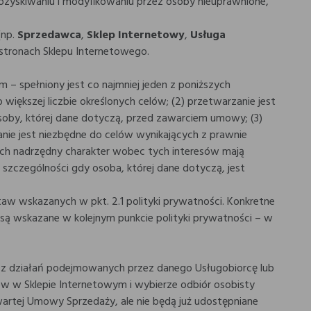
pozyskiwaniu i modyfikowaniu przez osoby nieuprawnione,
(np.
Sprzedawca
,
Sklep Internetowy
,
Usługa
 stronach Sklepu Internetowego.
 – spełniony jest co najmniej jeden z poniższych
ększej liczbie określonych celów; (2) przetwarzanie jest
osoby, której dane dotyczą, przed zawarciem umowy; (3)
nie jest niezbędne do celów wynikających z prawnie
rych nadrzędny charakter wobec tych interesów mają
zczególności gdy osoba, której dane dotyczą, jest
w wskazanych w pkt. 2.1 polityki prywatności. Konkretne
ą wskazane w kolejnym punkcie polityki prywatności – w
 z działań podejmowanych przez danego Usługobiorcę lub
pów w Sklepie Internetowym i wybierze odbiór osobisty
wartej Umowy Sprzedaży, ale nie będą już udostępniane