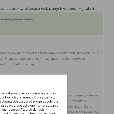
wach oraz w okresach wskazanych w poniższej tabeli:
rzechowywania danych
rzechowywane przez okres niezbędny do wykonania, rozwiązania lub
cia w inny sposób zawartej Umowy Sprzedaży lub umowy o
ie Usługi Elektronicznej.
orzystywać pliki cookie własne oraz
rzechowywane przez okres istnienia prawnie uzasadnionego interesu
o Twoich preferencji. Korzystanie z
nego przez Administratora, nie dłużej jednak niż przez okres
eli chcesz dostosować swoje zgody dla
iając wybrane ustawienia. Korzystanie
enia roszczeń Administratora w stosunku do osoby, której dane
ministratorem Twoich danych
z tytułu prowadzonej przez Administratora działalności gospodarczej.
ami danych mogą być również nasi