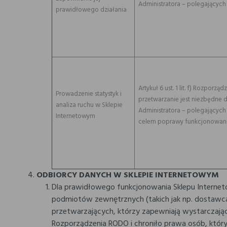
Administratora – polegających
prawidłowego działania
Artykuł 6 ust. 1 lit. f) Rozpor
Prowadzenie statystyk i
przetwarzanie jest niezbędne 
analiza ruchu w Sklepie
Administratora – polegających 
Internetowym
celem poprawy funkcjonowania
ODBIORCY DANYCH W SKLEPIE INTERNETOWYM
Dla prawidłowego funkcjonowania Sklepu Interneto
podmiotów zewnętrznych (takich jak np. dostawca
przetwarzających, którzy zapewniają wystarczają
Rozporządzenia RODO i chroniło prawa osób, któr