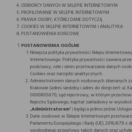
ODBIORCY DANYCH W SKLEPIE INTERNETOWYM
PROFILOWANIE W SKLEPIE INTERNETOWYM
PRAWA OSOBY, KTÓREJ DANE DOTYCZĄ
COOKIES W SKLEPIE INTERNETOWYM I ANALITYKA
POSTANOWIENIA KOŃCOWE
POSTANOWIENIA OGÓLNE
Niniejsza polityka prywatności Sklepu Internetow
Internetowego. Polityka prywatności zawiera pr
podstawy, cele i okres przetwarzania danych oso
Cookies oraz narzędzi analitycznych.
Administratorem danych osobowych zbieranych 
Krakowie (adres siedziby i adres do doręczeń: ul
0000805670; sąd rejestrowy, w którym przechowy
Rejestru Sądowego; kapitał zakładowy w wysokości:
„
Administratorem
” i będąca jednocześnie Usług
Dane osobowe w Sklepie Internetowym przetwarza
Parlamentu Europejskiego i Rady (UE) 2016/679 z 
swobodnego przepływu takich danych oraz uchylen