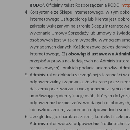
RODO
”. Oficjalny tekst Rozporządzenia RODO:
htt
Korzystanie ze Sklepu Internetowego, w tym dok
Internetowego Usługobiorcę lub Klienta jest dobr
zakresie wskazanym na stronie Sklepu Internetowe
wykonania Umowy Sprzedaży lub umowy o świadczen
osobowych jest w takim wypadku wymogiem umowny
wymaganych danych. Każdorazowo zakres danych w
Internetowego; (2)
obowiązki ustawowe Admini
przepisów prawa nakładających na Administrator
rachunkowych) i brak ich podania uniemożliwi Ad
Administrator dokłada szczególnej staranności w 
odpowiedzialny i zapewnia, że zbierane przez nie
dalszemu przetwarzaniu niezgodnemu z tymi celam
umożliwiającej identyfikację osób, których dotyczą
odpowiednie bezpieczeństwo danych osobowych, 
lub uszkodzeniem, za pomocą odpowiednich środkó
Uwzględniając charakter, zakres, kontekst i cele
Administrator wdraża odpowiednie środki technicz