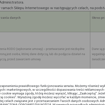
Administratora.
ramach Sklepu Internetowego w następujących celach, na podsta
rzania danych
Okres p
rządzenia RODO (wykonanie umowy) – przetwarzanie jest niezbędne
Dane są p
oną jest osoba, której dane dotyczą, lub do podjęcia działań na
wygaśnię
otyczą, przed zawarciem umowy
świadczen
u zapewnienia prawidłowego funkcjonowania serwisu. Możemy również wyk
Dane są p
ych i marketingowych, w szczególności dopasowania treści reklamowych d
realizowa
 cookie wymaga zgody, którą możesz wyrazić, klikając „Zaakceptuj”. Jeż
ządzaj cookies”. Wyrażoną zgodę możesz wycofać w każdym momencie, zmien
przedawni
ej celach związane jest z przetwarzaniem Twoich danych osobowych. Ad
dotyczą, 
RANICZONĄ ODPOWIEDZIALNOŚCIĄ. W pewnych przypadkach administrator