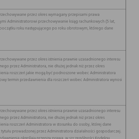
przechowywane przez okres wymagany przepisami prawa
ymi Administratorowi przechowywanie ksiąg rachunkowych (5 lat,
 początku roku następującego po roku obrotowym, którego dane
rzechowywane przez okres istnienia prawnie uzasadnionego interesu
nego przez Administratora, nie dłużej jednak niż przez okres
enia roszczeń jakie mogą być podnoszone wobec Administratora
wy termin przedawnienia dla roszczeń wobec Administratora wynosi
rzechowywane przez okres istnienia prawnie uzasadnionego interesu
nego przez Administratora, nie dłużej jednak niż przez okres
enia roszczeń Administratora w stosunku do osoby, której dane
z tytułu prowadzonej przez Administratora działalności gospodarczej.
edawnienia określają przepisy prawa, w szczególności Kodeksu