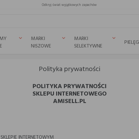
Odkryj świat wyjątkowych zapachów
UMY
MARKI
MARKI
keyboard_arrow_down
keyboard_arrow_down
keyboard_arrow_down
PIELĘ
E
NISZOWE
SELEKTYWNE
Polityka prywatności
POLITYKA PRYWATNOŚCI
SKLEPU INTERNETOWEGO
AMISELL.PL
 SKLEPIE INTERNETOWYM