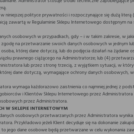
alniane. Administrator stosuje środki techniczne zapobiegające 
ną.
 niniejszej polityce prywatności i rozpoczynające się dużą literą 
finicją zawartą w Regulaminie Sklepu Internetowego dostępnym na
nych osobowych w przypadkach, gdy – i w takim zakresie, w jakim
a zgodę na przetwarzanie swoich danych osobowych w jednym lub wi
osoba, której dane dotyczą, lub do podjęcia działań na żądanie 
iązku prawnego ciążącego na Administratorze; lub (4) przetwarza
nistratora lub przez stronę trzecią, z wyjątkiem sytuacji, w któ
 której dane dotyczą, wymagające ochrony danych osobowych, w s
tora wymaga każdorazowo zaistnienia co najmniej jednej z podsta
iorców i Klientów Sklepu Internetowego przez Administratora s
 osobowych przez Administratora.
CH W SKLEPIE INTERNETOWYM
y danych osobowych przetwarzanych przez Administratora wynika
ratora. Przykładowo jeżeli Klient decyduje się na dokonanie zaku
ej, to jego dane osobowe będą przetwarzane w celu wykonania za