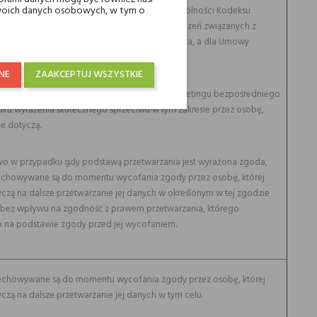
 Twoich danych osobowych, w tym o
edawnienia określają przepisy prawa, w szczególności Kodeksu
 (podstawowy termin przedawnienia dla roszczeń związanych z
iem działalności gospodarczej wynosi trzy lata, a dla Umowy
 dwa lata).
NE
ZAAKCEPTUJ WSZYSTKIE
ator nie może przetwarzać danych w celu marketingu bezpośredniego
ku wyrażenia skutecznego sprzeciwu w tym zakresie przez osobę,
ne dotyczą.
o w przypadku gdy podstawą przetwarzania jest wyrażona zgoda,
echowywane są do momentu wycofania zgody przez osobę, której
czą na dalsze przetwarzanie jej danych w określonym w tej zgodzie
z bez wpływu na zgodność z prawem przetwarzania, którego
 na podstawie zgody przed jej wycofaniem.
echowywane są do momentu wycofania zgody przez osobę, której
czą na dalsze przetwarzanie jej danych w tym celu.