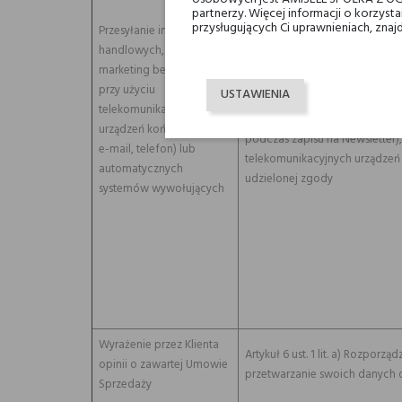
partnerzy. Więcej informacji o korzys
przysługujących Ci uprawnieniach, znaj
Przesyłanie informacji
Artykuł 6 ust. 1 lit. f) Rozpor
handlowych, w tym
przetwarzanie jest niezbędne 
marketing bezpośredni,
Administratora, do jakich nale
przy użyciu
USTAWIENIA
wizerunek Administratora, jeg
telekomunikacyjnych
przykład w związku z wyrażeni
urządzeń końcowych (np.
podczas zapisu na Newsletter),
e-mail, telefon) lub
telekomunikacyjnych urządzeń k
automatycznych
udzielonej zgody
systemów wywołujących
Wyrażenie przez Klienta
Artykuł 6 ust. 1 lit. a) Rozpor
opinii o zawartej Umowie
przetwarzanie swoich danych 
Sprzedaży