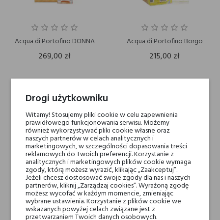
Acqua di Portofino DONNA
Acqua di Portofino Borgo
269,00 zł
215,00 zł
Drogi użytkowniku
Witamy! Stosujemy pliki cookie w celu zapewnienia
prawidłowego funkcjonowania serwisu. Możemy
również wykorzystywać pliki cookie własne oraz
naszych partnerów w celach analitycznych i
marketingowych, w szczególności dopasowania treści
reklamowych do Twoich preferencji. Korzystanie z
analitycznych i marketingowych plików cookie wymaga
zgody, którą możesz wyrazić, klikając „Zaakceptuj”.
Jeżeli chcesz dostosować swoje zgody dla nas i naszych
partnerów, kliknij „Zarządzaj cookies”. Wyrażoną zgodę
możesz wycofać w każdym momencie, zmieniając
wybrane ustawienia. Korzystanie z plików cookie we
wskazanych powyżej celach związane jest z
Acqua di Portofino SAIL
przetwarzaniem Twoich danych osobowych.
Acqua di Portofino ACQUA DI