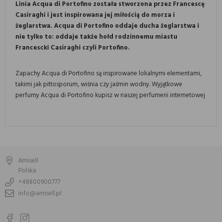
Linia Acqua di Portofino została stworzona przez Francescę
Casiraghi i jest inspirowana jej miłością do morza i
żeglarstwa. Acqua di Portofino oddaje ducha żeglarstwa i
nie tylko to: oddaje także hołd rodzinnemu miastu
Francescki Casiraghi czyli Portofino.
Zapachy Acqua di Portofino są inspirowane lokalnymi elementami,
takimi jak pittosporum, wiśnia czy jaśmin wodny. Wyjątkowe
perfumy Acqua di Portofino kupisz w naszej perfumerii internetowej
Amisell
Polska
+48800900777
info@amisell.pl