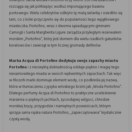
oliwnymi. Sama wioska Portofino liczy około 550 mieszkańców i
rozciąga się jak półksiężyc wzdłuż imponującego basenu
portowego. Wielu celebrytów odkryło tę małą sielankę i osiedliło się
tam, co z kolei przyczyniło się do popularności tego wyjątkowego
miasteczka. Portofino, wraz z dwoma sąsiadującymi gminami
Camogli i Santa Margherita Ligure zarządza przyległym rezerwatem
morskim „Portofino”, który jest domem dla wielu rzadkich gatunków
koralowców i zwierząt w tym licznej gromady delfinów.
Marka Acqua di Portofino dedykuje swoje zapachy miastu
Portofino
i z niezwykłą dokładnością oddaje piękno i magię tego
niesamowitego miasta w swoich wykwintnych zapachach. Tak więc
w filozofii marki dominuje element wody, co podkreśla jej nazwa,
która w tłumaczeniu z języka włoskiego brzmi jak „Woda Portofino”.
Dlatego perfumy Acqua di Portofino to praktyczne ucieleśnienie
marzenia o pięknych jachtach, życiodajnej wilgoci, chłodzie
morskiej bryzy, przygodzie i namiętnych powieściach, którym
sprzyja sama rajska natura Portofino, „zapieczętowana” krystalicznie
czystą wodą.