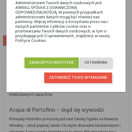
Administratorem Twoich danych osobowych jest
PORTOFINO
225,00 zł
AMISELL SPÓŁKA Z OGRANICZONĄ
269,00 zł
ODPOWIEDZIALNOŚCIĄ. W pewnych przypadkach
administratorami danych mogą być również nasi
partnerzy. Więcej informacji o korzystaniu przez nas i
naszych partnerów z plików cookie oraz o
przetwarzaniu Twoich danych osobowych, w tym o
przysługujących Ci uprawnieniach, znajdziesz w naszej
POWRÓT DO GÓRY
Polityce Cookies.
Acqua di Portofino
ZAAKCEPTUJ WSZYSTKIE
USTAWIENIA
Perfumy Acqua di Portofino
Acqua di Portofino to włoska marka perfum niszowych, której
ZATWIERDŹ TYLKO WYMAGANE
właścicielem jest Profumitalia, należąca do rodzinnej firmy rodziny
Cerizza. Marka Acqua di Portofino wyprodukowała wiele
ekskluzywnych zapachów.
Acqua di Portofino – skąd się wywodzi
Półwysep Portofino położony jest nad Zatoką Tigullio na Riwierze
Włoskiej – obok pięknej zatoki z licznymi drzewami kasztanowymi i