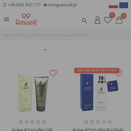
+48 800 900 777
info@amisell.pl
smartphone
email
0
0
menu
search
Strona główna
Marki niszowe
Acqua di Portofino
OBECNIE BRAK NA STANIE
Acqua di Portofino SAIL
Acqua di Portofino BLU Body