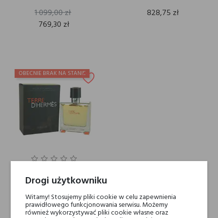
1 099,00 zł
828,75 zł
769,30 zł
OBECNIE BRAK NA STANIE
Hermès TERRE D'HERMES
Drogi użytkowniku
Perfumy
830,00 zł
Witamy! Stosujemy pliki cookie w celu zapewnienia
prawidłowego funkcjonowania serwisu. Możemy
również wykorzystywać pliki cookie własne oraz