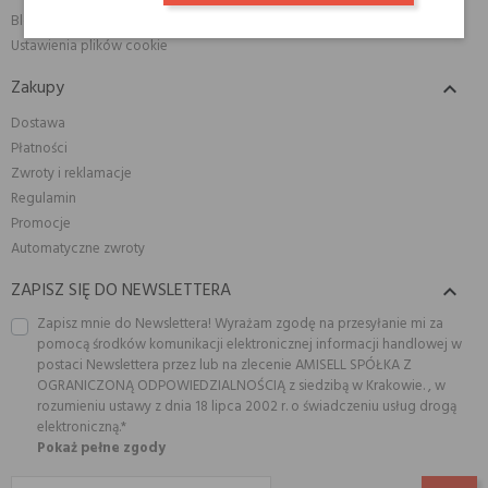
Blog
Ustawienia plików cookie
Zakupy

Dostawa
Płatności
Zwroty i reklamacje
Regulamin
Promocje
Automatyczne zwroty
ZAPISZ SIĘ DO NEWSLETTERA

Zapisz mnie do Newslettera! Wyrażam zgodę na przesyłanie mi za
pomocą środków komunikacji elektronicznej informacji handlowej w
postaci Newslettera przez lub na zlecenie AMISELL SPÓŁKA Z
OGRANICZONĄ ODPOWIEDZIALNOŚCIĄ z siedzibą w Krakowie. , w
rozumieniu ustawy z dnia 18 lipca 2002 r. o świadczeniu usług drogą
elektroniczną.*
Pokaż pełne zgody