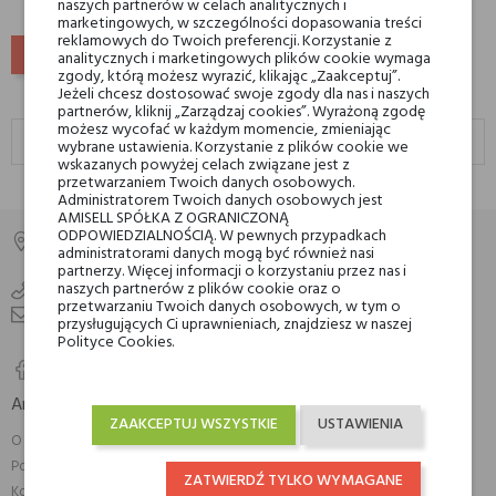
naszych partnerów w celach analitycznych i
marketingowych, w szczególności dopasowania treści
reklamowych do Twoich preferencji. Korzystanie z
POWRÓT DO GÓRY
analitycznych i marketingowych plików cookie wymaga
zgody, którą możesz wyrazić, klikając „Zaakceptuj”.
Perfumy
Jeżeli chcesz dostosować swoje zgody dla nas i naszych
partnerów, kliknij „Zarządzaj cookies”. Wyrażoną zgodę
możesz wycofać w każdym momencie, zmieniając
wybrane ustawienia. Korzystanie z plików cookie we
wskazanych powyżej celach związane jest z
przetwarzaniem Twoich danych osobowych.
Administratorem Twoich danych osobowych jest
AMISELL SPÓŁKA Z OGRANICZONĄ
ODPOWIEDZIALNOŚCIĄ. W pewnych przypadkach
Amisell
administratorami danych mogą być również nasi
Polska
partnerzy. Więcej informacji o korzystaniu przez nas i
naszych partnerów z plików cookie oraz o
+48800900777
przetwarzaniu Twoich danych osobowych, w tym o
info@amisell.pl
przysługujących Ci uprawnieniach, znajdziesz w naszej
Polityce Cookies.
Amisell

ZAAKCEPTUJ WSZYSTKIE
USTAWIENIA
O nas
Polityka prywatności
ZATWIERDŹ TYLKO WYMAGANE
Kontakt z nami