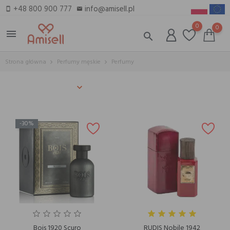
+48 800 900 777
info@amisell.pl
smartphone
email
0
0
menu
search
Strona główna
Perfumy męskie
Perfumy
-30%
Bois 1920 Scuro
RUDIS Nobile 1942