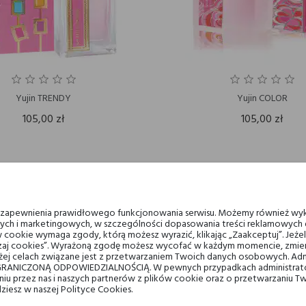
Yujin TRENDY
Yujin COLOR
105,00 zł
105,00 zł
RAK NA STANIE
u zapewnienia prawidłowego funkcjonowania serwisu. Możemy również wyk
ych i marketingowych, w szczególności dopasowania treści reklamowych d
 cookie wymaga zgody, którą możesz wyrazić, klikając „Zaakceptuj”. Jeż
ządzaj cookies”. Wyrażoną zgodę możesz wycofać w każdym momencie, zmien
ej celach związane jest z przetwarzaniem Twoich danych osobowych. Ad
RANICZONĄ ODPOWIEDZIALNOŚCIĄ. W pewnych przypadkach administrator
taniu przez nas i naszych partnerów z plików cookie oraz o przetwarzaniu
dziesz w naszej Polityce Cookies.