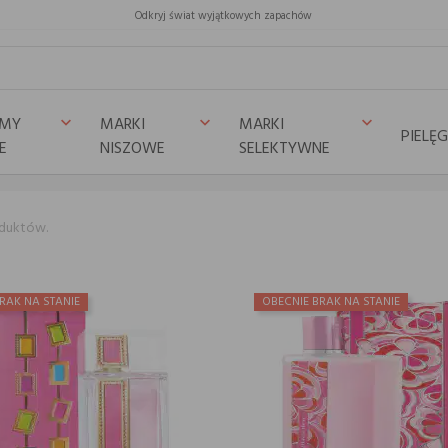
Odkryj świat wyjątkowych zapachów
UMY
MARKI
MARKI
keyboard_arrow_down
keyboard_arrow_down
keyboard_arrow_down
PIELĘ
E
NISZOWE
SELEKTYWNE
oduktów.
RAK NA STANIE
OBECNIE BRAK NA STANIE