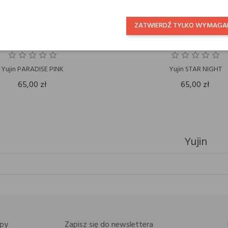
ZATWIERDŹ TYLKO WYMAGA
Yujin PARADISE PINK
Yujin STAR NIGHT
65,00 zł
65,00 zł
Yujin
py
Zapisz się do newslettera