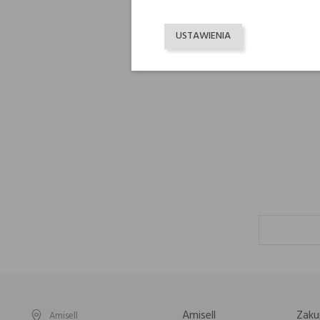
USTAWIENIA
Amisell
Zaku
Amisell