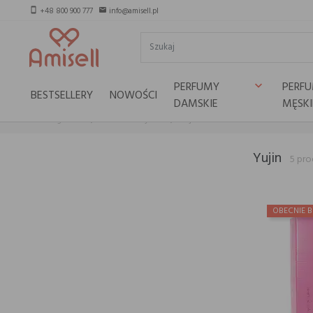
+48 800 900 777
info@amisell.pl
smartphone
email
PERFUMY
PERF
keyboard_arrow_down
BESTSELLERY
NOWOŚCI
DAMSKIE
MĘSKI
Strona główna
Marki selektywne
Yujin
Yujin
5 pr
OBECNIE B