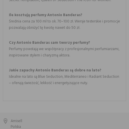
Secret Temptation, Queen of Seduction i The Icon for Women.
Ile kosztują perfumy Antonio Banderas?
Średnia cena za 100 ml to ok. 70–100 zł. Wersje testerskie i promocje
pozwalają obniżyć tę kwotę nawet do 50 zł.
Czy Antonio Banderas sam tworzy perfumy?
Perfumy powstają we współpracy z profesjonalnymi perfumiarzami,
inspirowane stylem i charyzmą aktora.
Jakie zapachy Antonio Banderas są dobre na lato?
Idealne na lato są Blue Seduction, Mediterraneo i Radiant Seduction
– oferują świeżość, lekkość i energetyzujące nuty.
Amisell
Polska