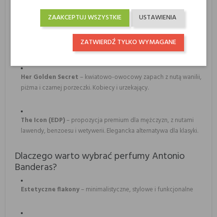
dla mężczyzn ceniących elegancję.
ZAAKCEPTUJ WSZYSTKIE
USTAWIENIA
The Secret
– zmysłowy zapach z jabłkiem, przyprawami i nutami
ZATWIERDŹ TYLKO WYMAGANE
skóry. Idealny na wieczór.
Her Golden Secret
– kwiatowo-owocowy zapach z nutą wanilii,
piżma i czarnej porzeczki. Kobiecy i urzekający.
The Icon (EDP)
– propozycja premium dla mężczyzn, z nutami
lawendy, benzoesu i wetywerii. Elegancka alternatywa dla klasyki.
Dlaczego warto wybrać perfumy Antonio
Banderas?
Estetyczne flakony
– minimalistyczne, stylowe i funkcjonalne