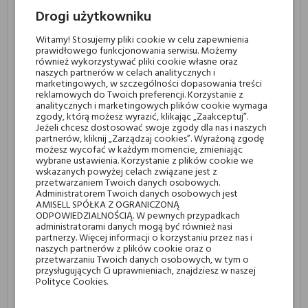
Armani Code.
Drogi użytkowniku
Witamy! Stosujemy pliki cookie w celu zapewnienia
Część użytkowników wskazuje na krótszą trwałość niektórych
prawidłowego funkcjonowania serwisu. Możemy
zapachów – zwykle od 2 do 6 godzin – oraz intymną projekcję.
również wykorzystywać pliki cookie własne oraz
naszych partnerów w celach analitycznych i
Jednak dzięki atrakcyjnym cenom (często poniżej 100 zł za 100 ml)
marketingowych, w szczególności dopasowania treści
oraz dużej dostępności, wielu konsumentów świadomie wybiera te
reklamowych do Twoich preferencji. Korzystanie z
zapachy z myślą o regularnej reaplikacji. To czyni je
analitycznych i marketingowych plików cookie wymaga
idealnym
zgody, którą możesz wyrazić, klikając „Zaakceptuj”.
wyborem dla osób poszukujących przyjemnych perfum do
Jeżeli chcesz dostosować swoje zgody dla nas i naszych
codziennego użytku
.
partnerów, kliknij „Zarządzaj cookies”. Wyrażoną zgodę
możesz wycofać w każdym momencie, zmieniając
wybrane ustawienia. Korzystanie z plików cookie we
Bestsellerowe zapachy Antonio Banderas –
wskazanych powyżej celach związane jest z
przetwarzaniem Twoich danych osobowych.
przegląd linii
Administratorem Twoich danych osobowych jest
AMISELL SPÓŁKA Z OGRANICZONĄ
ODPOWIEDZIALNOŚCIĄ. W pewnych przypadkach
Blue Seduction for Men
– aromatyczno-wodna kompozycja z
administratorami danych mogą być również nasi
nutami melona, mięty i zielonego jabłka. Lekka, świeża i bardzo
partnerzy. Więcej informacji o korzystaniu przez nas i
naszych partnerów z plików cookie oraz o
popularna.
przetwarzaniu Twoich danych osobowych, w tym o
przysługujących Ci uprawnieniach, znajdziesz w naszej
Polityce Cookies.
Black Seduction
– orientalno-korzenny, z przyprawami i tonką,