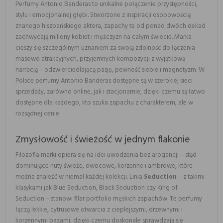
Perfumy Antonio Banderas to unikalne połączenie przystępności,
stylu i emocjonalnej głębi. Stworzone z inspiracji osobowością
znanego hiszpańskiego aktora, zapachy te od ponad dwóch dekad
zachwycają miliony kobiet i mężczyzn na całym świecie. Marka
cieszy się szczególnym uznaniem za swoją zdolność do łączenia
masowo atrakcyjnych, przyjemnych kompozycji z wyjątkową
narracją – odzwierciedlającą pasję, pewność siebie i magnetyzm. W
Polsce perfumy Antonio Banderas dostępne są w szerokiej sieci
sprzedaży, zarówno online, jak i stacjonarnie, dzięki czemu są łatwo
dostępne dla każdego, kto szuka zapachu z charakterem, ale w
rozsądnej cenie.
Zmysłowość i świeżość w jednym flakonie
Filozofia marki opiera się na idei uwodzenia bez arogancji – stąd
dominujące nuty świeże, owocowe, korzenne i ambrowe, które
można znaleźć w niemal każdej kolekcji. Linia
Seduction
– z takimi
klasykami jak Blue Seduction, Black Seduction czy King of
Seduction – stanowi filar portfolio męskich zapachów. Te perfumy
łączą lekkie, cytrusowe otwarcia z cieplejszymi, drzewnymi i
korzennymi bazami, dzięki czemu doskonale sprawdzają się