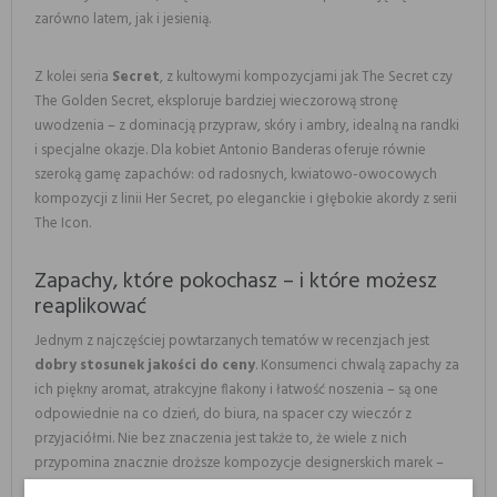
zarówno latem, jak i jesienią.
Z kolei seria
Secret
, z kultowymi kompozycjami jak The Secret czy
The Golden Secret, eksploruje bardziej wieczorową stronę
uwodzenia – z dominacją przypraw, skóry i ambry, idealną na randki
i specjalne okazje. Dla kobiet Antonio Banderas oferuje równie
szeroką gamę zapachów: od radosnych, kwiatowo-owocowych
kompozycji z linii Her Secret, po eleganckie i głębokie akordy z serii
The Icon.
Zapachy, które pokochasz – i które możesz
reaplikować
Jednym z najczęściej powtarzanych tematów w recenzjach jest
dobry stosunek jakości do ceny
. Konsumenci chwalą zapachy za
ich piękny aromat, atrakcyjne flakony i łatwość noszenia – są one
odpowiednie na co dzień, do biura, na spacer czy wieczór z
przyjaciółmi. Nie bez znaczenia jest także to, że wiele z nich
przypomina znacznie droższe kompozycje designerskich marek –
np. Blue Seduction bywa porównywany do CK One, a The Secret do