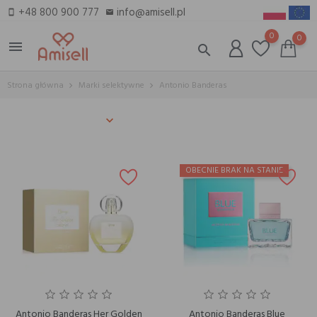
+48 800 900 777
info@amisell.pl
smartphone
email
0
0
menu
search
Strona główna
Marki selektywne
Antonio Banderas
OBECNIE BRAK NA STANIE
Antonio Banderas Her Golden
Antonio Banderas Blue