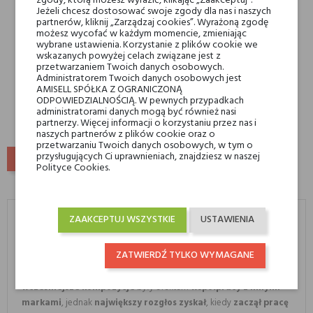
zgody, którą możesz wyrazić, klikając „Zaakceptuj”.
Jeżeli chcesz dostosować swoje zgody dla nas i naszych
partnerów, kliknij „Zarządzaj cookies”. Wyrażoną zgodę
możesz wycofać w każdym momencie, zmieniając
wybrane ustawienia. Korzystanie z plików cookie we
wskazanych powyżej celach związane jest z
Escentric 03 Escentric
przetwarzaniem Twoich danych osobowych.
Molecules
Administratorem Twoich danych osobowych jest
AMISELL SPÓŁKA Z OGRANICZONĄ
595,00 zł
ODPOWIEDZIALNOŚCIĄ. W pewnych przypadkach
434,35 zł
administratorami danych mogą być również nasi
partnerzy. Więcej informacji o korzystaniu przez nas i
naszych partnerów z plików cookie oraz o
przetwarzaniu Twoich danych osobowych, w tym o
przysługujących Ci uprawnieniach, znajdziesz w naszej
POWRÓT DO GÓRY
Polityce Cookies.
Escentric Molecules
Perfumy Escentric Molecules
ZAAKCEPTUJ WSZYSTKIE
USTAWIENIA
Jedna z najsłynniejszych postaci w świecie perfum
–
ZATWIERDŹ TYLKO WYMAGANE
niemiecki perfumiarz Geza Shoen
wydając
zapachy oparte o
pojedyncze molekuły
,
zatrząsł branżą perfumeryjną
.
Jego
wcześniejsze kompozycje
były efektem
współpracy z innymi
markami
, jednak
największy rozgłos zyskał
, kiedy
zaczął pracę