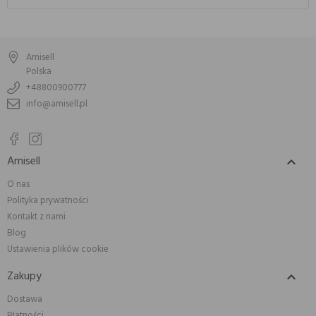
Amisell
Polska
+48800900777
info@amisell.pl
Amisell

O nas
Polityka prywatności
Kontakt z nami
Blog
Ustawienia plików cookie
Zakupy

Dostawa
Płatności