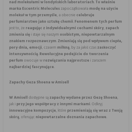
nad molekułami w londyńskich laboratoriach
.
To właśnie
marka Escentric Molecules
zapoczątkowała
modę na użycie
molekuł w tym przemyśle
, a obecnie
celebruje
perfumiarstwo jako sztukę chemii
.
Fenomenem tych perfum
jest to, że
reagując z indywidualnymi cechami skóry
,
zapach
zmienia się
i staje się naszym
osobistym, niepowtarzalnym
znakiem rozpoznawczym
.
Zmieniają się pod wpływem ciepła,
pory dnia, emocji
, czasem
milkną
, by za jakiś czas
zaskoczyć
intensywnością
.
Rewolucyjne podejście do tworzenia
perfum
owocuje w
rozwiązania najprostsze
i zarazem
najbardziej fascynujące
.
Zapachy Geza Shoena w Amisell
W Amisell
dostępne są
zapachy wydane przez Gezę Shoena
,
jak i
przy jego współpracy z innymi markami
. Odkryj
innowacyjne kompozycje
, które
przemieniają się wraz z Twoją
skórą
, oferując
niepowtarzalne doznania zapachowe
.