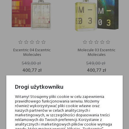
Escentric 04 Escentric
Molecule 03 Escentric
Molecules
Molecules
549,00 zł
549,00 zł
400,77 zł
400,77 zł
Drogi użytkowniku
-27%
Witamy! Stosujemy pliki cookie w celu zapewnienia
prawidłowego funkcjonowania serwisu. Możemy
również wykorzystywać pliki cookie własne oraz
naszych partnerów w celach analitycznych i
marketingowych, w szczególności dopasowania treści
reklamowych do Twoich preferencji. Korzystanie z
analitycznych i marketingowych plików cookie wymaga