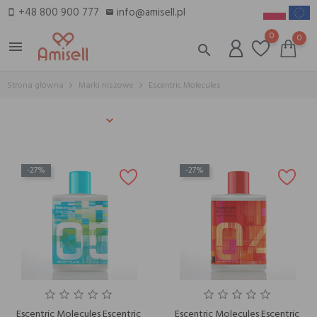
+48 800 900 777
info@amisell.pl
smartphone
email
0
0
menu
search
Strona główna
Marki niszowe
Escentric Molecules
-27%
-27%
Escentric Molecules Escentric
Escentric Molecules Escentric