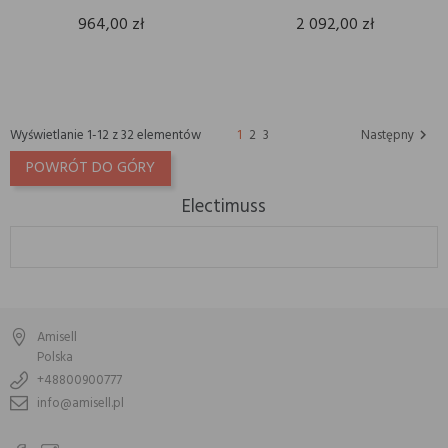
964,00 zł
2 092,00 zł
Wyświetlanie 1-12 z 32 elementów
1
2
3
Następny

POWRÓT DO GÓRY
Electimuss
Amisell
Polska
+48800900777
info@amisell.pl