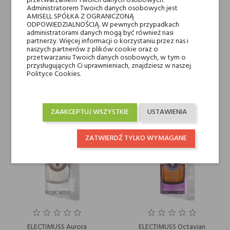
przetwarzaniem Twoich danych osobowych.
Administratorem Twoich danych osobowych jest
AMISELL SPÓŁKA Z OGRANICZONĄ
ODPOWIEDZIALNOŚCIĄ. W pewnych przypadkach
administratorami danych mogą być również nasi
partnerzy. Więcej informacji o korzystaniu przez nas i
ELECTIMUSS Vanilla Edesia
ELECTIMUSS Auster
naszych partnerów z plików cookie oraz o
przetwarzaniu Twoich danych osobowych, w tym o
1 528,00 zł
964,00 zł
przysługujących Ci uprawnieniach, znajdziesz w naszej
Polityce Cookies.
ZAAKCEPTUJ WSZYSTKIE
USTAWIENIA
ZATWIERDŹ TYLKO WYMAGANE
ELECTIMUSS Aurora
ELECTIMUSS Octavian