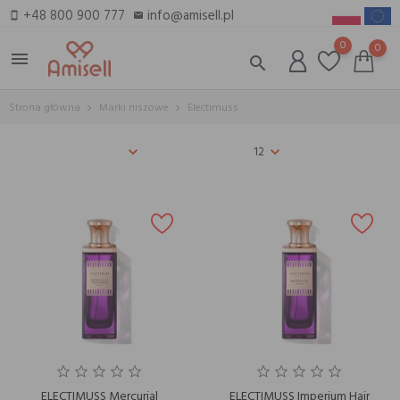
+48 800 900 777
info@amisell.pl
smartphone
email
0
0
menu
search
Strona główna
Marki niszowe
Electimuss
12
ELECTIMUSS Mercurial
ELECTIMUSS Imperium Hair