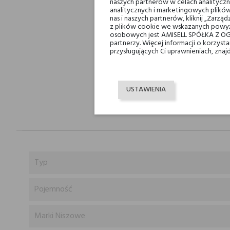
naszych partnerów w celach analityczn
analitycznych i marketingowych plików
nas i naszych partnerów, kliknij „Zar
z plików cookie we wskazanych powyż
osobowych jest AMISELL SPÓŁKA Z OG
partnerzy. Więcej informacji o korzys
przysługujących Ci uprawnieniach, znaj
USTAWIENIA
Typ
Pojemność
Marki Niszowe