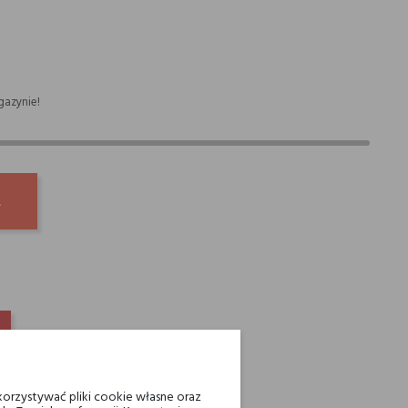
azynie!
A
INTEREST
ienia powyżej 200 zł
orzystywać pliki cookie własne oraz