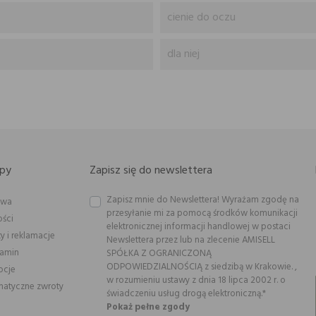
cienie do oczu
dla niej
py
Zapisz się do newslettera
Zapisz mnie do Newslettera! Wyrażam zgodę na
awa
przesyłanie mi za pomocą środków komunikacji
ości
elektronicznej informacji handlowej w postaci
y i reklamacje
Newslettera przez lub na zlecenie AMISELL
lamin
SPÓŁKA Z OGRANICZONĄ
ODPOWIEDZIALNOŚCIĄ z siedzibą w Krakowie. ,
ocje
w rozumieniu ustawy z dnia 18 lipca 2002 r. o
atyczne zwroty
świadczeniu usług drogą elektroniczną.*
Pokaż pełne zgody