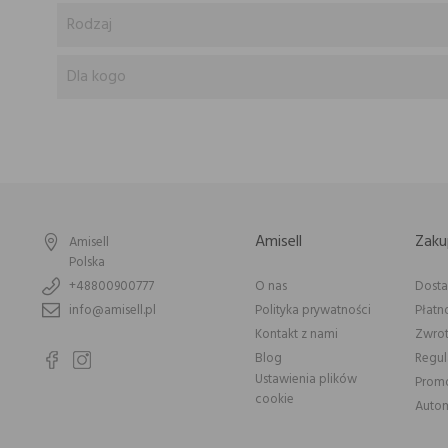
Rodzaj
Dla kogo
Amisell
Zaku
Amisell
Polska
+48800900777
O nas
Dost
info@amisell.pl
Polityka prywatności
Płatn
Kontakt z nami
Zwrot
Blog
Regu
Ustawienia plików
Prom
cookie
Autom