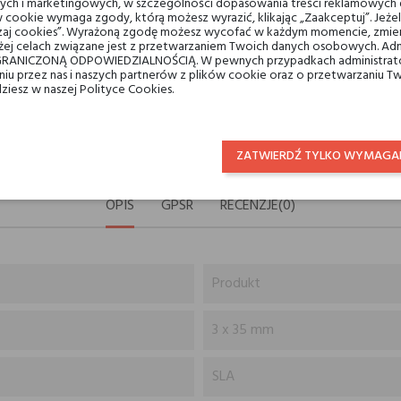
ych i marketingowych, w szczególności dopasowania treści reklamowych d
 cookie wymaga zgody, którą możesz wyrazić, klikając „Zaakceptuj”. Jeż
ządzaj cookies”. Wyrażoną zgodę możesz wycofać w każdym momencie, zmien
ej celach związane jest z przetwarzaniem Twoich danych osobowych. Ad
Darmowa dostawa na terenie k
RANICZONĄ ODPOWIEDZIALNOŚCIĄ. W pewnych przypadkach administrator
taniu przez nas i naszych partnerów z plików cookie oraz o przetwarzaniu
dziesz w naszej Polityce Cookies.
14 dni na zwrot
ZATWIERDŹ TYLKO WYMAGA
OPIS
GPSR
RECENZJE(0)
Produkt
3 x 35 mm
SLA