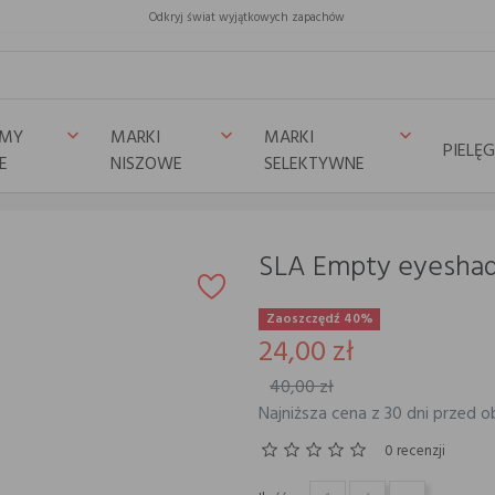
Odkryj świat wyjątkowych zapachów
UMY
MARKI
MARKI
keyboard_arrow_down
keyboard_arrow_down
keyboard_arrow_down
PIELĘ
E
NISZOWE
SELEKTYWNE
SLA Empty eyesha
Zaoszczędź 40%
24,00 zł
40,00 zł
Najniższa cena z 30 dni przed o
0 recenzji