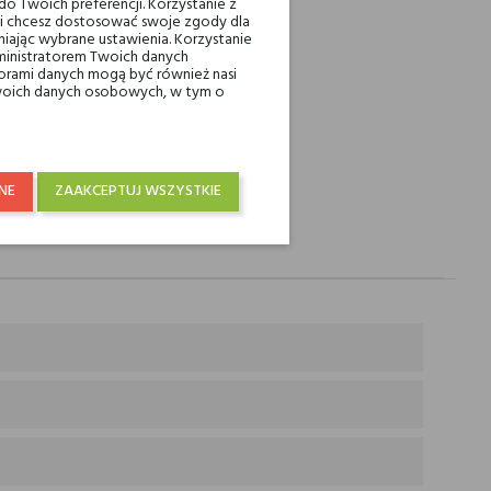
o Twoich preferencji. Korzystanie z
eli chcesz dostosować swoje zgody dla
iając wybrane ustawienia. Korzystanie
ministratorem Twoich danych
raju od 250 zł! Wysyłka w 48H
ami danych mogą być również nasi
 Twoich danych osobowych, w tym o
NE
ZAAKCEPTUJ WSZYSTKIE