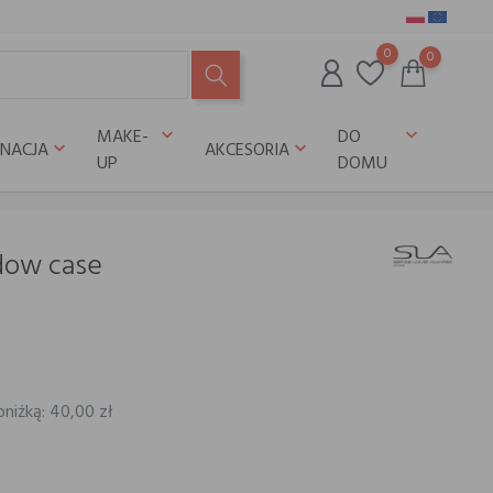
0
0
MAKE-
DO
keyboard_arrow_down
keyboard_arrow_down
GNACJA
AKCESORIA
keyboard_arrow_down
keyboard_arrow_down
UP
DOMU
dow case
bniżką: 40,00 zł