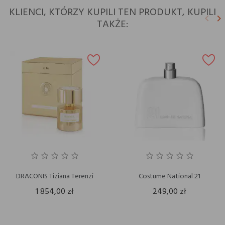
KLIENCI, KTÓRZY KUPILI TEN PRODUKT, KUPILI
keyboard_arrow_left
keyboard_arrow_right
TAKŻE:
Poprz
N
DRACONIS Tiziana Terenzi
Costume National 21
1 854,00 zł
249,00 zł