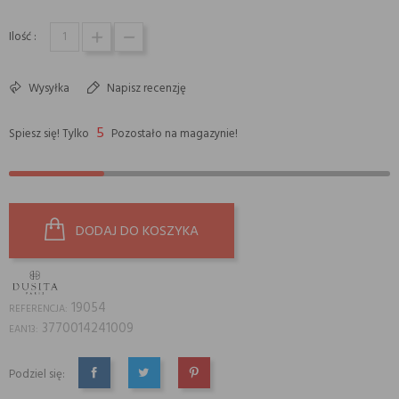
Ilość :
Wysyłka
Napisz recenzję
5
Spiesz się! Tylko
Pozostało na magazynie!
DODAJ DO KOSZYKA
19054
REFERENCJA:
3770014241009
EAN13:
Podziel się:
UDOSTĘPNIJ
TWEETUJ
PINTEREST