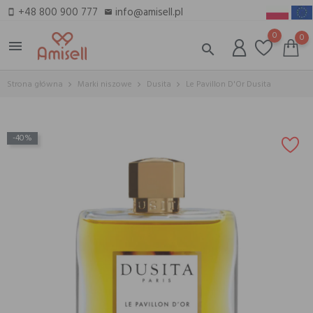
+48 800 900 777
info@amisell.pl
smartphone
email
0
0
menu
search
Strona główna
Marki niszowe
Dusita
Le Pavillon D'Or Dusita
-40%