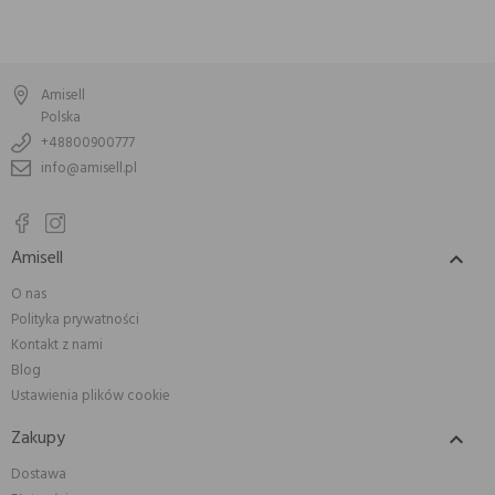
Amisell
Polska
+48800900777
info@amisell.pl
Amisell

O nas
Polityka prywatności
Kontakt z nami
Blog
Ustawienia plików cookie
Zakupy

Dostawa