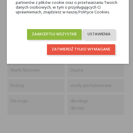
Wiciokrzew
partnerów z plików cookie oraz o przetwarzaniu Twoich
danych osobowych, w tym o przysługujących Ci
uprawnieniach, znajdziesz w naszej Polityce Cookies.
Nuty serca
Liść figi, Olibanum,
Tymianek, Boronia i
Heliotrop
ZAAKCEPTUJ WSZYSTKIE
USTAWIENIA
Nuty bazy
Dąb i Australijskie
ZATWIERDŹ TYLKO WYMAGANE
drzewo sandałowe
Marki Niszowe
Dusita
Rodzaj
wody perfumowane
Dla kogo
dla niego
dla niej