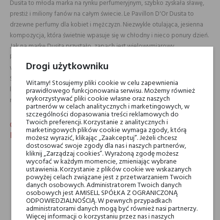
Dusita to młoda marka na rynku perfumeryjnym, szybko zyskała sławę,
prestiż i miliony fanów na całym świecie. Le Pavillon D'Or Dusita to
drzewne perfumy dla kobiet i mężczyzn. Niezwykle otulająca, jesienna
kompozycja, która świetnie wpasuje się w chłodny i nieco ponury dzień.
Jak na markę Dusita przystało, zapach jest wielowymiarowy.
Początkowo uderza nas świeży aromat mięty, który szybko zamienia się
Drogi użytkowniku
w pudrową woń. Irysowa chmura łączy się z kremową nutą liści figi.
Spokój zakłóca lepki zapach żywic, który nadaje perfumom zielonego,
Witamy! Stosujemy pliki cookie w celu zapewnienia
leśnego tła. Baza Le Pavillon D'Or to przyjemna, drzewna smuga, która
prawidłowego funkcjonowania serwisu. Możemy również
wykorzystywać pliki cookie własne oraz naszych
na skórze tworzy ciepłą, zamszową aurę.
partnerów w celach analitycznych i marketingowych, w
szczególności dopasowania treści reklamowych do
Twoich preferencji. Korzystanie z analitycznych i
Charakterystyka drzewnej wody perfumowanej Dusita
marketingowych plików cookie wymaga zgody, którą
Le Pavillon D'Or
możesz wyrazić, klikając „Zaakceptuj”. Jeżeli chcesz
dostosować swoje zgody dla nas i naszych partnerów,
Le Pavillon D'Or Dusita dla kobiet i mężczyzn.
kliknij „Zarządzaj cookies”. Wyrażoną zgodę możesz
Drzewne perfumy o wysokiej trwałości.
wycofać w każdym momencie, zmieniając wybrane
Kompozycja wykonana z najwyższej jakości składników.
ustawienia. Korzystanie z plików cookie we wskazanych
powyżej celach związane jest z przetwarzaniem Twoich
Wspaniały zapach na jesień.
danych osobowych. Administratorem Twoich danych
Duża projekcja i niesamowita trwałość.
osobowych jest AMISELL SPÓŁKA Z OGRANICZONĄ
ODPOWIEDZIALNOŚCIĄ. W pewnych przypadkach
administratorami danych mogą być również nasi partnerzy.
Nuty głowy
Korzeń irysa, Mięta i
Więcej informacji o korzystaniu przez nas i naszych