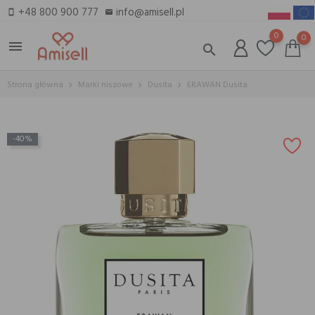
+48 800 900 777
info@amisell.pl
smartphone
email
0
0
menu
search
Strona główna
Marki niszowe
Dusita
ERAWAN Dusita
-40%