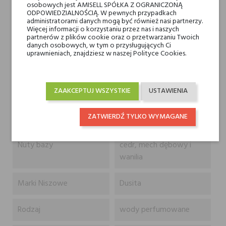
osobowych jest AMISELL SPÓŁKA Z OGRANICZONĄ
Na każdą porę roku.
ODPOWIEDZIALNOŚCIĄ. W pewnych przypadkach
Zapach stworzony z najwyższej jakości tajskich składników.
administratorami danych mogą być również nasi partnerzy.
Więcej informacji o korzystaniu przez nas i naszych
partnerów z plików cookie oraz o przetwarzaniu Twoich
Nuty głowy
nuty ziołowe i
danych osobowych, w tym o przysługujących Ci
uprawnieniach, znajdziesz w naszej Polityce Cookies.
paragwajski petitgrain
Nuty serca
konwalia, haitańska
ZAAKCEPTUJ WSZYSTKIE
USTAWIENIA
wetyweria, siano,
szałwia muszkatołowa i
ZATWIERDŹ TYLKO WYMAGANE
liatra
Nuty bazy
cedr, mech dębowy i
wanilia
Marki Niszowe
Dusita
Rodzaj
wody perfumowane