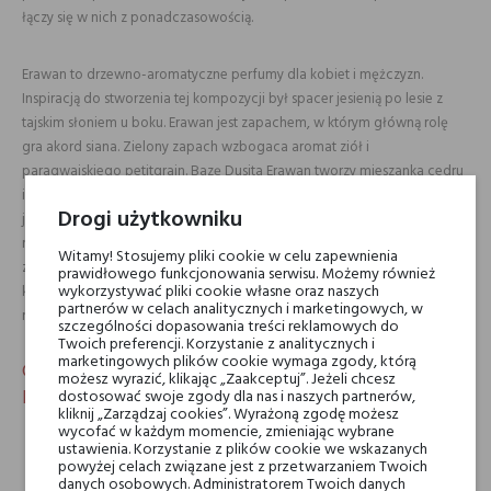
łączy się w nich z ponadczasowością.
Erawan to drzewno-aromatyczne perfumy dla kobiet i mężczyzn.
Inspiracją do stworzenia tej kompozycji był spacer jesienią po lesie z
tajskim słoniem u boku. Erawan jest zapachem, w którym główną rolę
gra akord siana. Zielony zapach wzbogaca aromat ziół i
paragwajskiego petitgrain. Bazę Dusita Erawan tworzy mieszanka cedru
i wetywerii z subtelną, ledwo wyczuwalną nutą wanilii. Otwarcie Erawan
Drogi użytkowniku
jest dość gorzkie, bardzo wytrawne, wręcz chłodne. Z biegiem czasu
robi się coraz cieplejsza i otulająca, raz po raz uwalniając zieloną smugę
Witamy! Stosujemy pliki cookie w celu zapewnienia
ziół i siana. Woda perfumowana zdecydowanie należy do tych, z
prawidłowego funkcjonowania serwisu. Możemy również
wykorzystywać pliki cookie własne oraz naszych
którymi „trzeba pochodzić”, by uwolniło się z niego wszystko, co
partnerów w celach analitycznych i marketingowych, w
najlepsze. Erawan to zapach na każdą porę roku.
szczególności dopasowania treści reklamowych do
Twoich preferencji. Korzystanie z analitycznych i
marketingowych plików cookie wymaga zgody, którą
Charakterystyka drzewno-aromatycznej wody
możesz wyrazić, klikając „Zaakceptuj”. Jeżeli chcesz
perfumowanej Dusita Erawan
dostosować swoje zgody dla nas i naszych partnerów,
kliknij „Zarządzaj cookies”. Wyrażoną zgodę możesz
Erawan Dusita dla kobiet i mężczyzn.
wycofać w każdym momencie, zmieniając wybrane
Kompozycja o dużej projekcji.
ustawienia. Korzystanie z plików cookie we wskazanych
powyżej celach związane jest z przetwarzaniem Twoich
Elegancki, minimalistyczny flakon.
danych osobowych. Administratorem Twoich danych
Perfumy z nutą siana i szałwii muszkatołowej.