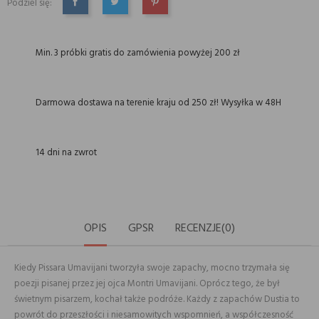
Podziel się:
UDOSTĘPNIJ
TWEETUJ
PINTEREST
Min. 3 próbki gratis do zamówienia powyżej 200 zł
Darmowa dostawa na terenie kraju od 250 zł! Wysyłka w 48H
14 dni na zwrot
OPIS
GPSR
RECENZJE(0)
Kiedy Pissara Umavijani tworzyła swoje zapachy, mocno trzymała się
poezji pisanej przez jej ojca Montri Umavijani. Oprócz tego, że był
świetnym pisarzem, kochał także podróże. Każdy z zapachów Dustia to
powrót do przeszłości i niesamowitych wspomnień, a współczesność