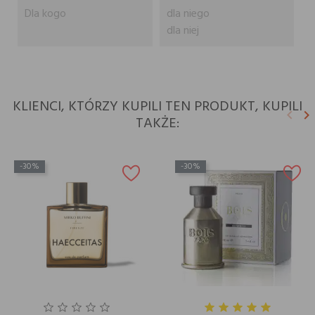
Dla kogo
dla niego
dla niej
KLIENCI, KTÓRZY KUPILI TEN PRODUKT, KUPILI
keyboard_arrow_left
keyboard_arrow_right
TAKŻE:
Poprz
N
-30%
-30%