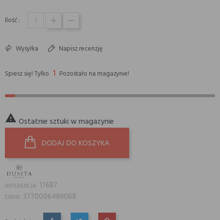
Ilość :
Wysyłka
Napisz recenzję
1
Spiesz się! Tylko
Pozostało na magazynie!

Ostatnie sztuki w magazynie
DODAJ DO KOSZYKA
17687
REFERENCJA:
3770006489068
EAN13: