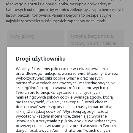
różowego pieprzu i zielonego jabłka. Następnie doświadczysz
kwiatowych nut magnolii, by w końcu zetknąć się z zapachem cennych
lasów, paczuli i torfowiska. Panama Daytona to bezapelacyjnie
największy bestseller wśród męskich zapachów od tej marki.
Nuty głowy
cytryna, bergamotka,
różowy pieprz i zielone
jabłko
Drogi użytkowniku
Nuty serca
magnolia, kwiaty
Witamy! Stosujemy pliki cookie w celu zapewnienia
bergamotki
prawidłowego funkcjonowania serwisu. Możemy również
wykorzystywać pliki cookie własne oraz naszych
partnerów w celach analitycznych i marketingowych, w
szczególności dopasowania treści reklamowych do
Nuty bazy
nuty drzewne, paczula i
Twoich preferencji. Korzystanie z analitycznych i
piżmo
marketingowych plików cookie wymaga zgody, którą
możesz wyrazić, klikając „Zaakceptuj”. Jeżeli chcesz
dostosować swoje zgody dla nas i naszych partnerów,
Marki Niszowe
Panama 1924
kliknij „Zarządzaj cookies”. Wyrażoną zgodę możesz
wycofać w każdym momencie, zmieniając wybrane
ustawienia. Korzystanie z plików cookie we wskazanych
powyżej celach związane jest z przetwarzaniem Twoich
Rodzaj
wody perfumowane
danych osobowych. Administratorem Twoich danych