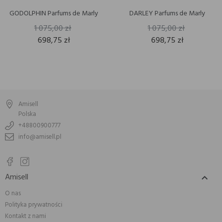
GODOLPHIN Parfums de Marly
DARLEY Parfums de Marly
1 075,00 zł
1 075,00 zł
698,75 zł
698,75 zł
Amisell
Polska
+48800900777
info@amisell.pl
Amisell

O nas
Polityka prywatności
Kontakt z nami