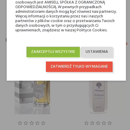
osobowych jest AMISELL SPÓŁKA Z OGRANICZONĄ
ODPOWIEDZIALNOŚCIĄ. W pewnych przypadkach
Dla kogo
dla niego
administratorami danych mogą być również nasi partnerzy.
Więcej informacji o korzystaniu przez nas i naszych
partnerów z plików cookie oraz o przetwarzaniu Twoich
danych osobowych, w tym o przysługujących Ci
uprawnieniach, znajdziesz w naszej Polityce Cookies.
KLIENCI, KTÓRZY KUPILI TEN PRODUKT, KUPILI
keyboard_arrow_left
keyboard_arrow_right
TAKŻE:
Poprz
N
ZAAKCEPTUJ WSZYSTKIE
USTAWIENIA
ZATWIERDŹ TYLKO WYMAGANE