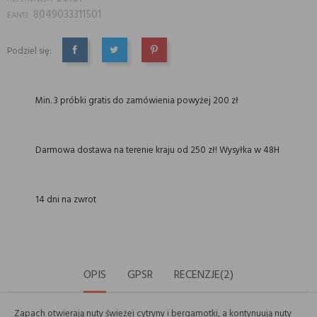
8049033311501
EAN13:
Podziel się:
UDOSTĘPNIJ
TWEETUJ
PINTEREST
Min. 3 próbki gratis do zamówienia powyżej 200 zł
Darmowa dostawa na terenie kraju od 250 zł! Wysyłka w 48H
14 dni na zwrot
OPIS
GPSR
RECENZJE(2)
Zapach otwierają nuty świeżej cytryny i bergamotki, a kontynuują nuty