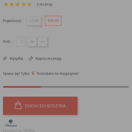
2 recenzji
1,2 ml
100 ml
Pojemność:
Ilość :
Wysyłka
Napisz recenzję
6
Spiesz się! Tylko
Pozostało na magazynie!
DODAJ DO KOSZYKA
20101
REFERENCJA: