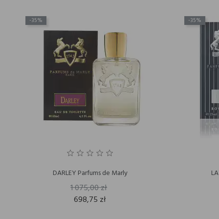
-35%
-35%
DARLEY Parfums de Marly
LA
1 075,00 zł
698,75 zł