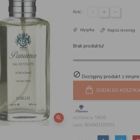
Ilość :
Wysyłka
Napisz recenzję
Brak produktu!

Dostępny produkt z innymi
DODAJ DO KOSZYK
13830
zoom_in
REFERENCJA:
8049033311013
EAN13: