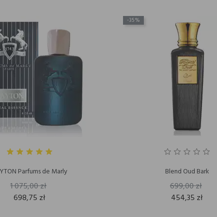
-35%
YTON Parfums de Marly
Blend Oud Bark
1 075,00 zł
699,00 zł
698,75 zł
454,35 zł