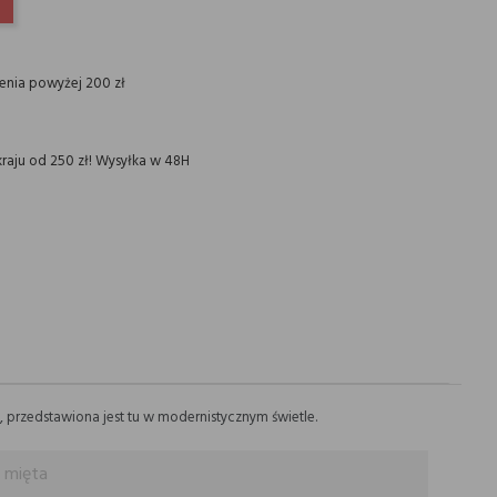
INTEREST
ienia powyżej 200 zł
raju od 250 zł! Wysyłka w 48H
 przedstawiona jest tu w modernistycznym świetle.
 mięta