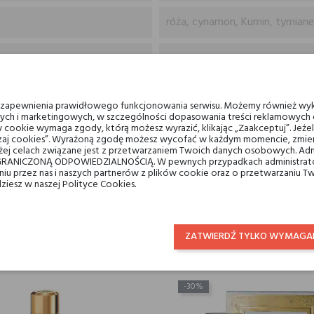
róża, cynamon, Kumin, tymianek
drzewo sandałowe, wanilia
Panama 1924
u zapewnienia prawidłowego funkcjonowania serwisu. Możemy również wyk
ych i marketingowych, w szczególności dopasowania treści reklamowych d
 cookie wymaga zgody, którą możesz wyrazić, klikając „Zaakceptuj”. Jeż
wody toaletowe
ządzaj cookies”. Wyrażoną zgodę możesz wycofać w każdym momencie, zmien
ej celach związane jest z przetwarzaniem Twoich danych osobowych. Ad
RANICZONĄ ODPOWIEDZIALNOŚCIĄ. W pewnych przypadkach administrator
dla niego
taniu przez nas i naszych partnerów z plików cookie oraz o przetwarzaniu
dziesz w naszej Polityce Cookies.
ZATWIERDŹ TYLKO WYMAGA
LIENCI, KTÓRZY KUPILI TEN PRODUKT, KUPILI TAKŻ
-30%