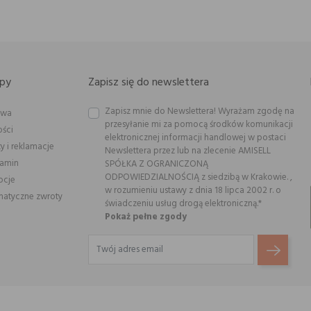
py
Zapisz się do newslettera
Zapisz mnie do Newslettera! Wyrażam zgodę na
awa
przesyłanie mi za pomocą środków komunikacji
ości
elektronicznej informacji handlowej w postaci
y i reklamacje
Newslettera przez lub na zlecenie AMISELL
lamin
SPÓŁKA Z OGRANICZONĄ
ODPOWIEDZIALNOŚCIĄ z siedzibą w Krakowie. ,
ocje
w rozumieniu ustawy z dnia 18 lipca 2002 r. o
atyczne zwroty
świadczeniu usług drogą elektroniczną.*
Pokaż pełne zgody