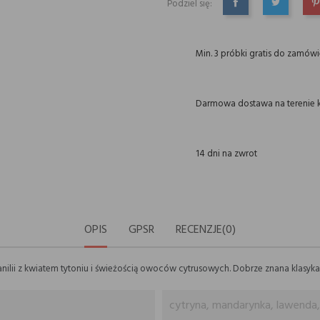
Podziel się:
UDOSTĘPNIJ
TWEETUJ
P
Min. 3 próbki gratis do zamów
Darmowa dostawa na terenie k
14 dni na zwrot
OPIS
GPSR
RECENZJE(0)
lii z kwiatem tytoniu i świeżością owoców cytrusowych. Dobrze znana klasyka,
cytryna, mandarynka, lawenda,