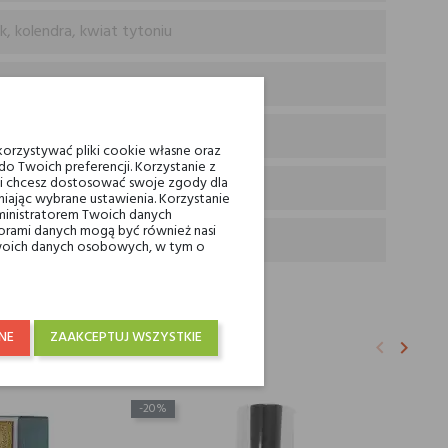
, kolendra, kwiat tytoniu
orzystywać pliki cookie własne oraz
o Twoich preferencji. Korzystanie z
eli chcesz dostosować swoje zgody dla
iając wybrane ustawienia. Korzystanie
ministratorem Twoich danych
ami danych mogą być również nasi
 Twoich danych osobowych, w tym o
NE
ZAAKCEPTUJ WSZYSTKIE
E:
keyboard_arrow_left
keyboard_arrow_right
Poprzedni
Nastę
-20%