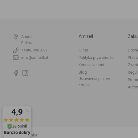
Amisell
Zaku
Amisell
Polska
+48800900777
O nas
Dost
info@amisell.pl
Polityka prywatności
Płatn
Kontakt z nami
Zwrot
Blog
Regu
Ustawienia plików
Prom
cookie
Autom
© 2026 Amisell