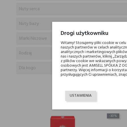
Nuty serca
Nuty bazy
Drogi użytkowniku
Marki Niszowe
Witamy! Stosujemy pliki cookie w cel
naszych partnerów w celach analityczn
analitycznych i marketingowych plików
Rodzaj
nas i naszych partnerów, kliknij „Zar
z plików cookie we wskazanych powyż
osobowych jest AMISELL SPÓŁKA Z OG
Dla kogo
partnerzy. Więcej informacji o korzys
przysługujących Ci uprawnieniach, znaj
USTAWIENIA
K
-30%