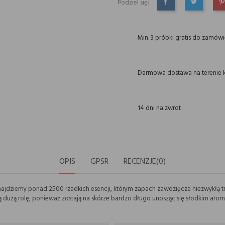
Podziel się:
UDOSTĘPNIJ
TWEETUJ
P
Min. 3 próbki gratis do zamów
Darmowa dostawa na terenie k
14 dni na zwrot
OPIS
GPSR
RECENZJE(0)
ajdziemy ponad 2500 rzadkich esencji, którym zapach zawdzięcza niezwykłą tr
 dużą rolę, ponieważ zostają na skórze bardzo długo unosząc się słodkim arom