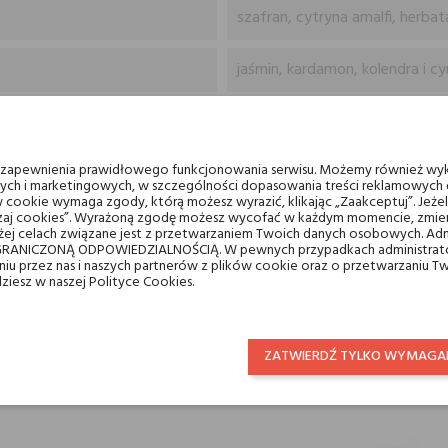
szafran, cytryna amalfi, herbat
jaśmin, kardamon, kolendra i 
wetyweria, piżmo, cedr virgini
u zapewnienia prawidłowego funkcjonowania serwisu. Możemy również wyk
Panama 1924
ych i marketingowych, w szczególności dopasowania treści reklamowych d
 cookie wymaga zgody, którą możesz wyrazić, klikając „Zaakceptuj”. Jeż
ządzaj cookies”. Wyrażoną zgodę możesz wycofać w każdym momencie, zmien
wody toaletowe
ej celach związane jest z przetwarzaniem Twoich danych osobowych. Ad
RANICZONĄ ODPOWIEDZIALNOŚCIĄ. W pewnych przypadkach administrator
taniu przez nas i naszych partnerów z plików cookie oraz o przetwarzaniu
dla niego
dziesz w naszej Polityce Cookies.
ZATWIERDŹ TYLKO WYMAGA
LIENCI, KTÓRZY KUPILI TEN PRODUKT, KUPILI TAKŻ