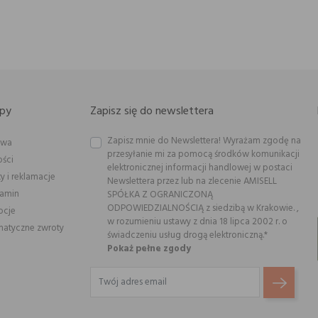
py
Zapisz się do newslettera
Zapisz mnie do Newslettera! Wyrażam zgodę na
awa
przesyłanie mi za pomocą środków komunikacji
ości
elektronicznej informacji handlowej w postaci
y i reklamacje
Newslettera przez lub na zlecenie AMISELL
lamin
SPÓŁKA Z OGRANICZONĄ
ODPOWIEDZIALNOŚCIĄ z siedzibą w Krakowie. ,
ocje
w rozumieniu ustawy z dnia 18 lipca 2002 r. o
atyczne zwroty
świadczeniu usług drogą elektroniczną.*
Pokaż pełne zgody