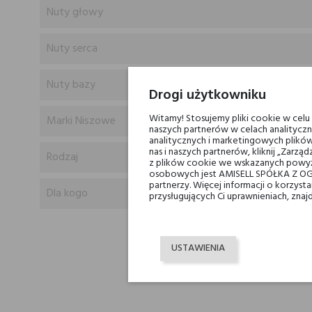
Nuty głowy
Nuty serca
Nuty bazy
Drogi użytkowniku
Witamy! Stosujemy pliki cookie w cel
Marki Niszowe
naszych partnerów w celach analityczn
analitycznych i marketingowych plików
nas i naszych partnerów, kliknij „Zar
Rodzaj
z plików cookie we wskazanych powyż
osobowych jest AMISELL SPÓŁKA Z OG
partnerzy. Więcej informacji o korzys
Dla kogo
przysługujących Ci uprawnieniach, znaj
USTAWIENIA
K