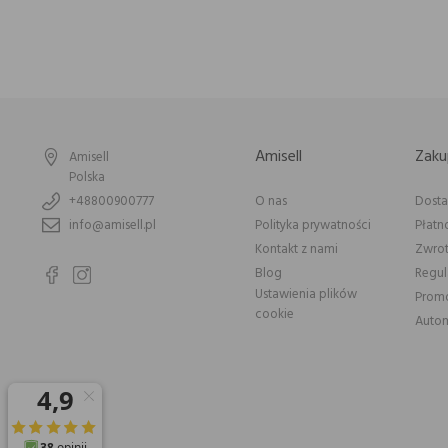
Amisell
Zaku
Amisell
Polska
+48800900777
O nas
Dost
info@amisell.pl
Polityka prywatności
Płatn
Kontakt z nami
Zwrot
Blog
Regu
Ustawienia plików
Prom
cookie
Autom