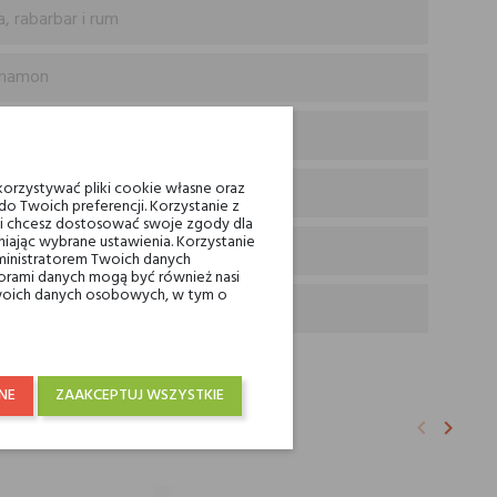
a, rabarbar i rum
cynamon
a i ambrette
orzystywać pliki cookie własne oraz
o Twoich preferencji. Korzystanie z
eli chcesz dostosować swoje zgody dla
iając wybrane ustawienia. Korzystanie
ministratorem Twoich danych
ami danych mogą być również nasi
 Twoich danych osobowych, w tym o
NE
ZAAKCEPTUJ WSZYSTKIE
E:
keyboard_arrow_left
keyboard_arrow_right
Poprzedni
Nastę