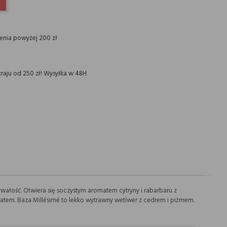
INTEREST
ienia powyżej 200 zł
raju od 250 zł! Wysyłka w 48H
wałość. Otwiera się soczystym aromatem cytryny i rabarbaru z
atem. Baza Millésimé to lekko wytrawny wetiwer z cedrem i piżmem.