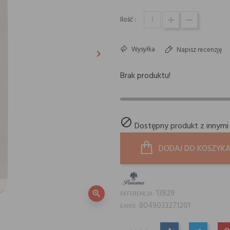
Ilość :
Wysyłka
Napisz recenzję
keyboard_arrow_right
Następny
Brak produktu!

Dostępny produkt z innymi
DODAJ DO KOSZYK
13829
zoom_in
REFERENCJA:
8049033271201
EAN13: