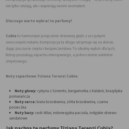
nie tylko otulają, ale i wspierają swoim aromatem.
Dlaczego warto wybrać te perfumy?
Cubia
to harmonijne połączenie drzewnej głębi z soczystymi
owocowymi nutami. Kompozycja ta długo utrzymuje się na skórze,
dając poczucie ciepła i bezpieczeństwa. To idealny wybór dla tych,
którzy poszukują zapachu intensywnego, a jednocześnie subtelnie
zmysłowego.
Nuty zapachowe Tiziana Terenzi Cubia:
Nuty głowy:
cytryna z Sorrento, bergamotka z Kalabrii, brazylijska
pomarańcza
Nuty serca:
biała brzoskwinia, żółta brzoskwinia, czarna
porzeczka
Nuty bazy:
cedr Atlas, indonezyjska paczula, indyjskie drzewo
sandałowe
Jak pachną te perfumy Tiziana Terenzi Cubia?