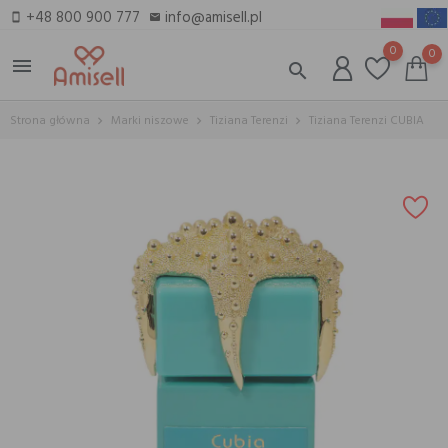
+48 800 900 777
info@amisell.pl
smartphone
email
0
0
menu
search
Strona główna
Marki niszowe
Tiziana Terenzi
Tiziana Terenzi CUBIA