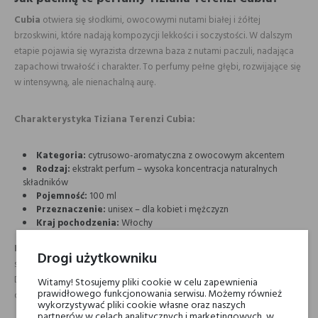
Cubia
otwiera się słodkimi, owocowymi nutami białej i żółtej
brzoskwini, które nadają kompozycji lekkości i soczystości. W dalszym
etapie pojawia się wyrazista drzewna baza z nutami paczuli, nadająca
zapachowi trwałość i charakter. To perfumy pełne głębi, rozwijające się
w intensywną, ale nienachalną aurę.
Charakterystyka Tiziana Terenzi Cubia:
Kategoria:
cytrusowo-aromatyczna z owocowym akcentem
Rodzaj:
ekstrakt perfum – wysoka koncentracja naturalnych
składników
Pojemność:
100 ml
Przeznaczenie:
unisex – dla kobiet i mężczyzn
Kraj pochodzenia:
Włochy
Dla kogo?
Tiziana Terenzi Cubia
to zapach dla osób pewnych
Drogi użytkowniku
siebie, poszukujących kompozycji zmysłowej, tajemniczej i pełnej głębi.
Doskonały zarówno na dzień, jak i wieczór – sprawdzi się szczególnie w
Witamy! Stosujemy pliki cookie w celu zapewnienia
prawidłowego funkcjonowania serwisu. Możemy również
chłodniejsze dni, kiedy jego ciepło i moc w pełni rozkwitają.
wykorzystywać pliki cookie własne oraz naszych
partnerów w celach analitycznych i marketingowych, w