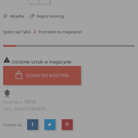
Wysyłka
Napisz recenzję
2
Spiesz się! Tylko
Pozostało na magazynie!

Ostatnie sztuki w magazynie
DODAJ DO KOSZYKA
18858
REFERENCJA:
8016741492600
EAN13:
Podziel się:
UDOSTĘPNIJ
TWEETUJ
PINTEREST