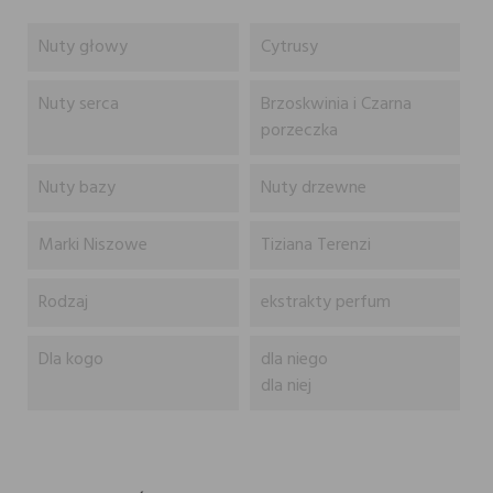
Nuty głowy
Cytrusy
Nuty serca
Brzoskwinia i Czarna
porzeczka
Nuty bazy
Nuty drzewne
Marki Niszowe
Tiziana Terenzi
Rodzaj
ekstrakty perfum
Dla kogo
dla niego
dla niej