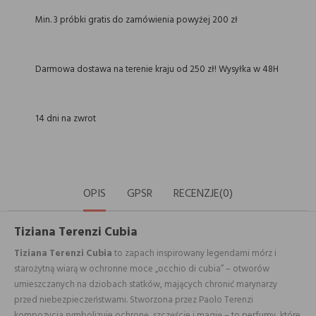
Min. 3 próbki gratis do zamówienia powyżej 200 zł
Darmowa dostawa na terenie kraju od 250 zł! Wysyłka w 48H
14 dni na zwrot
OPIS
GPSR
RECENZJE(0)
Tiziana Terenzi Cubia
Tiziana Terenzi Cubia
to zapach inspirowany legendami mórz i
starożytną wiarą w ochronne moce „occhio di cubia” – otworów
umieszczanych na dziobach statków, mających chronić marynarzy
przed niebezpieczeństwami. Stworzona przez Paolo Terenzi
kompozycja symbolizuje ochronę, szczęście i magię – to perfumy, które