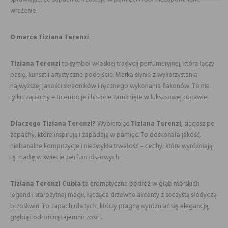
wrażenie.
O marce Tiziana Terenzi
Tiziana Terenzi
to symbol włoskiej tradycji perfumeryjnej, która łączy
pasję, kunszt i artystyczne podejście. Marka słynie z wykorzystania
najwyższej jakości składników i ręcznego wykonania flakonów. To nie
tylko zapachy – to emocje i historie zamknięte w luksusowej oprawie.
Dlaczego Tiziana Terenzi?
Wybierając
Tiziana Terenzi
, sięgasz po
zapachy, które inspirują i zapadają w pamięć. To doskonała jakość,
niebanalne kompozycje i niezwykła trwałość – cechy, które wyróżniają
tę markę w świecie perfum niszowych.
Tiziana Terenzi Cubia
to aromatyczna podróż w głąb morskich
legend i starożytnej magii, łącząca drzewne akcenty z soczystą słodyczą
brzoskwiń. To zapach dla tych, którzy pragną wyróżniać się elegancją,
głębią i odrobiną tajemniczości.