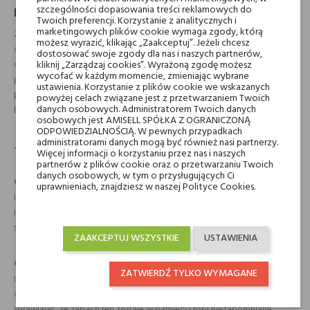
szczególności dopasowania treści reklamowych do
Ekstrakt perfum Tiziana Terenzi Cubia
Twoich preferencji. Korzystanie z analitycznych i
marketingowych plików cookie wymaga zgody, którą
Zapach
Cubia
urzeka od pierwszego kontaktu – soczysta brzoskwinia i
możesz wyrazić, klikając „Zaakceptuj”. Jeżeli chcesz
czarna porzeczka wprowadzają do kompozycji lekkość i świeżość. Z
dostosować swoje zgody dla nas i naszych partnerów,
czasem pojawiają się głębsze, cieplejsze akordy drzewa sandałowego i
kliknij „Zarządzaj cookies”. Wyrażoną zgodę możesz
wycofać w każdym momencie, zmieniając wybrane
paczuli, które otulają jak miękki szal. To kompozycja intensywna,
ustawienia. Korzystanie z plików cookie we wskazanych
pozostająca na skórze przez wiele godzin i budząca skojarzenia z
powyżej celach związane jest z przetwarzaniem Twoich
danych osobowych. Administratorem Twoich danych
bezpieczeństwem oraz tajemniczością.
osobowych jest AMISELL SPÓŁKA Z OGRANICZONĄ
ODPOWIEDZIALNOŚCIĄ. W pewnych przypadkach
administratorami danych mogą być również nasi partnerzy.
Jak używać Tiziana Terenzi Cubia?
Więcej informacji o korzystaniu przez nas i naszych
partnerów z plików cookie oraz o przetwarzaniu Twoich
danych osobowych, w tym o przysługujących Ci
Cubia
najlepiej sprawdza się jesienią i zimą – jego ciepła struktura i
uprawnieniach, znajdziesz w naszej Polityce Cookies.
intensywność doskonale współgrają z chłodniejszymi miesiącami. To
idealny wybór zarówno na co dzień, jak i na wieczorne wyjścia,
spotkania, a także romantyczne okazje.
ZAAKCEPTUJ WSZYSTKIE
USTAWIENIA
Co wyróżnia te perfumy?
Cubia
zachwyca swoją trwałością i
ZATWIERDŹ TYLKO WYMAGANE
niepowtarzalnym balansem pomiędzy ciepłem drewna a słodyczą
owoców. Subtelna zadziorność paczuli dodaje im charakteru,
sprawiając, że zapach ten zostaje w pamięci i robi niezapomniane