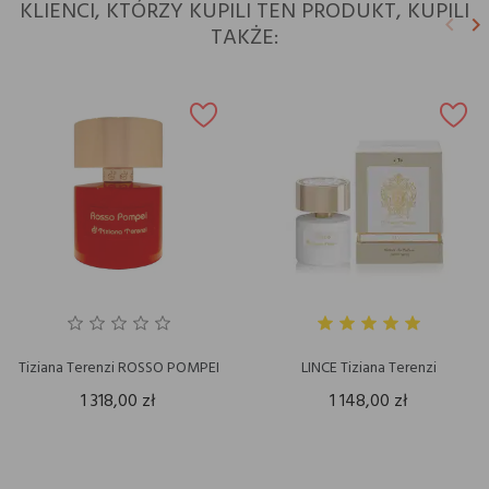
KLIENCI, KTÓRZY KUPILI TEN PRODUKT, KUPILI
keyboard_arrow_left
keyboard_arrow_right
TAKŻE:
Poprz
N
Tiziana Terenzi ROSSO POMPEI
LINCE Tiziana Terenzi
1 318,00 zł
1 148,00 zł