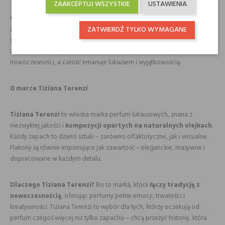
ZAAKCEPTUJ WSZYSTKIE
USTAWIENIA
Co wyróżnia te perfumy?
Sirrah
wyróżnia się
spiralną konstrukcją
zapachu
– zmienia się i rozwija z każdą chwilą. Od owocowej
ZATWIERDŹ TYLKO WYMAGANE
świeżości, przez przyprawową złożoność, aż po elegancką bazę –
zapach nie przestaje zaskakiwać. Ozonowy akcent dodaje mu
nowoczesności, a całość emanuje luksusem i wyjątkowością.
O marce Tiziana Terenzi
Tiziana Terenzi
to włoska marka perfum luksusowych, znana z
niezwykłej jakości i
kompozycji opartych na naturalnych olejkach
.
Każdy zapach to dzieło sztuki – zarówno olfaktoryczne, jak i wizualne.
Flakony są równie imponujące jak zawartość – eleganckie, masywne i
dopracowane w każdym detalu.
Dlaczego Tiziana Terenzi?
Bo to marka, która
łączy tradycję z
nowoczesnością
, oferując perfumy pełne emocji, trwałości i
kreatywności. Tiziana Terenzi to wybór dla tych, którzy oczekują od
perfum czegoś więcej niż tylko zapachu – chcą przeżyć historię, która