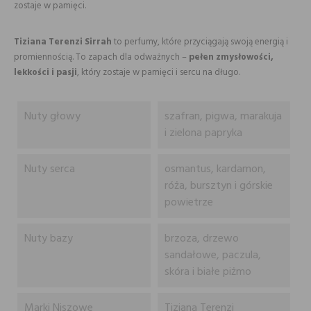
zostaje w pamięci.
Tiziana Terenzi Sirrah
to perfumy, które przyciągają swoją energią i
promiennością. To zapach dla odważnych –
pełen zmysłowości,
lekkości i pasji
, który zostaje w pamięci i sercu na długo.
Nuty głowy
szafran, pigwa, marakuja
i zielona papryka
Nuty serca
osmantus, kardamon,
róża, bursztyn i górskie
powietrze
Nuty bazy
brzoza, drzewo
sandałowe, paczula,
skóra i białe piżmo
Marki Niszowe
Tiziana Terenzi