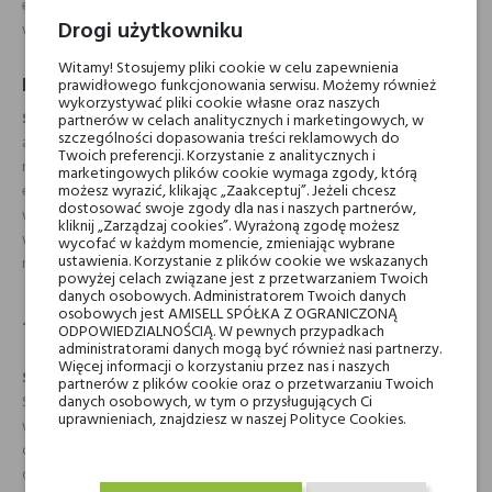
energią, które lubią być w centrum uwagi i chcą podkreślić swoją
Drogi użytkowniku
wyjątkowość.
Witamy! Stosujemy pliki cookie w celu zapewnienia
Ekstrakt perfum Tiziana Terenzi Sirrah
prawidłowego funkcjonowania serwisu. Możemy również
wykorzystywać pliki cookie własne oraz naszych
Sirrah
to olfaktoryczna podróż przez owoce, przyprawy i drzewne
partnerów w celach analitycznych i marketingowych, w
szczególności dopasowania treści reklamowych do
akordy. Od pierwszych chwil zaskakuje soczystą pigwą i egzotyczną
Twoich preferencji. Korzystanie z analitycznych i
marakują, podkreśloną pikantnym szafranem. Serce zapachu wnosi
marketingowych plików cookie wymaga zgody, którą
możesz wyrazić, klikając „Zaakceptuj”. Jeżeli chcesz
elegancję osmantusa i róży, wzbogacone o ozonową świeżość, która
dostosować swoje zgody dla nas i naszych partnerów,
wprowadza nowoczesny, przestrzenny charakter. Baza osadza zapach
kliknij „Zarządzaj cookies”. Wyrażoną zgodę możesz
w ziemistej, skórzanej głębi, nadając mu długotrwałości i
wycofać w każdym momencie, zmieniając wybrane
ustawienia. Korzystanie z plików cookie we wskazanych
niepowtarzalności.
powyżej celach związane jest z przetwarzaniem Twoich
danych osobowych. Administratorem Twoich danych
osobowych jest AMISELL SPÓŁKA Z OGRANICZONĄ
Jak używać Tiziana Terenzi Sirrah?
ODPOWIEDZIALNOŚCIĄ. W pewnych przypadkach
administratorami danych mogą być również nasi partnerzy.
Więcej informacji o korzystaniu przez nas i naszych
Sirrah
to zapach idealny na
specjalne okazje i wieczorne wyjścia
.
partnerów z plików cookie oraz o przetwarzaniu Twoich
danych osobowych, w tym o przysługujących Ci
Świetnie sprawdzi się wiosną i latem, kiedy jego energetyzujące akcenty
uprawnieniach, znajdziesz w naszej Polityce Cookies.
w pełni się rozwijają. Jednak dzięki swojej głębi i trwałości, będzie
doskonałym wyborem także na chłodniejsze dni. To perfumy stworzone
dla tych, którzy lubią się wyróżniać.