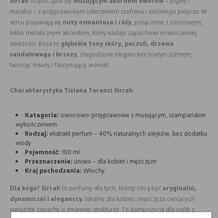
Sirrah
rozpoczyna się
musującym akordem owoców
– pigwy i
marakui – z przyprawowym uderzeniem szafranu i zielonego pieprzu. W
sercu pojawiają się
nuty osmantusa i róży
, połączone z ozonowym,
lekko metalicznym akcentem, który nadaje zapachowi nowoczesnej
świeżości. Baza to
głębokie tony skóry, paczuli, drzewa
sandałowego i brzozy
, złagodzone eleganckim białym piżmem,
tworząc trwały i fascynujący aromat.
Charakterystyka Tiziana Terenzi Sirrah:
Kategoria:
owocowo-przyprawowe z musującym, szampańskim
wykończeniem
Rodzaj:
ekstrakt perfum – 40% naturalnych olejków, bez dodatku
wody
Pojemność:
100 ml
Przeznaczenie:
unisex – dla kobiet i mężczyzn
Kraj pochodzenia:
Włochy
Dla kogo?
Sirrah
to perfumy dla tych, którzy chcą być
oryginalni,
dynamiczni i eleganccy
. Idealny dla kobiet i mężczyzn ceniących
wyraziste zapachy o zmiennej strukturze. To kompozycja dla osób z