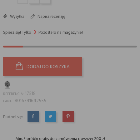
Wysyłka
Napisz recenzję
3
Spiesz się! Tylko
Pozostało na magazynie!
DODAJ DO KOSZYKA
17518
REFERENCJA:
8016741642555
EAN13:
Podziel się:
UDOSTĘPNIJ
TWEETUJ
PINTEREST
Min. 3 próbki gratis do zamówienia powyżej 200 zł