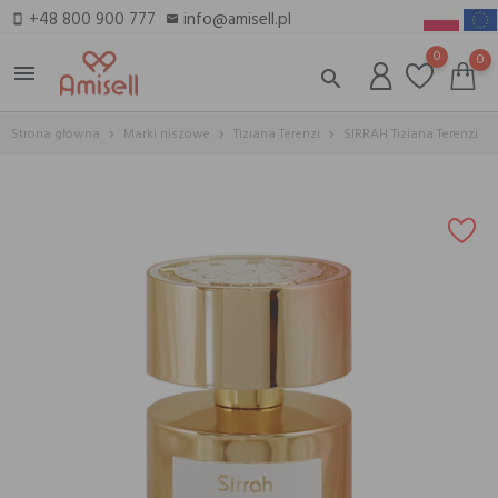
+48 800 900 777
info@amisell.pl
smartphone
email
0
0
menu
search
Strona główna
Marki niszowe
Tiziana Terenzi
SIRRAH Tiziana Terenzi