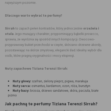
najwyższym poziomie.
Dlaczego warto wybrać te perfumy?
Sirrah
to zapach pełen kontrastów, który jednocześnie
orzeźwia i
otula
. Jego musujący charakter, przypominający bąbelki prosecco,
sprawia, że wyróżnia się spośród innych kompozycji. Owocowo-
przyprawowy bukiet przechodzi w ciepłe, skórzano-drzewne akordy,
pozostawiając na skórze zmysłowy, elegancki ślad. Idealny wybór dla
osób, które pragną oryginalności i mocy ekspresji.
Nuty zapachowe Tiziana Terenzi Sirrah:
Nuty głowy:
szafran, zielony pieprz, pigwa, marakuja
Nuty serca:
osmantus, kardamon, ozon, róża, bursztyn
Nuty bazy:
brzoza, drzewo sandałowe, skóra, paczula, białe
piżmo
Jak pachną te perfumy Tiziana Terenzi Sirrah?