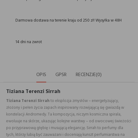
Darmowa dostawa na terenie kraju od 250 zł! Wysyłka w 48H
14 dni na zwrot
OPIS
GPSR
RECENZJE(0)
Tiziana Terenzi Sirrah
Tiziana Terenzi Sirrah
to eksplozja zmysłów – energetyzujący,
złożony i pełen życia zapach inspirowany rozwijającą się gwiazdą w
konstelacji Andromedy. Ta kompozycja, niczym kosmiczna spirala,
ewoluuje na skórze, ukazując kolejne warstwy – od owocowej świeżości
po przyprawową głębię i musującą elegancję. Sirrah to perfumy dla
tych, którzy lubią być zauważani i doceniają kunszt perfumiarstwa na