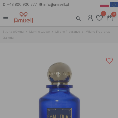
+48 800 900 777
info@amisell.pl
smartphone
email
0
0
menu
search
Strona główna
Marki niszowe
Milano Fragranze
Milano Fragranze
Galleria