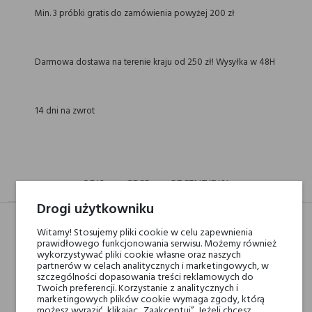
Min. 3 próbki gratis do zamówienia powyżej 200 zł
Darmowa dostawa na terenie kraju od 250 zł! Wysyłka w 48H
14 dni na zwrot
OPIS
GPSR
RECENZJE(0)
Drogi użytkowniku
Witamy! Stosujemy pliki cookie w celu zapewnienia
prawidłowego funkcjonowania serwisu. Możemy również
Nuty głowy
Kawa, Liść fiołka,
wykorzystywać pliki cookie własne oraz naszych
Czerwone owoce,
partnerów w celach analitycznych i marketingowych, w
szczególności dopasowania treści reklamowych do
Davana i Cytrusy
Twoich preferencji. Korzystanie z analitycznych i
marketingowych plików cookie wymaga zgody, którą
możesz wyrazić, klikając „Zaakceptuj”. Jeżeli chcesz