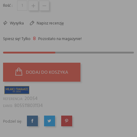
Ilość :
Wysyłka
Napisz recenzję
8
Spiesz się! Tylko
Pozostało na magazynie!
DODAJ DO KOSZYKA
20054
REFERENCJA:
8055118031134
EAN13:
Podziel się:
UDOSTĘPNIJ
TWEETUJ
PINTEREST