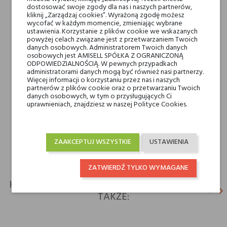
Nuty serca
Skóra, Korzeń irysa,
dostosować swoje zgody dla nas i naszych partnerów,
Nasiona marchwi i Liść
kliknij „Zarządzaj cookies”. Wyrażoną zgodę możesz
wycofać w każdym momencie, zmieniając wybrane
pomarańczy
ustawienia. Korzystanie z plików cookie we wskazanych
powyżej celach związane jest z przetwarzaniem Twoich
danych osobowych. Administratorem Twoich danych
Nuty bazy
Paczula, Drzewo
osobowych jest AMISELL SPÓŁKA Z OGRANICZONĄ
ODPOWIEDZIALNOŚCIĄ. W pewnych przypadkach
sandałowe i Bursztyn
administratorami danych mogą być również nasi partnerzy.
Więcej informacji o korzystaniu przez nas i naszych
partnerów z plików cookie oraz o przetwarzaniu Twoich
Rodzaj
wody perfumowane
danych osobowych, w tym o przysługujących Ci
uprawnieniach, znajdziesz w naszej Polityce Cookies.
Dla kogo
dla niego
dla niej
ZAAKCEPTUJ WSZYSTKIE
USTAWIENIA
ZATWIERDŹ TYLKO WYMAGANE
KLIENCI, KTÓRZY KUPILI TEN PRODUKT, KUPILI
keyboard_arrow_left
keyboard_arrow_right
TAKŻE:
Poprz
N