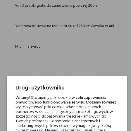
Min. 3 próbki gratis do zamówienia powyżej 200 zł
Darmowa dostawa na terenie kraju od 250 zł! Wysyłka w 48H
14 dni na zwrot
OPIS
GPSR
RECENZJE(0)
Drogi użytkowniku
Witamy! Stosujemy pliki cookie w celu zapewnienia
prawidłowego funkcjonowania serwisu. Możemy również
Nuty głowy
Kawa, Liść fiołka,
wykorzystywać pliki cookie własne oraz naszych
Czerwone owoce,
partnerów w celach analitycznych i marketingowych, w
szczególności dopasowania treści reklamowych do
Davana i Cytrusy
Twoich preferencji. Korzystanie z analitycznych i
marketingowych plików cookie wymaga zgody, którą
możesz wyrazić, klikając „Zaakceptuj”. Jeżeli chcesz