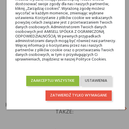
Nuty serca
Skóra, Korzeń irysa,
dostosować swoje zgody dla nas i naszych partnerów,
Nasiona marchwi i Liść
kliknij „Zarządzaj cookies”. Wyrażoną zgodę możesz
wycofać w każdym momencie, zmieniając wybrane
pomarańczy
ustawienia. Korzystanie z plików cookie we wskazanych
powyżej celach związane jest z przetwarzaniem Twoich
danych osobowych. Administratorem Twoich danych
Nuty bazy
Paczula, Drzewo
osobowych jest AMISELL SPÓŁKA Z OGRANICZONĄ
ODPOWIEDZIALNOŚCIĄ. W pewnych przypadkach
sandałowe i Bursztyn
administratorami danych mogą być również nasi partnerzy.
Więcej informacji o korzystaniu przez nas i naszych
partnerów z plików cookie oraz o przetwarzaniu Twoich
Rodzaj
wody perfumowane
danych osobowych, w tym o przysługujących Ci
uprawnieniach, znajdziesz w naszej Polityce Cookies.
Dla kogo
dla niego
dla niej
ZAAKCEPTUJ WSZYSTKIE
USTAWIENIA
ZATWIERDŹ TYLKO WYMAGANE
KLIENCI, KTÓRZY KUPILI TEN PRODUKT, KUPILI
keyboard_arrow_left
keyboard_arrow_right
TAKŻE:
Poprz
N