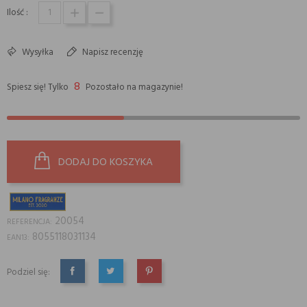
Ilość :
Wysyłka
Napisz recenzję
8
Spiesz się! Tylko
Pozostało na magazynie!
DODAJ DO KOSZYKA
20054
REFERENCJA:
8055118031134
EAN13:
Podziel się:
UDOSTĘPNIJ
TWEETUJ
PINTEREST