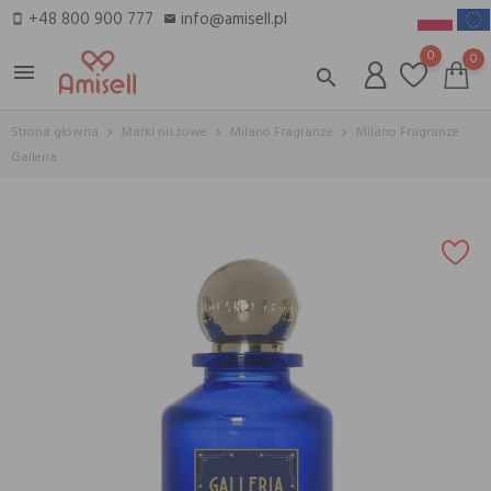
+48 800 900 777
info@amisell.pl
smartphone
email
0
0
menu
search
Strona główna
Marki niszowe
Milano Fragranze
Milano Fragranze
Galleria