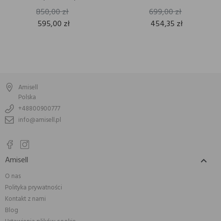
850,00 zł
699,00 zł
595,00 zł
454,35 zł
Amisell
Polska
+48800900777
info@amisell.pl
Amisell

O nas
Polityka prywatności
Kontakt z nami
Blog