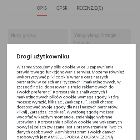
OPIS
GPSR
RECENZJE(0)
Nuty głowy
Ylang-ylang, Dzięgiel i
Solar hs
Drogi użytkowniku
Nuty serca
Jaśmin, Olibanum i
Cynamon
Witamy! Stosujemy pliki cookie w celu zapewnienia
prawidłowego funkcjonowania serwisu. Możemy również
wykorzystywać pliki cookie własne oraz naszych
partnerów w celach analitycznych i marketingowych, w
Nuty bazy
Benzoes, Rum i Bursztyn
szczególności dopasowania treści reklamowych do
Twoich preferencji. Korzystanie z analitycznych i
marketingowych plików cookie wymaga zgody, którą
Marki Niszowe
Histoires de Parfums
możesz wyrazić, klikając „Zaakceptuj”. Jeżeli chcesz
dostosować swoje zgody dla nas i naszych partnerów,
kliknij „Zarządzaj cookies”. Wyrażoną zgodę możesz
Rodzaj
wody perfumowane
wycofać w każdym momencie, zmieniając wybrane
ustawienia. Korzystanie z plików cookie we wskazanych
powyżej celach związane jest z przetwarzaniem Twoich
Dla kogo
dla niego
danych osobowych. Administratorem Twoich danych
osobowych jest AMISELL SPÓŁKA Z OGRANICZONĄ
dla niej