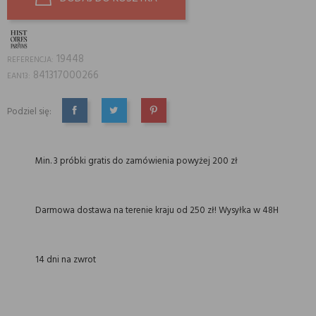
19448
REFERENCJA:
841317000266
EAN13:
Podziel się:
UDOSTĘPNIJ
TWEETUJ
PINTEREST
Min. 3 próbki gratis do zamówienia powyżej 200 zł
Darmowa dostawa na terenie kraju od 250 zł! Wysyłka w 48H
14 dni na zwrot