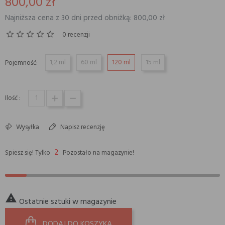
800,00 zł
Najniższa cena z 30 dni przed obniżką: 800,00 zł
0 recenzji
1,2 ml
60 ml
120 ml
15 ml
Pojemność:
Ilość :
Wysyłka
Napisz recenzję
2
Spiesz się! Tylko
Pozostało na magazynie!

Ostatnie sztuki w magazynie
DODAJ DO KOSZYKA