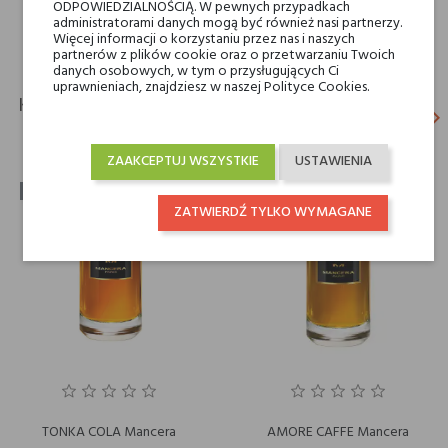
ODPOWIEDZIALNOŚCIĄ. W pewnych przypadkach
administratorami danych mogą być również nasi partnerzy.
Więcej informacji o korzystaniu przez nas i naszych
partnerów z plików cookie oraz o przetwarzaniu Twoich
danych osobowych, w tym o przysługujących Ci
uprawnieniach, znajdziesz w naszej Polityce Cookies.
KLIENCI, KTÓRZY KUPILI TEN PRODUKT, KUPILI
keyboard_arrow_left
keyboard_arrow_right
TAKŻE:
Poprz
N
ZAAKCEPTUJ WSZYSTKIE
USTAWIENIA
-30%
-30%
ZATWIERDŹ TYLKO WYMAGANE
TONKA COLA Mancera
AMORE CAFFE Mancera