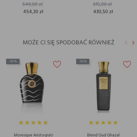
649,00 zł
615,00 zł
454,30 zł
430,50 zł
MOŻE CI SIĘ SPODOBAĆ RÓWNIEŻ
keyboard_arrow_left
keyboard_arrow_right
Poprz
N
-30%
-35%
Moresque Aristoqrati
Blend Oud Ghazal