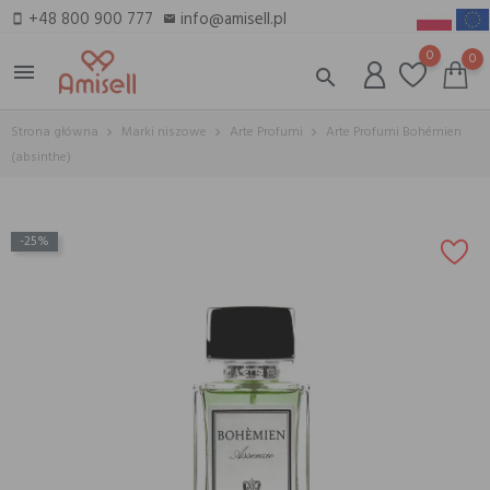
+48 800 900 777
info@amisell.pl
smartphone
email
0
0
menu
search
Strona główna
Marki niszowe
Arte Profumi
Arte Profumi Bohémien
(absinthe)
-25%