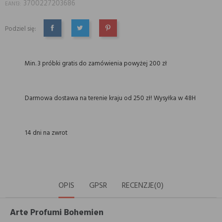
3700227203686
EAN13:
Podziel się:
UDOSTĘPNIJ
TWEETUJ
PINTEREST
Min. 3 próbki gratis do zamówienia powyżej 200 zł
Darmowa dostawa na terenie kraju od 250 zł! Wysyłka w 48H
14 dni na zwrot
OPIS
GPSR
RECENZJE(0)
Arte Profumi Bohemien