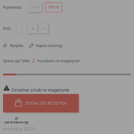
1,2 ml
100 ml
Pojemność:
Ilość :
Wysyłka
Napisz recenzję
2
Spiesz się! Tylko
Pozostało na magazynie!

Ostatnie sztuki w magazynie
DODAJ DO KOSZYKA
18276
REFERENCJA: