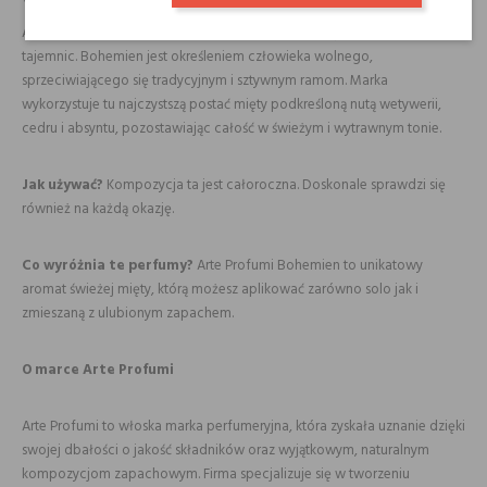
Woda perfumowana Arte Profumi Bohemien
Arte Profumi Bohemien to kompozycja nie skrywająca żadnych
tajemnic. Bohemien jest określeniem człowieka wolnego,
sprzeciwiającego się tradycyjnym i sztywnym ramom. Marka
wykorzystuje tu najczystszą postać mięty podkreśloną nutą wetywerii,
cedru i absyntu, pozostawiając całość w świeżym i wytrawnym tonie.
Jak używać?
Kompozycja ta jest całoroczna. Doskonale sprawdzi się
również na każdą okazję.
Co wyróżnia te perfumy?
Arte Profumi Bohemien to unikatowy
aromat świeżej mięty, którą możesz aplikować zarówno solo jak i
zmieszaną z ulubionym zapachem.
O marce Arte Profumi
Arte Profumi to włoska marka perfumeryjna, która zyskała uznanie dzięki
swojej dbałości o jakość składników oraz wyjątkowym, naturalnym
kompozycjom zapachowym. Firma specjalizuje się w tworzeniu