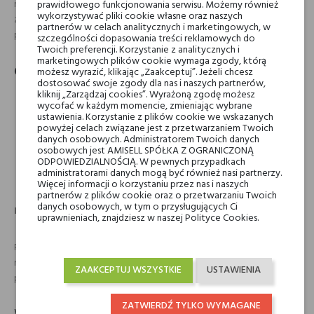
mięty w wyraźnym, ziołowym otoczeniu, wydającym woń liści
prawidłowego funkcjonowania serwisu. Możemy również
wykorzystywać pliki cookie własne oraz naszych
zerwanych prosto z krzaka. Ani na minutę się nie wysładza. Mięta od
partnerów w celach analitycznych i marketingowych, w
początku do końca pozostaje w wytrawnym tonie.
szczególności dopasowania treści reklamowych do
Twoich preferencji. Korzystanie z analitycznych i
marketingowych plików cookie wymaga zgody, którą
Charakterystyka:
możesz wyrazić, klikając „Zaakceptuj”. Jeżeli chcesz
dostosować swoje zgody dla nas i naszych partnerów,
Kategoria: drzewno-aromatyczne z wyraźną, świeżą nutą
kliknij „Zarządzaj cookies”. Wyrażoną zgodę możesz
wycofać w każdym momencie, zmieniając wybrane
ziół i ciepłych akordów drzewa.
ustawienia. Korzystanie z plików cookie we wskazanych
Rodzaj: woda perfumowana- naturalne składniki
powyżej celach związane jest z przetwarzaniem Twoich
gwarantujące wysoką trwałość.
danych osobowych. Administratorem Twoich danych
Pojemność: 100ml- pozwala cieszyć się zapachem na dłużej.
osobowych jest AMISELL SPÓŁKA Z OGRANICZONĄ
Przeznaczenie: unisex- zarówno dla kobiet jak i mężczyzn.
ODPOWIEDZIALNOŚCIĄ. W pewnych przypadkach
Kraj pochodzenia: Włochy- tradycja i dbałość o najlepszej
administratorami danych mogą być również nasi partnerzy.
Więcej informacji o korzystaniu przez nas i naszych
jakości składniki.
partnerów z plików cookie oraz o przetwarzaniu Twoich
danych osobowych, w tym o przysługujących Ci
Dla kogo Arte Profumi Bohemien?
uprawnieniach, znajdziesz w naszej Polityce Cookies.
Perfumy Arte Profumi Bohemien to zapach nie tylko dla poszukiwaczy
mięty, ale także dla tych, którzy cenią sobie ziołowy, gorzkawy akord w
ZAAKCEPTUJ WSZYSTKIE
USTAWIENIA
perfumach.
ZATWIERDŹ TYLKO WYMAGANE