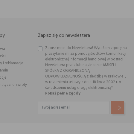
py
Zapisz się do newslettera
Zapisz mnie do Newslettera! Wyrażam zgodę na
awa
przesyłanie mi za pomocą środków komunikacji
ości
elektronicznej informacji handlowej w postaci
y i reklamacje
Newslettera przez lub na zlecenie AMISELL
lamin
SPÓŁKA Z OGRANICZONĄ
ODPOWIEDZIALNOŚCIĄ z siedzibą w Krakowie. ,
ocje
w rozumieniu ustawy z dnia 18 lipca 2002 r. o
atyczne zwroty
świadczeniu usług drogą elektroniczną.*
Pokaż pełne zgody