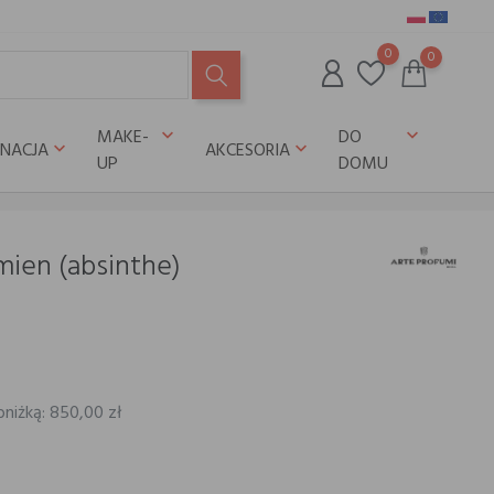
0
0
MAKE-
DO
keyboard_arrow_down
keyboard_arrow_down
GNACJA
AKCESORIA
keyboard_arrow_down
keyboard_arrow_down
UP
DOMU
ien (absinthe)
bniżką: 850,00 zł