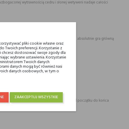
wzbogaconej wytrawnością cedru i słonej wetywerii nadaje całości
tywany jest w zapachach jedynie jako akcent tu absolutnie gra główną
orzystywać pliki cookie własne oraz
o Twoich preferencji. Korzystanie z
eli chcesz dostosować swoje zgody dla
iając wybrane ustawienia. Korzystanie
ministratorem Twoich danych
ami danych mogą być również nasi
 Twoich danych osobowych, w tym o
NE
ZAAKCEPTUJ WSZYSTKIE
zaka. Ani na minutę się nie wysładza. Mięta od początku do końca