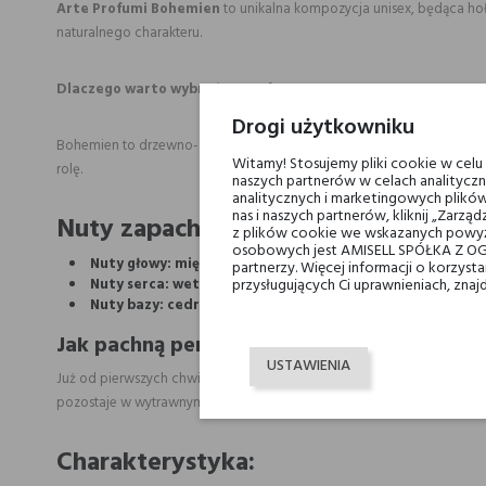
Arte Profumi Bohemien
to unikalna kompozycja unisex, będąca hoł
naturalnego charakteru.
Dlaczego warto wybrać te perfumy?
Drogi użytkowniku
Bohemien to drzewno- aromatyczny zapach oddający rzeczywisty aromat
Witamy! Stosujemy pliki cookie w cel
rolę.
naszych partnerów w celach analityczn
analitycznych i marketingowych plików
nas i naszych partnerów, kliknij „Zar
Nuty zapachowe Arte Profumi Bohem
z plików cookie we wskazanych powyż
osobowych jest AMISELL SPÓŁKA Z OG
Nuty głowy: mięta, dzięgiel
partnerzy. Więcej informacji o korzys
Nuty serca: wetyweria
przysługujących Ci uprawnieniach, znaj
Nuty bazy: cedr, absynt
Jak pachną perfumy Arte Profumi Bohemie
USTAWIENIA
Już od pierwszych chwil kompozycja ukazuje orzeźwiający aromat mię
pozostaje w wytrawnym tonie.
Charakterystyka: