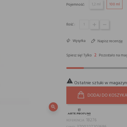
1,2 ml
100 ml
Pojemność:
Ilość :
Wysyłka
Napisz recenzję
2
Spiesz się! Tylko
Pozostało na mag

Ostatnie sztuki w magazyn
DODAJ DO KOSZYK
zoom_in
18276
REFERENCJA: