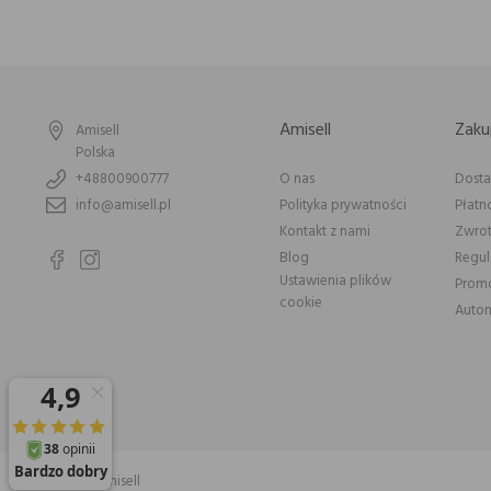
Amisell
Zaku
Amisell
Polska
+48800900777
O nas
Dost
info@amisell.pl
Polityka prywatności
Płatn
Kontakt z nami
Zwrot
Blog
Regu
Ustawienia plików
Prom
cookie
Autom
© 2026 Amisell