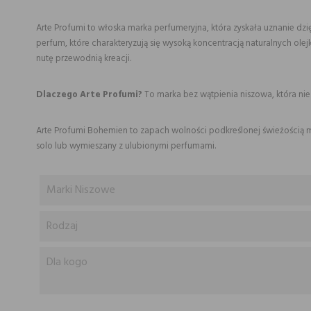
Arte Profumi to włoska marka perfumeryjna, która zyskała uznanie d
perfum, które charakteryzują się wysoką koncentracją naturalnych ol
nutę przewodnią kreacji.
Dlaczego Arte Profumi?
To marka bez wątpienia niszowa, która nie 
Arte Profumi Bohemien to zapach wolności podkreślonej świeżością m
solo lub wymieszany z ulubionymi perfumami.
Marki Niszowe
Rodzaj
Dla kogo