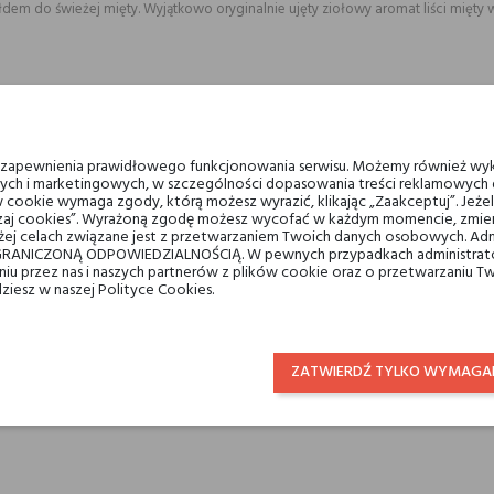
dem do świeżej mięty. Wyjątkowo oryginalnie ujęty ziołowy aromat liści mięty 
 trudnej do uchwycenia nuty jaką jest mięta. Składnik, który często wykorzys
u zapewnienia prawidłowego funkcjonowania serwisu. Możemy również wyk
ych i marketingowych, w szczególności dopasowania treści reklamowych d
 cookie wymaga zgody, którą możesz wyrazić, klikając „Zaakceptuj”. Jeż
ządzaj cookies”. Wyrażoną zgodę możesz wycofać w każdym momencie, zmien
ien:
ej celach związane jest z przetwarzaniem Twoich danych osobowych. Ad
RANICZONĄ ODPOWIEDZIALNOŚCIĄ. W pewnych przypadkach administrator
taniu przez nas i naszych partnerów z plików cookie oraz o przetwarzaniu
dziesz w naszej Polityce Cookies.
n?
ZATWIERDŹ TYLKO WYMAGA
ty w wyraźnym, ziołowym otoczeniu, wydającym woń liści zerwanych prosto z kr