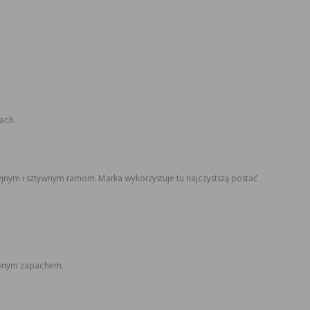
mach.
jnym i sztywnym ramom. Marka wykorzystuje tu najczystszą postać
bionym zapachem.