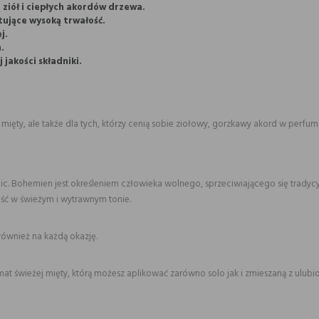
ziół i ciepłych akordów drzewa.
ujące wysoką trwałość.
j.
.
 jakości składniki.
mięty, ale także dla tych, którzy cenią sobie ziołowy, gorzkawy akord w perfu
c. Bohemien jest określeniem człowieka wolnego, sprzeciwiającego się tradycy
ość w świeżym i wytrawnym tonie.
również na każdą okazję.
at świeżej mięty, którą możesz aplikować zarówno solo jak i zmieszaną z ulu