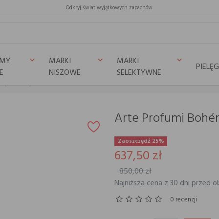
Odkryj świat wyjątkowych zapachów
UMY
MARKI
MARKI
keyboard_arrow_down
keyboard_arrow_down
keyboard_arrow_down
PIELĘ
E
NISZOWE
SELEKTYWNE
n (absinthe)
Arte Profumi Bohém
Zaoszczędź 25%
637,50 zł
850,00 zł
Najniższa cena z 30 dni przed o
0 recenzji