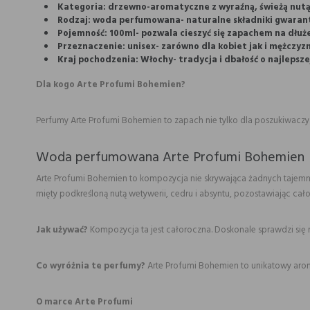
Kategoria: drzewno-aromatyczne z wyraźną, świeżą nutą 
Rodzaj: woda perfumowana- naturalne składniki gwarant
Pojemność: 100ml- pozwala cieszyć się zapachem na dłuże
Przeznaczenie: unisex- zarówno dla kobiet jak i mężczyzn
Kraj pochodzenia: Włochy- tradycja i dbałość o najlepszej
Dla kogo Arte Profumi Bohemien?
Perfumy Arte Profumi Bohemien to zapach nie tylko dla poszukiwaczy 
Woda perfumowana Arte Profumi Bohemien
Arte Profumi Bohemien to kompozycja nie skrywająca żadnych tajemni
mięty podkreśloną nutą wetywerii, cedru i absyntu, pozostawiając cał
Jak używać?
Kompozycja ta jest całoroczna. Doskonale sprawdzi się 
Co wyróżnia te perfumy?
Arte Profumi Bohemien to unikatowy arom
O marce Arte Profumi