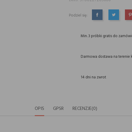
3700227203686
EAN13:
Podziel się:
UDOSTĘPNIJ
TWEETUJ
P
Min. 3 próbki gratis do zamów
Darmowa dostawa na terenie k
14 dni na zwrot
OPIS
GPSR
RECENZJE(0)