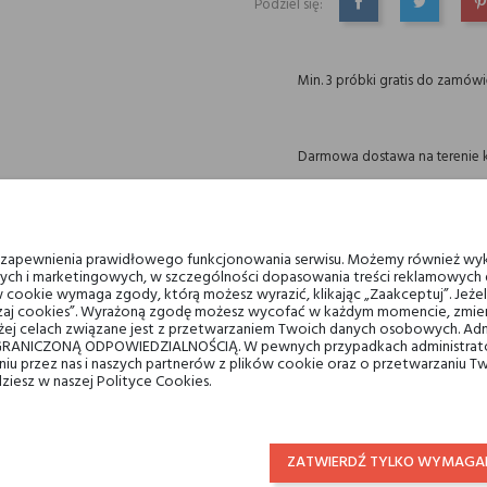
Podziel się:
UDOSTĘPNIJ
TWEETUJ
P
Min. 3 próbki gratis do zamów
Darmowa dostawa na terenie k
14 dni na zwrot
u zapewnienia prawidłowego funkcjonowania serwisu. Możemy również wyk
ych i marketingowych, w szczególności dopasowania treści reklamowych d
 cookie wymaga zgody, którą możesz wyrazić, klikając „Zaakceptuj”. Jeż
ządzaj cookies”. Wyrażoną zgodę możesz wycofać w każdym momencie, zmien
ej celach związane jest z przetwarzaniem Twoich danych osobowych. Ad
RANICZONĄ ODPOWIEDZIALNOŚCIĄ. W pewnych przypadkach administrator
OPIS
GPSR
RECENZJE(1)
taniu przez nas i naszych partnerów z plików cookie oraz o przetwarzaniu
dziesz w naszej Polityce Cookies.
tóry zapewnia skórze dobre samopoczucie i wspomaga obronę przed działaniem 
orem spryskaj oczyszczoną skórę twarzy.
ZATWIERDŹ TYLKO WYMAGA
Valmont