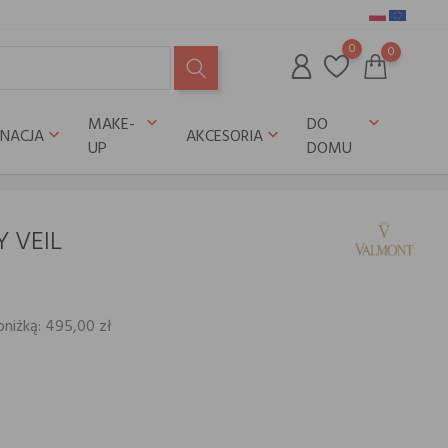
0
0
MAKE-
DO
keyboard_arrow_down
keyboard_arrow_down
GNACJA
AKCESORIA
keyboard_arrow_down
keyboard_arrow_down
UP
DOMU
 VEIL
bniżką: 495,00 zł