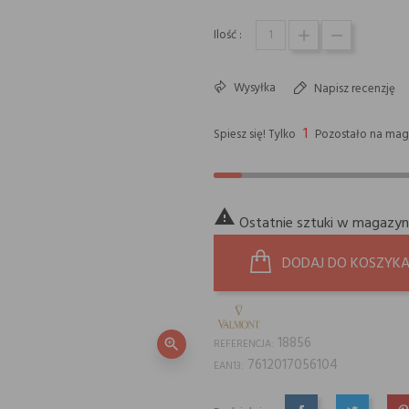
Ilość :
Wysyłka
Napisz recenzję
1
Spiesz się! Tylko
Pozostało na mag

Ostatnie sztuki w magazyn
DODAJ DO KOSZYK
18856
zoom_in
REFERENCJA:
7612017056104
EAN13: