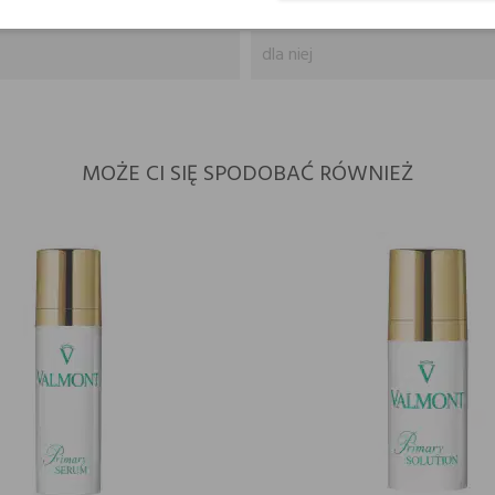
dla niej
MOŻE CI SIĘ SPODOBAĆ RÓWNIEŻ