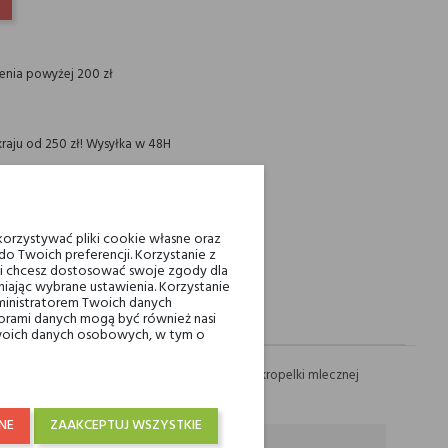
INTEREST
ienia powyżej 200 zł
raju od 250 zł! Wysyłka w 48H
orzystywać pliki cookie własne oraz
o Twoich preferencji. Korzystanie z
eli chcesz dostosować swoje zgody dla
iając wybrane ustawienia. Korzystanie
ministratorem Twoich danych
ami danych mogą być również nasi
 Twoich danych osobowych, w tym o
szkodliwych czynników zewnętrznych. Drobne kropelki mlecznej
NE
ZAAKCEPTUJ WSZYSTKIE