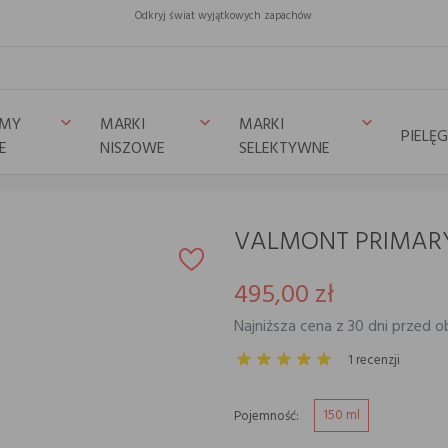
Odkryj świat wyjątkowych zapachów
UMY
MARKI
MARKI
keyboard_arrow_down
keyboard_arrow_down
keyboard_arrow_down
PIELĘ
E
NISZOWE
SELEKTYWNE
VALMONT PRIMARY
495,00 zł
Najniższa cena z 30 dni przed o
1 recenzji
150 ml
Pojemność: