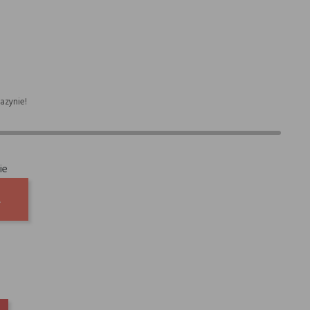
azynie!
ie
A