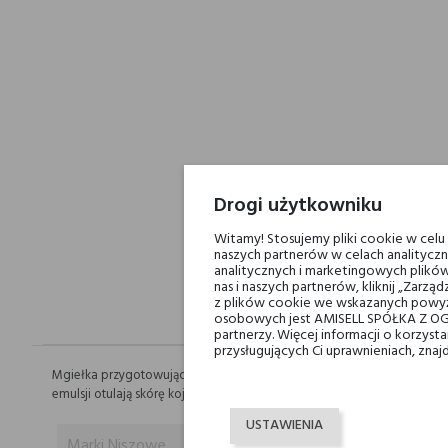
Drogi użytkowniku
Witamy! Stosujemy pliki cookie w cel
naszych partnerów w celach analityczn
analitycznych i marketingowych plików
nas i naszych partnerów, kliknij „Zar
z plików cookie we wskazanych powyż
osobowych jest AMISELL SPÓŁKA Z OG
partnerzy. Więcej informacji o korzys
przysługujących Ci uprawnieniach, znaj
Mgiełka przygotowująca. Pierwszy, uniwersalny etap pielęgnacji, k
emulsji otulają skórę kojącą i odświeżającą mgiełką. Rano i/lub wiecz
USTAWIENIA
Marki Niszowe