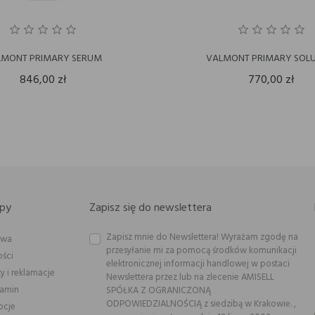
LMONT PRIMARY SERUM
VALMONT PRIMARY SOL
846,00 zł
770,00 zł
py
Zapisz się do newslettera
Zapisz mnie do Newslettera! Wyrażam zgodę na
awa
przesyłanie mi za pomocą środków komunikacji
ości
elektronicznej informacji handlowej w postaci
y i reklamacje
Newslettera przez lub na zlecenie AMISELL
lamin
SPÓŁKA Z OGRANICZONĄ
ODPOWIEDZIALNOŚCIĄ z siedzibą w Krakowie. ,
ocje