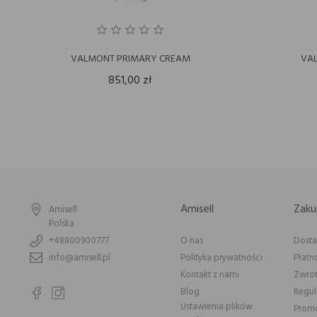
VALMONT PRIMARY CREAM
VA
851,00 zł
Amisell
Zaku
Amisell
Polska
+48800900777
O nas
Dost
info@amisell.pl
Polityka prywatności
Płatn
Kontakt z nami
Zwrot
Blog
Regu
Ustawienia plików
Prom