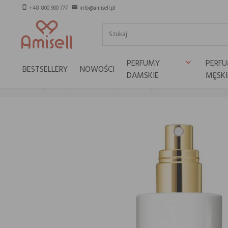
+48 800 900 777
info@amisell.pl
smartphone
email
PERFUMY
PERF
keyboard_arrow_down
BESTSELLERY
NOWOŚCI
DAMSKIE
MĘSKI
Strona główna
Marki niszowe
Valmont
VALMONT PRIMARY VEIL