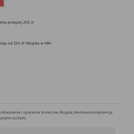
INTEREST
ienia powyżej 200 zł
raju od 250 zł! Wysyłka w 48H
 podrażnienia i oparzenia słoneczne. Bogata, kremowa konsystencja
rężnymi ruchami.