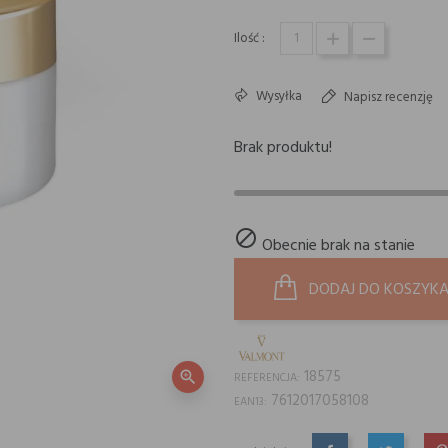
Ilość :
Wysyłka
Napisz recenzję
Brak produktu!

Obecnie brak na stanie
DODAJ DO KOSZYK
18575
zoom_in
REFERENCJA:
7612017058108
EAN13: