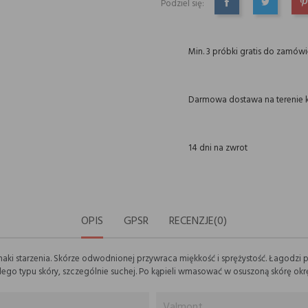
Podziel się:
UDOSTĘPNIJ
TWEETUJ
P
Min. 3 próbki gratis do zamów
Darmowa dostawa na terenie k
14 dni na zwrot
OPIS
GPSR
RECENZJE(0)
znaki starzenia. Skórze odwodnionej przywraca miękkość i sprężystość. Łagodzi
żdego typu skóry, szczególnie suchej. Po kąpieli wmasować w osuszoną skórę ok
Valmont