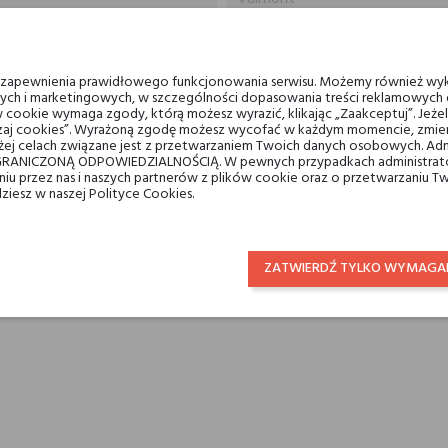
kremy
u zapewnienia prawidłowego funkcjonowania serwisu. Możemy również wyk
ych i marketingowych, w szczególności dopasowania treści reklamowych d
dla niej
 cookie wymaga zgody, którą możesz wyrazić, klikając „Zaakceptuj”. Jeż
ządzaj cookies”. Wyrażoną zgodę możesz wycofać w każdym momencie, zmien
ej celach związane jest z przetwarzaniem Twoich danych osobowych. Ad
RANICZONĄ ODPOWIEDZIALNOŚCIĄ. W pewnych przypadkach administrator
taniu przez nas i naszych partnerów z plików cookie oraz o przetwarzaniu
dziesz w naszej Polityce Cookies.
LIENCI, KTÓRZY KUPILI TEN PRODUKT, KUPILI TAKŻ
ZATWIERDŹ TYLKO WYMAGA