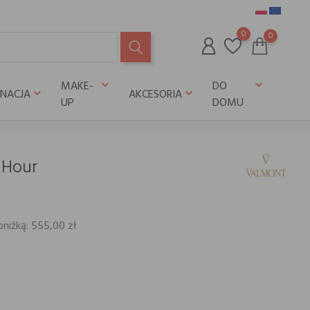
0
0
MAKE-
DO
keyboard_arrow_down
keyboard_arrow_down
GNACJA
AKCESORIA
keyboard_arrow_down
keyboard_arrow_down
UP
DOMU
 Hour
bniżką: 555,00 zł