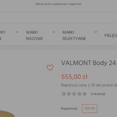
Odkryj świat wyjątkowych zapachów
UMY
MARKI
MARKI
keyboard_arrow_down
keyboard_arrow_down
keyboard_arrow_down
PIELĘ
E
NISZOWE
SELEKTYWNE
VALMONT Body 24
555,00 zł
Najniższa cena z 30 dni przed o
0 recenzji
200 ml
Pojemność: