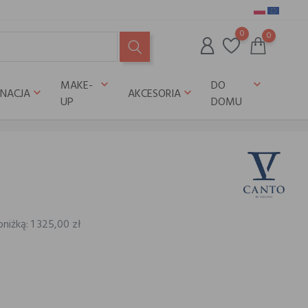
0
0
MAKE-
DO
keyboard_arrow_down
keyboard_arrow_down
GNACJA
AKCESORIA
keyboard_arrow_down
keyboard_arrow_down
UP
DOMU
niżką: 1 325,00 zł