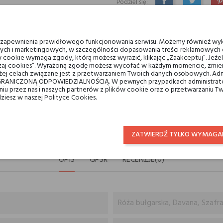
Podziel się:
UDOSTĘPNIJ
TWEETUJ
P
Min. 3 próbki gratis do zamów
u zapewnienia prawidłowego funkcjonowania serwisu. Możemy również wyk
ych i marketingowych, w szczególności dopasowania treści reklamowych d
 cookie wymaga zgody, którą możesz wyrazić, klikając „Zaakceptuj”. Jeż
ządzaj cookies”. Wyrażoną zgodę możesz wycofać w każdym momencie, zmien
Darmowa dostawa na terenie k
ej celach związane jest z przetwarzaniem Twoich danych osobowych. Ad
RANICZONĄ ODPOWIEDZIALNOŚCIĄ. W pewnych przypadkach administrator
taniu przez nas i naszych partnerów z plików cookie oraz o przetwarzaniu
dziesz w naszej Polityce Cookies.
14 dni na zwrot
ZATWIERDŹ TYLKO WYMAGA
OPIS
GPSR
RECENZJE(0)
Róża bułgarska, Davana, Szafra