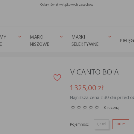
Odkryj świat wyjątkowych zapachów
UMY
MARKI
MARKI
keyboard_arrow_down
keyboard_arrow_down
keyboard_arrow_down
PIELĘ
E
NISZOWE
SELEKTYWNE
V CANTO BOIA
1 325,00 zł
Najniższa cena z 30 dni przed ob
0 recenzji
1,2 ml
100 ml
Pojemność: