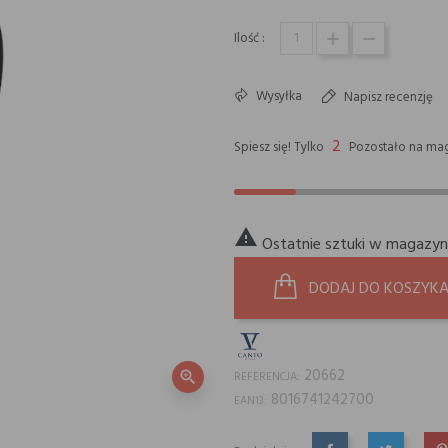
Ilość :
Wysyłka
Napisz recenzję
2
Spiesz się! Tylko
Pozostało na mag

Ostatnie sztuki w magazyn
DODAJ DO KOSZYK
20662
zoom_in
REFERENCJA:
8016741242700
EAN13: