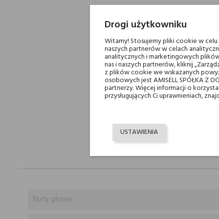
Drogi użytkowniku
Witamy! Stosujemy pliki cookie w cel
naszych partnerów w celach analityczn
analitycznych i marketingowych plików
nas i naszych partnerów, kliknij „Zar
z plików cookie we wskazanych powyż
osobowych jest AMISELL SPÓŁKA Z OG
partnerzy. Więcej informacji o korzys
przysługujących Ci uprawnieniach, znaj
USTAWIENIA
Nuty głowy