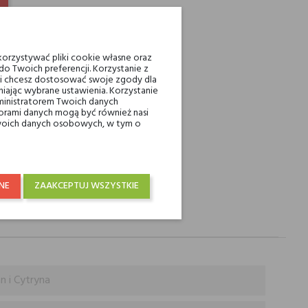
INTEREST
ienia powyżej 200 zł
orzystywać pliki cookie własne oraz
o Twoich preferencji. Korzystanie z
eli chcesz dostosować swoje zgody dla
iając wybrane ustawienia. Korzystanie
raju od 250 zł! Wysyłka w 48H
ministratorem Twoich danych
ami danych mogą być również nasi
 Twoich danych osobowych, w tym o
NE
ZAAKCEPTUJ WSZYSTKIE
n i Cytryna