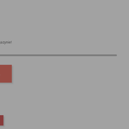
azynie!
A
INTEREST