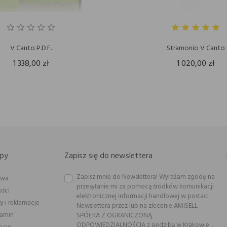
V Canto P.D.F.
Stramonio V Canto
1 338,00 zł
1 020,00 zł
py
Zapisz się do newslettera
Zapisz mnie do Newslettera! Wyrażam zgodę na
awa
przesyłanie mi za pomocą środków komunikacji
ości
elektronicznej informacji handlowej w postaci
y i reklamacje
Newslettera przez lub na zlecenie AMISELL
lamin
SPÓŁKA Z OGRANICZONĄ
ODPOWIEDZIALNOŚCIĄ z siedzibą w Krakowie. ,