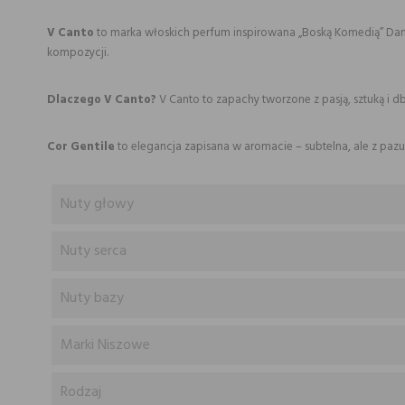
V Canto
to marka włoskich perfum inspirowana „Boską Komedią” Dante
kompozycji.
Dlaczego V Canto?
V Canto to zapachy tworzone z pasją, sztuką i 
Cor Gentile
to elegancja zapisana w aromacie – subtelna, ale z pazur
Nuty głowy
Nuty serca
Nuty bazy
Marki Niszowe
Rodzaj