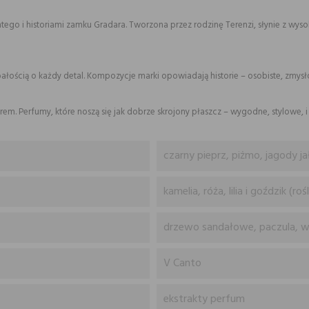
go i historiami zamku Gradara. Tworzona przez rodzinę Terenzi, słynie z wysok
dbałością o każdy detal. Kompozycje marki opowiadają historie – osobiste, zmy
em. Perfumy, które noszą się jak dobrze skrojony płaszcz – wygodne, stylowe, i
czarny pieprz, piżmo, jagody ja
kamelia, róża, lilia i goździk (rośl
drzewo sandałowe, paczula, wan
V Canto
ekstrakty perfum