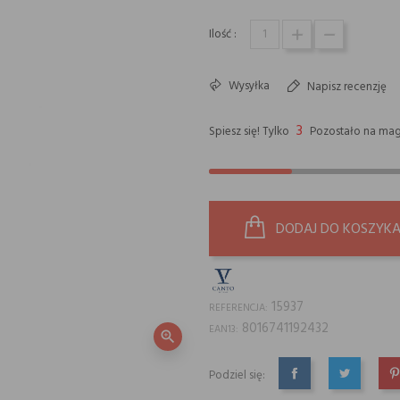
Ilość :
Wysyłka
Napisz recenzję
3
Spiesz się! Tylko
Pozostało na mag
DODAJ DO KOSZYK
15937
REFERENCJA:
8016741192432
EAN13:
zoom_in
Podziel się:
UDOSTĘPNIJ
TWEETUJ
P