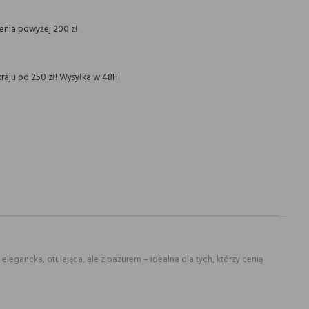
ienia powyżej 200 zł
raju od 250 zł! Wysyłka w 48H
egancka, otulająca, ale z pazurem – idealna dla tych, którzy cenią