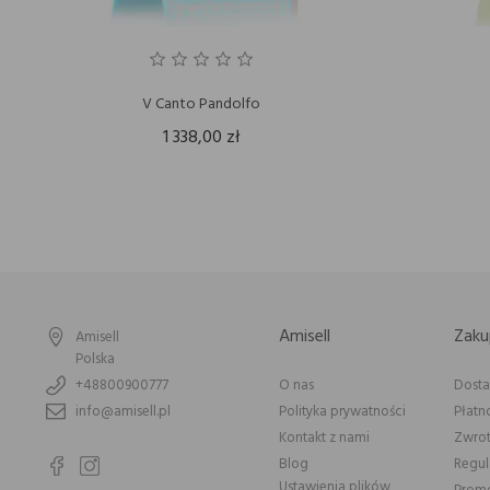
V Canto Pandolfo
1 338,00 zł
Amisell
Zaku
Amisell
Polska
+48800900777
O nas
Dost
info@amisell.pl
Polityka prywatności
Płatn
Kontakt z nami
Zwrot
Blog
Regu
Ustawienia plików