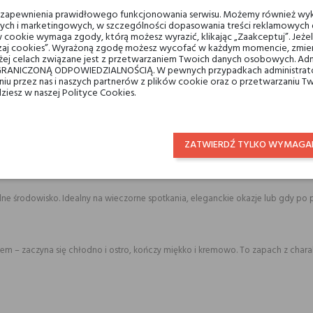
u zapewnienia prawidłowego funkcjonowania serwisu. Możemy również wyk
ych i marketingowych, w szczególności dopasowania treści reklamowych d
 cookie wymaga zgody, którą możesz wyrazić, klikając „Zaakceptuj”. Jeż
ządzaj cookies”. Wyrażoną zgodę możesz wycofać w każdym momencie, zmien
tóre szukają wyrafinowanego zapachu na co dzień. Subtelna, a jednak zapadając
ej celach związane jest z przetwarzaniem Twoich danych osobowych. Ad
RANICZONĄ ODPOWIEDZIALNOŚCIĄ. W pewnych przypadkach administrator
taniu przez nas i naszych partnerów z plików cookie oraz o przetwarzaniu
dziesz w naszej Polityce Cookies.
, przypraw i kwiatów, skóry i aksamitnych niuansów. Zapach, który zachwyca sw
ZATWIERDŹ TYLKO WYMAGA
ralne środowisko. Idealny na wieczorne spotkania, eleganckie okazje lub gdy po 
tem – zaczyna się chłodno i ostro, kończy miękko i kremowo. To zapach z char