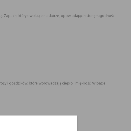
. Zapach, który ewoluuje na skórze, opowiadając historię łagodności
 róży i goździków, które wprowadzają ciepło i miękkość. W bazie