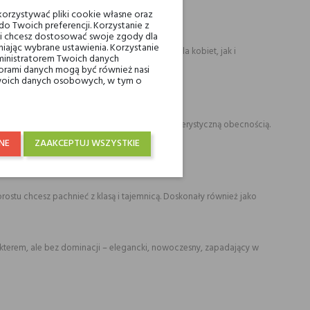
orzystywać pliki cookie własne oraz
o Twoich preferencji. Korzystanie z
eli chcesz dostosować swoje zgody dla
iając wybrane ustawienia. Korzystanie
a w pamięć, świetnie sprawdzi się zarówno dla kobiet, jak i
ministratorem Twoich danych
ami danych mogą być również nasi
 Twoich danych osobowych, w tym o
oim wyważeniem i delikatną, a zarazem charakterystyczną obecnością.
NE
ZAAKCEPTUJ WSZYSTKIE
prostu chcesz pachnieć z klasą i tajemnicą. Doskonały również jako
akterem, ale bez dominacji – elegancki, nowoczesny, zapadający w