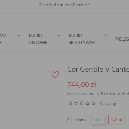
Odkryj świat wyjątkowych zapachów
UMY
MARKI
MARKI
keyboard_arrow_down
keyboard_arrow_down
keyboard_arrow_down
PIELĘ
E
NISZOWE
SELEKTYWNE
Cor Gentile V Cant
744,00 zł
Najniższa cena z 30 dni przed o
0 recenzji
1,2 ml
100 ml
Pojemność: