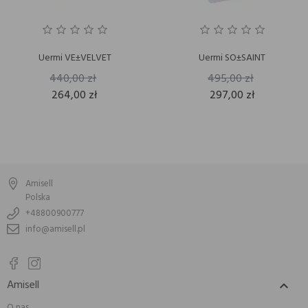
Uermi VE±VELVET
Uermi SO±SAINT
440,00 zł
495,00 zł
264,00 zł
297,00 zł
Amisell
Polska
+48800900777
info@amisell.pl
Amisell

O nas