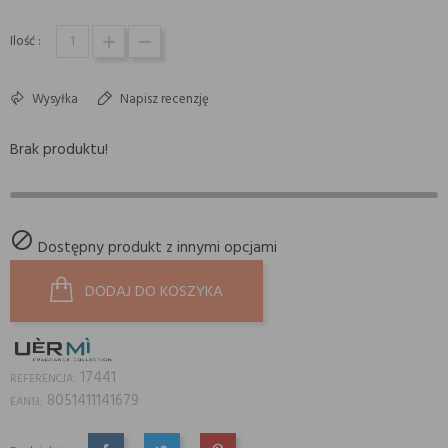
Ilość :
Wysyłka
Napisz recenzję
Brak produktu!

Dostępny produkt z innymi opcjami
DODAJ DO KOSZYKA
17441
REFERENCJA:
8051411141679
EAN13: