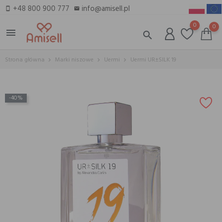
+48 800 900 777
info@amisell.pl
smartphone
email
0
0
menu
search
Strona główna
Marki niszowe
Uermi
Uermi UR±SILK 19
-40%