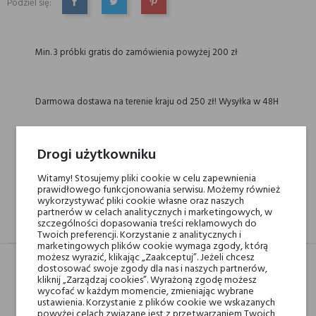
Podziel się:
UDOSTĘPNIJ
TWEETUJ
PINTEREST
Min. 3 próbki gratis do zamówienia powyżej 200 zł
Darmowa dostawa na terenie kraju od 250 zł! Wysyłka w 48H
14 dni na zwrot
Drogi użytkowniku
Witamy! Stosujemy pliki cookie w celu zapewnienia
prawidłowego funkcjonowania serwisu. Możemy również
wykorzystywać pliki cookie własne oraz naszych
partnerów w celach analitycznych i marketingowych, w
szczególności dopasowania treści reklamowych do
OPIS
GPSR
RECENZJE(0)
Twoich preferencji. Korzystanie z analitycznych i
marketingowych plików cookie wymaga zgody, którą
możesz wyrazić, klikając „Zaakceptuj”. Jeżeli chcesz
dostosować swoje zgody dla nas i naszych partnerów,
kliknij „Zarządzaj cookies”. Wyrażoną zgodę możesz
wycofać w każdym momencie, zmieniając wybrane
Marki Niszowe
Uermi
ustawienia. Korzystanie z plików cookie we wskazanych
powyżej celach związane jest z przetwarzaniem Twoich