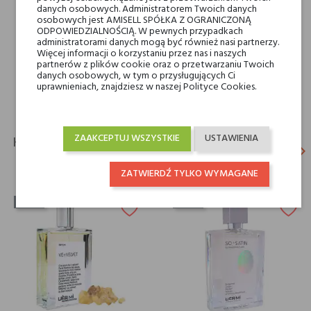
danych osobowych. Administratorem Twoich danych
Rodzaj
wody perfumowane
osobowych jest AMISELL SPÓŁKA Z OGRANICZONĄ
ODPOWIEDZIALNOŚCIĄ. W pewnych przypadkach
administratorami danych mogą być również nasi partnerzy.
Dla kogo
dla niego
Więcej informacji o korzystaniu przez nas i naszych
partnerów z plików cookie oraz o przetwarzaniu Twoich
dla niej
danych osobowych, w tym o przysługujących Ci
uprawnieniach, znajdziesz w naszej Polityce Cookies.
ZAAKCEPTUJ WSZYSTKIE
USTAWIENIA
KLIENCI, KTÓRZY KUPILI TEN PRODUKT, KUPILI
keyboard_arrow_left
keyboard_arrow_right
TAKŻE:
Poprz
N
ZATWIERDŹ TYLKO WYMAGANE
-40%
-40%