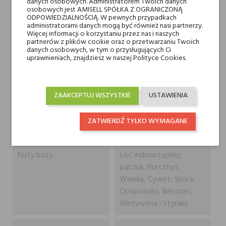
danych osobowych. Administratorem Twoich danych
osobowych jest AMISELL SPÓŁKA Z OGRANICZONĄ
ODPOWIEDZIALNOŚCIĄ. W pewnych przypadkach
administratorami danych mogą być również nasi partnerzy.
Nuty głowy
Fiołek, Różowy pieprz,
Więcej informacji o korzystaniu przez nas i naszych
Kminek, Bergamotka i
partnerów z plików cookie oraz o przetwarzaniu Twoich
danych osobowych, w tym o przysługujących Ci
Werbena
uprawnieniach, znajdziesz w naszej Polityce Cookies.
Nuty serca
Toskański irys, Róża
bułgarska, Czarny pieprz,
ZAAKCEPTUJ WSZYSTKIE
USTAWIENIA
Gałka muszkatołowa,
Geranium i Szałwia
ZATWIERDŹ TYLKO WYMAGANE
muszkatołowa
Nuty bazy
Liść indonezyjskiej
paczuli, Bursztyn,
Wanilia, Cywet, Skóra,
Opoponaks, Benzoes,
Wetyweria i Styraks