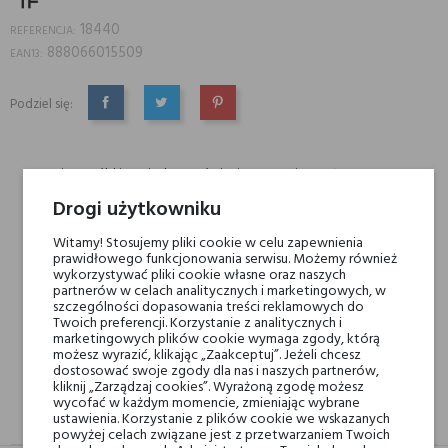
18440
REFERENCJA:
888066015509
EAN13:
Podziel się:
UDOSTĘPNIJ
TWEETUJ
PINTEREST
Min. 3 próbki gratis do zamówienia powyżej 200 zł
Drogi użytkowniku
Witamy! Stosujemy pliki cookie w celu zapewnienia
Darmowa dostawa na terenie kraju od 250 zł! Wysyłka w 48H
prawidłowego funkcjonowania serwisu. Możemy również
wykorzystywać pliki cookie własne oraz naszych
partnerów w celach analitycznych i marketingowych, w
szczególności dopasowania treści reklamowych do
14 dni na zwrot
Twoich preferencji. Korzystanie z analitycznych i
marketingowych plików cookie wymaga zgody, którą
możesz wyrazić, klikając „Zaakceptuj”. Jeżeli chcesz
dostosować swoje zgody dla nas i naszych partnerów,
kliknij „Zarządzaj cookies”. Wyrażoną zgodę możesz
wycofać w każdym momencie, zmieniając wybrane
OPIS
GPSR
RECENZJE(0)
ustawienia. Korzystanie z plików cookie we wskazanych
powyżej celach związane jest z przetwarzaniem Twoich