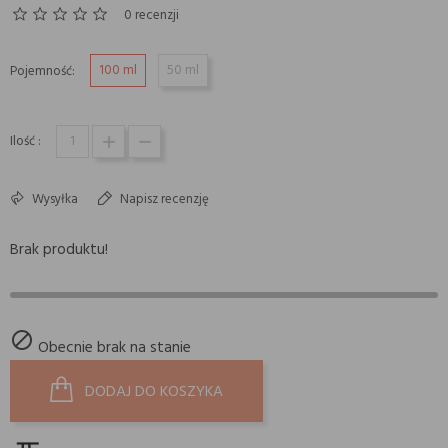
0 recenzji
100 ml
50 ml
Pojemność:
Ilość :
Wysyłka
Napisz recenzję
Brak produktu!

Obecnie brak na stanie
DODAJ DO KOSZYKA