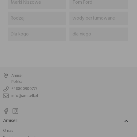
Marki Niszowe
Tom Ford
Rodzaj
wody perfumowane
Dla kogo
dla niego
Amisell
Polska
+48800900777
info@amisell.pl
Amisell

O nas