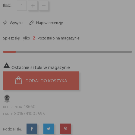
Ilość :
Wysyłka
Napisz recenzję
2
Spiesz się! Tylko
Pozostało na magazynie!

Ostatnie sztuki w magazynie
DODAJ DO KOSZYKA
18660
REFERENCJA:
8016741002595
EAN13:
Podziel się:
UDOSTĘPNIJ
TWEETUJ
PINTEREST