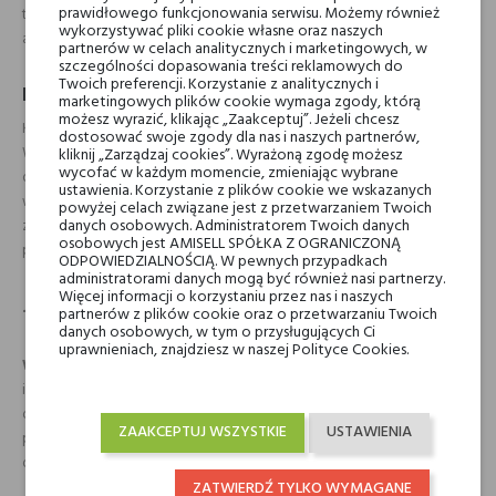
prawidłowego funkcjonowania serwisu. Możemy również
tłem. Świetnie sprawdzi się u miłośników intensywnych, ale eleganckich
wykorzystywać pliki cookie własne oraz naszych
aromatów, które wyróżniają się i zapadają w pamięć.
partnerów w celach analitycznych i marketingowych, w
szczególności dopasowania treści reklamowych do
Twoich preferencji. Korzystanie z analitycznych i
Ekstrakt perfum Tiziana Terenzi Wirtanen
marketingowych plików cookie wymaga zgody, którą
możesz wyrazić, klikając „Zaakceptuj”. Jeżeli chcesz
Kompozycja
Wirtanen
została zainspirowana niezwykłością komety
dostosować swoje zgody dla nas i naszych partnerów,
Wirtanen – symbolu tajemniczości i kosmicznej podróży. Perfumy te
kliknij „Zarządzaj cookies”. Wyrażoną zgodę możesz
wycofać w każdym momencie, zmieniając wybrane
oferują wielowymiarowe doświadczenie: od orzeźwienia i świetlistości
ustawienia. Korzystanie z plików cookie we wskazanych
w otwarciu, przez ciepło i przyprawową intensywność w sercu, po
powyżej celach związane jest z przetwarzaniem Twoich
danych osobowych. Administratorem Twoich danych
zmysłowe zakończenie pełne słodyczy i balsamicznej głębi. To
osobowych jest AMISELL SPÓŁKA Z OGRANICZONĄ
perfumy, które rozwijają się z każdą chwilą noszenia.
ODPOWIEDZIALNOŚCIĄ. W pewnych przypadkach
administratorami danych mogą być również nasi partnerzy.
Więcej informacji o korzystaniu przez nas i naszych
Jak używać Tiziana Terenzi Wirtanen?
partnerów z plików cookie oraz o przetwarzaniu Twoich
danych osobowych, w tym o przysługujących Ci
uprawnieniach, znajdziesz w naszej Polityce Cookies.
Wirtanen
najlepiej sprawdzi się wieczorami i w chłodniejsze dni. Jest
idealny na formalne wyjścia, romantyczne kolacje czy wyjątkowe
okazje, gdzie chcesz zaprezentować się z klasą. Jego trwałość i
ZAAKCEPTUJ WSZYSTKIE
USTAWIENIA
projekcja sprawiają, że wystarczy niewielka ilość, by cieszyć się jego
obecnością przez cały dzień lub noc.
ZATWIERDŹ TYLKO WYMAGANE