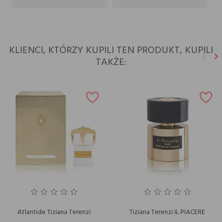
KLIENCI, KTÓRZY KUPILI TEN PRODUKT, KUPILI
keyboard_arrow_left
keyboard_arrow_right
TAKŻE:
Poprz
N
Atlantide Tiziana Terenzi
Tiziana Terenzi IL PIACERE