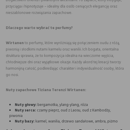
bogactwem orientu i pikantnymi akcentami. To zapach, który intryguje,
przyciąga i hipnotyzuje – idealny dla osób ceniących elegancję oraz
nieszablonowe rozwiązania zapachowe.
Dlaczego warto wybrać te perfumy?
Wirtanen
to perfumy, które wyróżniają się połączeniem oudu z różą,
piwonią i słodkimi nutami karmelu oraz wanilii. Ich bogata, orientalna
struktura sprawia, że to kompozycja idealna na wieczorne wyjścia,
chłodniejsze dni oraz wyjątkowe okazje. Każdy akord tej kreacji tworzy
harmonijną całość, podkreślając charakter i indywidualność osoby, która
go nosi.
Nuty zapachowe Tiziana Terenzi Wirtanen:
Nuty głowy:
bergamotka, ylang-ylang, róża
Nuty serca:
czarny pieprz, oud z Laosu, oud z Kambodży,
piwonia
Nuty bazy:
karmel, wanilia, drzewo sandałowe, ambra, piżmo