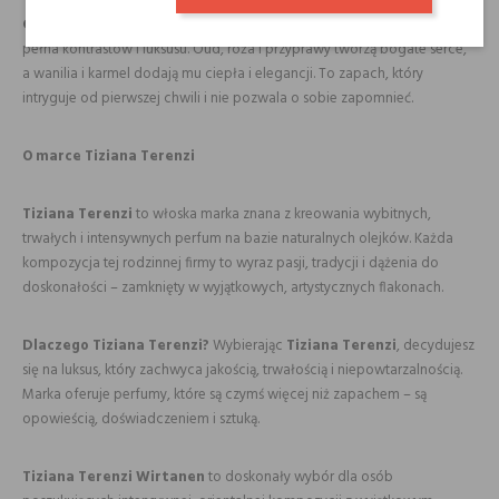
Co wyróżnia te perfumy?
Wirtanen
to kompozycja wyważona,
pełna kontrastów i luksusu. Oud, róża i przyprawy tworzą bogate serce,
a wanilia i karmel dodają mu ciepła i elegancji. To zapach, który
intryguje od pierwszej chwili i nie pozwala o sobie zapomnieć.
O marce Tiziana Terenzi
Tiziana Terenzi
to włoska marka znana z kreowania wybitnych,
trwałych i intensywnych perfum na bazie naturalnych olejków. Każda
kompozycja tej rodzinnej firmy to wyraz pasji, tradycji i dążenia do
doskonałości – zamknięty w wyjątkowych, artystycznych flakonach.
Dlaczego Tiziana Terenzi?
Wybierając
Tiziana Terenzi
, decydujesz
się na luksus, który zachwyca jakością, trwałością i niepowtarzalnością.
Marka oferuje perfumy, które są czymś więcej niż zapachem – są
opowieścią, doświadczeniem i sztuką.
Tiziana Terenzi Wirtanen
to doskonały wybór dla osób