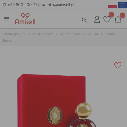
+48 800 900 777
info@amisell.pl
smartphone
email
0
0
menu
search
Strona główna
Marki niszowe
Tiziana Terenzi
WIRTANEN Tiziana
Terenzi