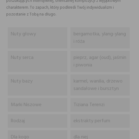
poszukujących intensywnej, orientalnej kompozycji z wyjątkowym
charakterem. To zapach, który podkreśli Twój indywidualizm i
pozostanie z Tobą na długo.
Nuty głowy
bergamotka, ylang-ylang
i róża
Nuty serca
pieprz, agar (oud), jaśmin
i piwonia
Nuty bazy
karmel, wanilia, drzewo
sandałowe i bursztyn
Marki Niszowe
Tiziana Terenzi
Rodzaj
ekstrakty perfum
Dla kogo
dla niej