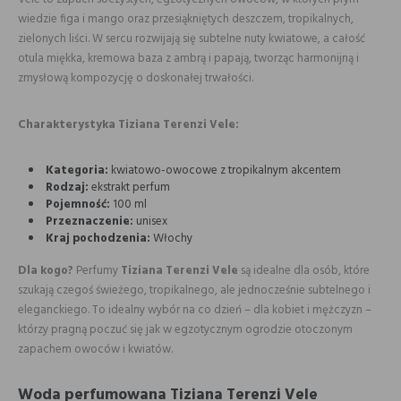
wiedzie figa i mango oraz przesiąkniętych deszczem, tropikalnych,
zielonych liści. W sercu rozwijają się subtelne nuty kwiatowe, a całość
otula miękka, kremowa baza z ambrą i papają, tworząc harmonijną i
zmysłową kompozycję o doskonałej trwałości.
Charakterystyka Tiziana Terenzi Vele:
Kategoria:
kwiatowo-owocowe z tropikalnym akcentem
Rodzaj:
ekstrakt perfum
Pojemność:
100 ml
Przeznaczenie:
unisex
Kraj pochodzenia:
Włochy
Dla kogo?
Perfumy
Tiziana Terenzi Vele
są idealne dla osób, które
szukają czegoś świeżego, tropikalnego, ale jednocześnie subtelnego i
eleganckiego. To idealny wybór na co dzień – dla kobiet i mężczyzn –
którzy pragną poczuć się jak w egzotycznym ogrodzie otoczonym
zapachem owoców i kwiatów.
Woda perfumowana Tiziana Terenzi Vele