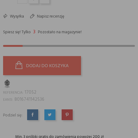
Wysyłka
Napisz recenzję
3
Spiesz się! Tylko
Pozostało na magazynie!
DODAJ DO KOSZYKA
17052
REFERENCJA:
8016741142536
EAN13:
Podziel się:
UDOSTĘPNIJ
TWEETUJ
PINTEREST
Min. 3 próbki gratis do zamówienia powyżej 200 zł