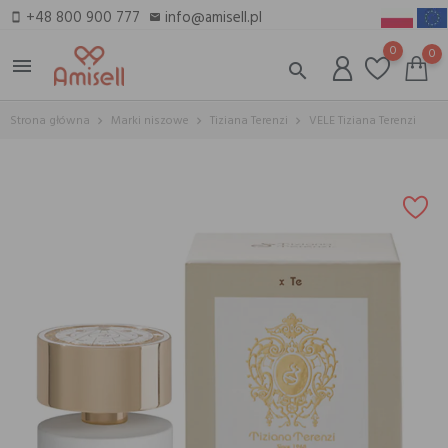
+48 800 900 777
info@amisell.pl
smartphone
email
0
0
menu
search
Strona główna
Marki niszowe
Tiziana Terenzi
VELE Tiziana Terenzi