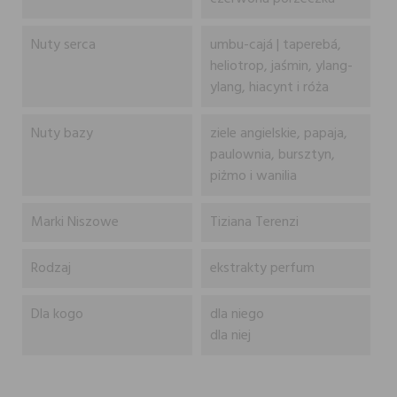
Nuty serca
umbu-cajá | taperebá,
heliotrop, jaśmin, ylang-
ylang, hiacynt i róża
Nuty bazy
ziele angielskie, papaja,
paulownia, bursztyn,
piżmo i wanilia
Marki Niszowe
Tiziana Terenzi
Rodzaj
ekstrakty perfum
Dla kogo
dla niego
dla niej