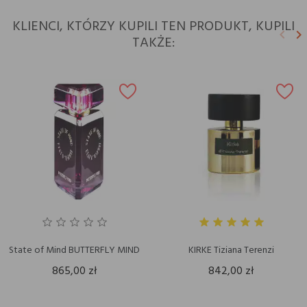
KLIENCI, KTÓRZY KUPILI TEN PRODUKT, KUPILI
keyboard_arrow_left
keyboard_arrow_right
TAKŻE:
Poprz
N
State of Mind BUTTERFLY MIND
KIRKE Tiziana Terenzi
865,00 zł
842,00 zł