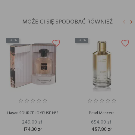
MOŻE CI SIĘ SPODOBAĆ RÓWNIEŻ
keyboard_arrow_left
keyboard_arrow_right
Poprz
N
-30%
-30%
Hayari SOURCE JOYEUSE N°3
Pearl Mancera
249,00 zł
654,00 zł
174,30 zł
457,80 zł