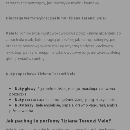
zarazem energetyzujący, jak i niezwykle miękki i kremowy.
Dlaczego warto wybrać perfumy Tiziana Terenzi Vele?
Vele
to kompozycja kwiatowo-owocowa z tropikalnym akcentem. To
zapach dla osób, które pragną poczuć się jak na tropikalnej wyspie,
otoczone owocową świeżością i egzotyczną słodyczą. Zachwyca
lekkością i pełnią, oferując nie tylko owocowe tony, ale także subtelną
głębię kwiatów i ambry.
Nuty zapachowe Tiziana Terenzi Vele:
Nuty głowy:
figa, zielone liście, mango, marakuja, czerwona
porzeczka
Nuty serca:
caja, heliotrop, jaśmin, ylang-ylang, hiacynt, róża
Nuty bazy:
ziele angielskie, papaja, drewno Pau-Brasil, ambra,
piżmo, wanilia
Jak pachną te perfumy Tiziana Terenzi Vele?
Vele to zapach soczystych, egzotycznych owoców, w których prym