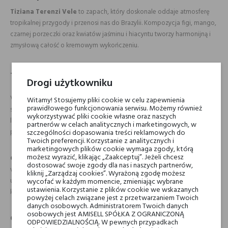
Tiziana Terenzi Vele
to zapach, który doskonale oddaje atmosferę
tropikalnej przygody i przenosi nas do Brazylii. Kompozycja figi, mango,
czarnej porzeczki oraz kwiatów jaśminu i hiacyntu tworzy harmonijną i
zmysłową całość o kremowym wykończeniu.
Jak używać Tiziana Terenzi Vele?
Drogi użytkowniku
Vele to zapach idealny na co dzień – zarówno do pracy, jak i na
Witamy! Stosujemy pliki cookie w celu zapewnienia
prawidłowego funkcjonowania serwisu. Możemy również
spotkania towarzyskie. Szczególnie polecany na wiosnę i lato. Dzięki
wykorzystywać pliki cookie własne oraz naszych
lekkiej, kremowej strukturze można go nosić przez cały dzień bez ryzyka
partnerów w celach analitycznych i marketingowych, w
przytłoczenia.
szczególności dopasowania treści reklamowych do
Twoich preferencji. Korzystanie z analitycznych i
marketingowych plików cookie wymaga zgody, którą
możesz wyrazić, klikając „Zaakceptuj”. Jeżeli chcesz
Co wyróżnia te perfumy?
Tiziana Terenzi Vele
wyróżnia się
dostosować swoje zgody dla nas i naszych partnerów,
wyjątkową tropikalną świeżością oraz aksamitną, kremową strukturą. To
kliknij „Zarządzaj cookies”. Wyrażoną zgodę możesz
unisexowa kompozycja, która oferuje wyjątkowe doznania zarówno
wycofać w każdym momencie, zmieniając wybrane
ustawienia. Korzystanie z plików cookie we wskazanych
kobietom, jak i mężczyznom.
powyżej celach związane jest z przetwarzaniem Twoich
danych osobowych. Administratorem Twoich danych
osobowych jest AMISELL SPÓŁKA Z OGRANICZONĄ
O marce Tiziana Terenzi
ODPOWIEDZIALNOŚCIĄ. W pewnych przypadkach