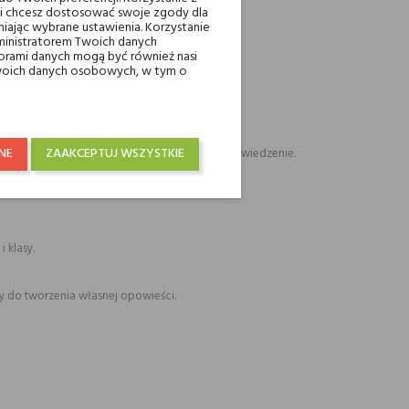
eli chcesz dostosować swoje zgody dla
iając wybrane ustawienia. Korzystanie
ministratorem Twoich danych
ami danych mogą być również nasi
 Twoich danych osobowych, w tym o
ają zapachu z charakterem i filmową głębią.
NE
ZAAKCEPTUJ WSZYSTKIE
 a jednocześnie pozostawia miejsce na niedopowiedzenie.
 klasy.
ny do tworzenia własnej opowieści.