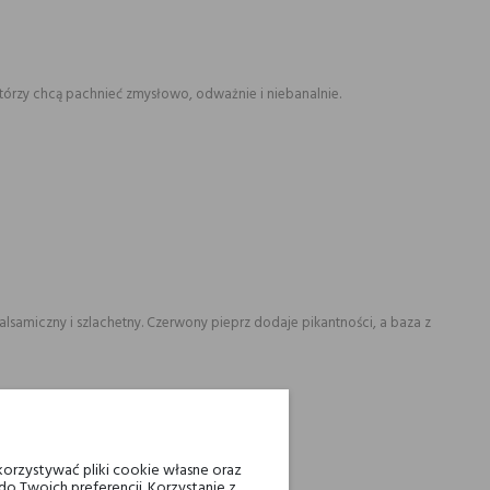
tórzy chcą pachnieć zmysłowo, odważnie i niebanalnie.
balsamiczny i szlachetny. Czerwony pieprz dodaje pikantności, a baza z
orzystywać pliki cookie własne oraz
o Twoich preferencji. Korzystanie z