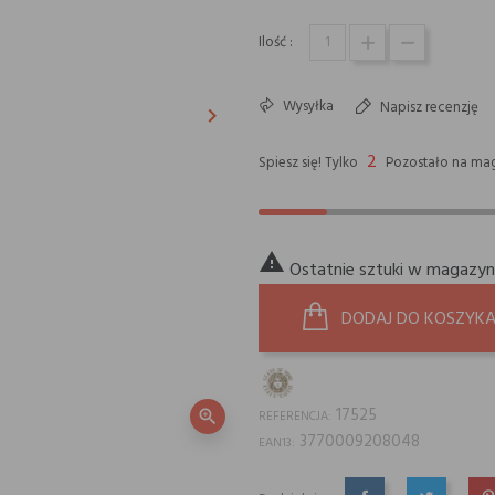
Ilość :
Wysyłka
Napisz recenzję
keyboard_arrow_right
Następny
2
Spiesz się! Tylko
Pozostało na mag

Ostatnie sztuki w magazyn
DODAJ DO KOSZYK
17525
zoom_in
REFERENCJA:
3770009208048
EAN13: