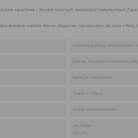
czenia zapachowe – dla osób twórczych, świadomych i autentycznych. Zapachy
dywidualistów i estetów. Mocne, eleganckie i hipnotyzujące. Jak scena z filmu, 
herbata oolong, mandarynka i z
jaśmin, kocanka i czerwony pie
lukrecja i labdanum
State of Mind
wody perfumowane
dla niego
dla niej