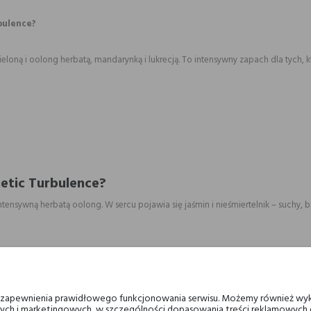
bulence?
ą i oolong herbatą, mandarynką i lukrecją. To intensywny zapach dla tych, k
etic Turbulence?
tensywną herbatą oolong. W sercu pojawia się jaśmin i nieśmiertelnik – suchy, 
zieloną
u zapewnienia prawidłowego funkcjonowania serwisu. Możemy również wyk
ych i marketingowych, w szczególności dopasowania treści reklamowych d