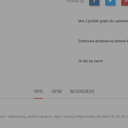
Podziel się:
UDOSTĘPNIJ
TWEETUJ
P
Min. 3 próbki gratis do zamów
Darmowa dostawa na terenie k
14 dni na zwrot
OPIS
GPSR
RECENZJE(0)
oir – intensywny, pełen napięcia, stylu i emocji. Inspirowany duchem lat 20. XX