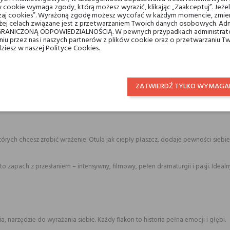
 cookie wymaga zgody, którą możesz wyrazić, klikając „Zaakceptuj”. Jeż
ządzaj cookies”. Wyrażoną zgodę możesz wycofać w każdym momencie, zmien
ej celach związane jest z przetwarzaniem Twoich danych osobowych. Ad
RANICZONĄ ODPOWIEDZIALNOŚCIĄ. W pewnych przypadkach administrator
taniu przez nas i naszych partnerów z plików cookie oraz o przetwarzaniu
sób, które nie boją się intensywności, kontrastów i emocji. Dla tych, którzy szuk
dziesz w naszej Polityce Cookies.
ic Turbulence
ZATWIERDŹ TYLKO WYMAGA
wieżością a słodyczą, herbatą a przyprawami. Zapach, który przyciąga uwagę,
ych chcesz zrobić wrażenie. Otula jak ciepły płaszcz, dodaje pewności siebie i
to zapach z przesłaniem – intensywny, filmowy, pełen dramaturgii i pasji. Ideal
ia, narzędzie do wyrażania siebie. Każdy flakon to historia pełna emocji i głębi.