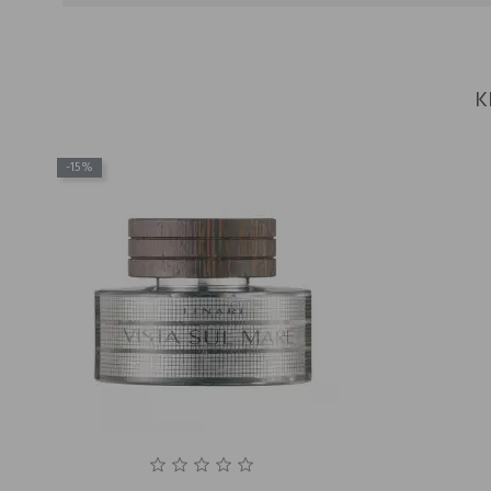
K
-15%