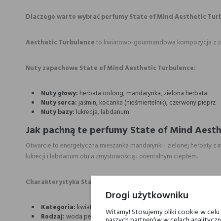
Dlaczego warto wybrać perfumy State of Mind Aesthetic Tur
Aesthetic Turbulence
to kwiatowo-gourmandowa kompozycja z zielon
Nuty zapachowe State of Mind Aesthetic Turbulence:
Nuty głowy:
herbata oolong, mandarynka, zielona herbata
Nuty serca:
jaśmin, kocanka (nieśmiertelnik), czerwony pieprz
Nuty bazy:
lukrecja, labdanum
Jak pachną te perfumy State of Mind Aesth
Otwarcie to energetyczna mieszanka mandarynki i zielonej herbaty z in
lukrecji i labdanum otula zmysłowością i orientalnym ciepłem.
Charakterystyka State of Mind Aesthetic Turbulence:
Drogi użytkowniku
Kategoria:
kwiatowo-owocowo-gourmand z herbatą oolong i 
Witamy! Stosujemy pliki cookie w cel
Rodzaj:
woda perfumowana
naszych partnerów w celach analityczn