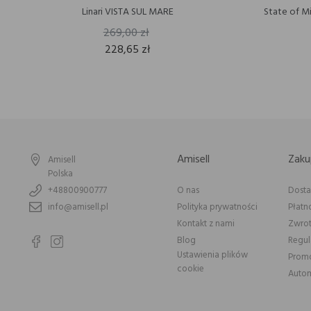
Linari VISTA SUL MARE
State of 
269,00 zł
228,65 zł
Amisell
Zaku
Amisell
Polska
+48800900777
O nas
Dost
info@amisell.pl
Polityka prywatności
Płatn
Kontakt z nami
Zwrot
Blog
Regu
Ustawienia plików
Prom
cookie
Autom