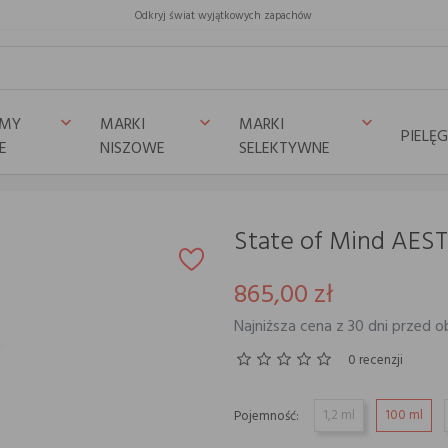
Odkryj świat wyjątkowych zapachów
UMY
MARKI
MARKI
keyboard_arrow_down
keyboard_arrow_down
keyboard_arrow_down
PIELĘ
E
NISZOWE
SELEKTYWNE
ETIC TURBULENCE
State of Mind AE
865,00 zł
Najniższa cena z 30 dni przed o
0 recenzji
1,2 ml
100 ml
Pojemność: