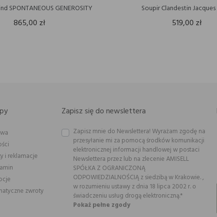
Mind SPONTANEOUS GENEROSITY
Soupir Clandestin Jacques
865,00 zł
519,00 zł
py
Zapisz się do newslettera
Zapisz mnie do Newslettera! Wyrażam zgodę na
awa
przesyłanie mi za pomocą środków komunikacji
ości
elektronicznej informacji handlowej w postaci
y i reklamacje
Newslettera przez lub na zlecenie AMISELL
lamin
SPÓŁKA Z OGRANICZONĄ
ODPOWIEDZIALNOŚCIĄ z siedzibą w Krakowie. ,
ocje
w rozumieniu ustawy z dnia 18 lipca 2002 r. o
atyczne zwroty
świadczeniu usług drogą elektroniczną.*
Pokaż pełne zgody