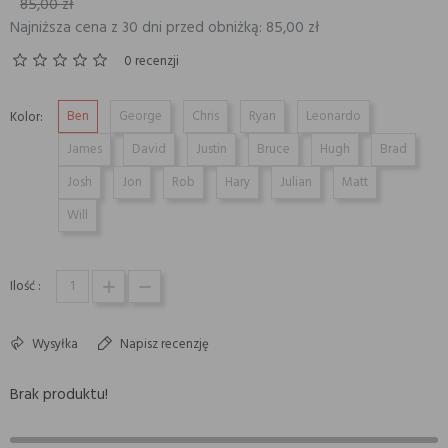
85,00 zł
Najniższa cena z 30 dni przed obniżką: 85,00 zł
0 recenzji
Ben
George
Chris
Ryan
Leonardo
Kolor:
James
David
Justin
Bruce
Hugh
Brad
Josh
Jon
Rob
Hary
Julian
Matt
Will
Ilość :
Wysyłka
Napisz recenzję
Brak produktu!