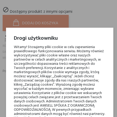

Dostępny produkt z innymi opcjami
DODAJ DO KOSZYKA
Drogi użytkowniku
18105
REFERENCJA:
Witamy! Stosujemy pliki cookie w celu zapewnienia
prawidłowego funkcjonowania serwisu. Możemy również
3593910206015
EAN13:
wykorzystywać pliki cookie własne oraz naszych
20601-1
MPN:
partnerów w celach analitycznych i marketingowych, w
szczególności dopasowania treści reklamowych do
Twoich preferencji. Korzystanie z analitycznych i
Podziel się:
marketingowych plików cookie wymaga zgody, którą
UDOSTĘPNIJ
TWEETUJ
PINTEREST
możesz wyrazić, klikając „Zaakceptuj”. Jeżeli chcesz
dostosować swoje zgody dla nas i naszych partnerów,
kliknij „Zarządzaj cookies”. Wyrażoną zgodę możesz
wycofać w każdym momencie, zmieniając wybrane
Min. 3 próbki gratis do zamówienia powyżej 200 zł
ustawienia. Korzystanie z plików cookie we wskazanych
powyżej celach związane jest z przetwarzaniem Twoich
danych osobowych. Administratorem Twoich danych
osobowych jest AMISELL SPÓŁKA Z OGRANICZONĄ
Darmowa dostawa na terenie kraju od 250 zł! Wysyłka w 48H
ODPOWIEDZIALNOŚCIĄ. W pewnych przypadkach
administratorami danych mogą być również nasi partnerzy.