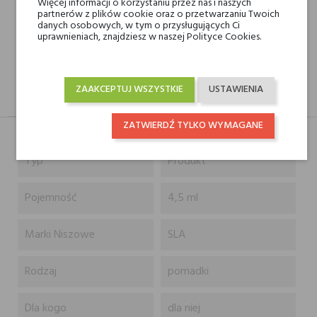
Więcej informacji o korzystaniu przez nas i naszych
partnerów z plików cookie oraz o przetwarzaniu Twoich
14 dni na zwrot
danych osobowych, w tym o przysługujących Ci
uprawnieniach, znajdziesz w naszej Polityce Cookies.
ZAAKCEPTUJ WSZYSTKIE
USTAWIENIA
OPIS
GPSR
RECENZJE(0)
ZATWIERDŹ TYLKO WYMAGANE
Typ
Produkt
Pojemność
4,5 ml
Marki Niszowe
SLA
Rodzaj
pomadki
Dla kogo
dla niej