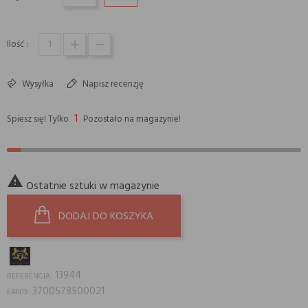
Ilość :
Wysyłka
Napisz recenzję
1
Spiesz się! Tylko
Pozostało na magazynie!

Ostatnie sztuki w magazynie
DODAJ DO KOSZYKA
13944
REFERENCJA:
3700578500021
EAN13: