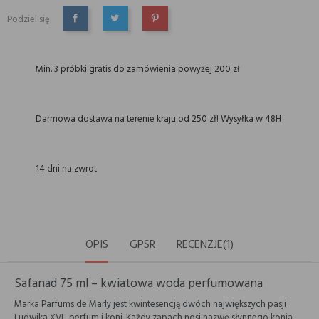
Podziel się:
UDOSTĘPNIJ
TWEETUJ
PINTEREST
Min. 3 próbki gratis do zamówienia powyżej 200 zł
Darmowa dostawa na terenie kraju od 250 zł! Wysyłka w 48H
14 dni na zwrot
OPIS
GPSR
RECENZJE(1)
Safanad 75 ml – kwiatowa woda perfumowana
Marka Parfums de Marly jest kwintesencją dwóch największych pasji
Ludwika XVI- perfum i koni. Każdy zapach nosi nazwę słynnego konia