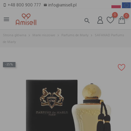
+48 800 900 777
info@amisell.pl
smartphone
email
0
0
menu
search
Strona główna
Marki niszowe
Parfums de Marly
SAFANAD Parfums
de Marly
-35%