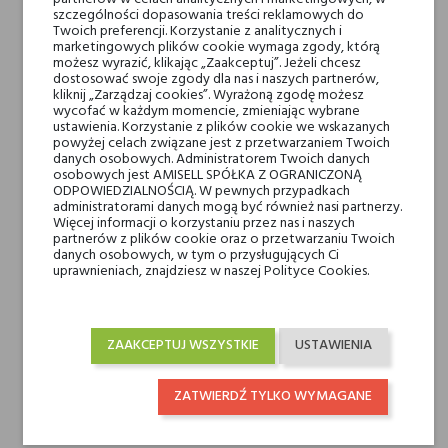
szczególności dopasowania treści reklamowych do
Twoich preferencji. Korzystanie z analitycznych i
marketingowych plików cookie wymaga zgody, którą
Nuty głowy
pomarańcza, gruszka
możesz wyrazić, klikając „Zaakceptuj”. Jeżeli chcesz
dostosować swoje zgody dla nas i naszych partnerów,
kliknij „Zarządzaj cookies”. Wyrażoną zgodę możesz
Nuty serca
kwiat pomarańczy,
wycofać w każdym momencie, zmieniając wybrane
ylang-ylang, irys
ustawienia. Korzystanie z plików cookie we wskazanych
powyżej celach związane jest z przetwarzaniem Twoich
danych osobowych. Administratorem Twoich danych
osobowych jest AMISELL SPÓŁKA Z OGRANICZONĄ
Nuty bazy
ambra, drzewo
ODPOWIEDZIALNOŚCIĄ. W pewnych przypadkach
sandałowe, wanilia
administratorami danych mogą być również nasi partnerzy.
Więcej informacji o korzystaniu przez nas i naszych
partnerów z plików cookie oraz o przetwarzaniu Twoich
Marki Niszowe
Parfums de Marly
danych osobowych, w tym o przysługujących Ci
uprawnieniach, znajdziesz w naszej Polityce Cookies.
Rodzaj
wody perfumowane
ZAAKCEPTUJ WSZYSTKIE
USTAWIENIA
Dla kogo
dla niej
ZATWIERDŹ TYLKO WYMAGANE