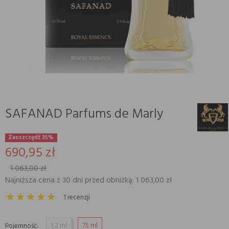
SAFANAD Parfums de Marly
Zaoszczędź 35%
690,95 zł
1 063,00 zł
Najniższa cena z 30 dni przed obniżką: 1 063,00 zł
1 recenzji
1,2 ml
75 ml
Pojemność: