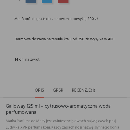
UDOSTĘPNIJ
TWEETUJ
PINTEREST
Min. 3 próbki gratis do zamówienia powyżej 200 zł
Darmowa dostawa na terenie kraju od 250 zł! Wysyłka w 48H
14 dni na zwrot
OPIS
GPSR
RECENZJE(1)
Galloway 125 ml – cytrusowo-aromatyczna woda
perfumowana
Marka Parfums de Marly jest kwintesencją dwóch największych pasji
Ludwika XVI- perfum i koni. Każdy zapach nosi nazwę słynnego konia