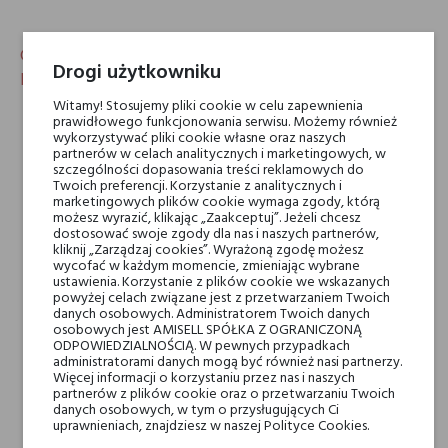
Charakterystyka cytrusowo-aromatycznej wody
Drogi użytkowniku
perfumowanej Parfums de Marly Galloway
Witamy! Stosujemy pliki cookie w celu zapewnienia
prawidłowego funkcjonowania serwisu. Możemy również
Oryginalny flakon w kolorze białego matu idealnie podkreśla klasę
wykorzystywać pliki cookie własne oraz naszych
i elegancję Galloway.
partnerów w celach analitycznych i marketingowych, w
Perfumy Galloway są rewelacyjne na co dzień. Świetnie komponują
szczególności dopasowania treści reklamowych do
się z elegancką koszulą.
Twoich preferencji. Korzystanie z analitycznych i
marketingowych plików cookie wymaga zgody, którą
Galloway Parfums de Marly to zapach dla gentlemana. Oprócz
możesz wyrazić, klikając „Zaakceptuj”. Jeżeli chcesz
hesperydów ma w sobie wyrazisty zapach świeżości przełamanej
dostosować swoje zgody dla nas i naszych partnerów,
akordami szarej ambry, co sprawia, że te cytrusowo-aromatyczne
kliknij „Zarządzaj cookies”. Wyrażoną zgodę możesz
perfumy są niezwykle magnetyczne.
wycofać w każdym momencie, zmieniając wybrane
Galloway występuje w dwóch pojemnościach: 125 i 75ml.
ustawienia. Korzystanie z plików cookie we wskazanych
powyżej celach związane jest z przetwarzaniem Twoich
Kompozycja jest wodą perfumowaną, co znacznie zwiększa jej
danych osobowych. Administratorem Twoich danych
trwałość.
osobowych jest AMISELL SPÓŁKA Z OGRANICZONĄ
ODPOWIEDZIALNOŚCIĄ. W pewnych przypadkach
administratorami danych mogą być również nasi partnerzy.
Nuty głowy
Więcej informacji o korzystaniu przez nas i naszych
pieprz, cytrusy
partnerów z plików cookie oraz o przetwarzaniu Twoich
danych osobowych, w tym o przysługujących Ci
uprawnieniach, znajdziesz w naszej Polityce Cookies.
Nuty serca
irys, kwiat pomarańczy