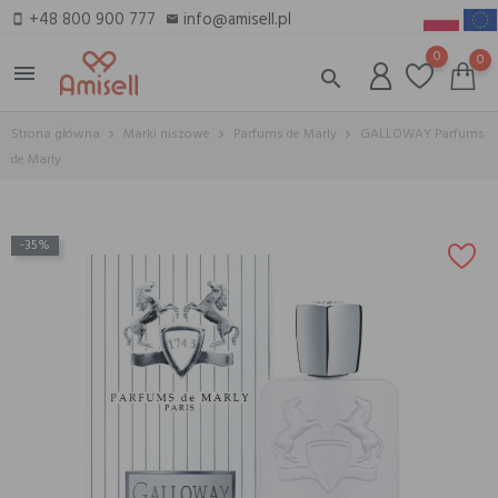
+48 800 900 777
info@amisell.pl
smartphone
email
0
0
menu
search
Strona główna
Marki niszowe
Parfums de Marly
GALLOWAY Parfums
de Marly
-35%