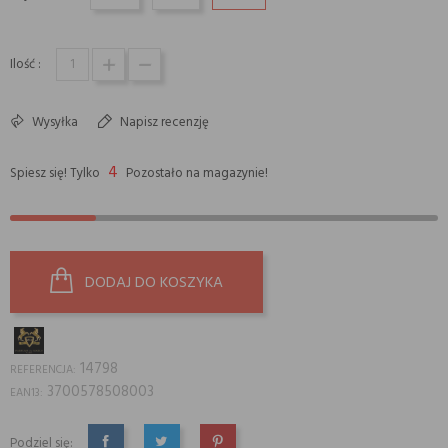
Ilość :
Wysyłka
Napisz recenzję
4
Spiesz się! Tylko
Pozostało na magazynie!
DODAJ DO KOSZYKA
14798
REFERENCJA:
3700578508003
EAN13:
Podziel się: