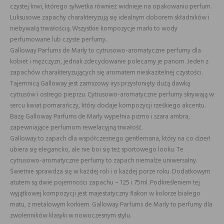
czystej krwi, którego sylwetka również widnieje na opakowaniu perfum.
Luksusowe zapachy charakteryzują się idealnym doborem składników i
niebywałą trwałością. Wszystkie kompozycje marki to wody
perfumowane lub czyste perfumy.
Galloway Parfums de Marly to cytrusowo-aromatyczne perfumy dla
kobiet i mężczyzn, jednak zdecydowanie polecamy je panom. Jeden z
zapachów charakteryzujących się aromatem nieskazitelnej czystości.
Tajemnicą Galloway jest zamszowy irys przysłonięty dużą dawką
cytrusów i ostrego pieprzu. Cytrusowo-aromatyczne perfumy skrywają w
sercu kwiat pomarańczy, który dodaje kompozycji rześkiego akcentu.
Bazę Galloway Parfums de Marly wypełnia piżmo i szara ambra,
zapewniające perfumom rewelacyjną trwałość.
Galloway to zapach dla współczesnego gentlemana, który na co dzień
ubiera się elegancko, ale nie boi się też sportowego looku. Te
cytrusowo-aromatyczne perfumy to zapach niemalże uniwersalny.
Świetnie sprawdza się w każdej roli i o każdej porze roku. Dodatkowym
atutem są dwie pojemności zapachu – 125 i 75ml. Podkreśleniem tej
wyjątkowej kompozycji jest majestatyczny flakon w kolorze białego
matu, z metalowym korkiem. Galloway Parfums de Marly to perfumy dla
zwolenników klasyki w nowoczesnym stylu.