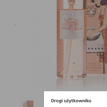
keyboard_arrow_left
Poprzedni
Drogi użytkowniku