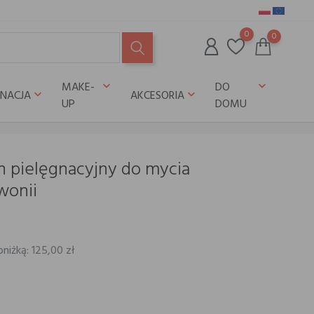
0
0
MAKE-
DO
keyboard_arrow_down
keyboard_arrow_down
GNACJA
AKCESORIA
keyboard_arrow_down
keyboard_arrow_down
UP
DOMU
 pielęgnacyjny do mycia
wonii
niżką: 125,00 zł