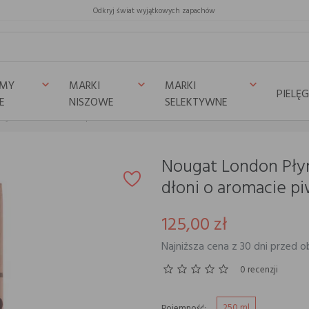
Odkryj świat wyjątkowych zapachów
UMY
MARKI
MARKI
keyboard_arrow_down
keyboard_arrow_down
keyboard_arrow_down
PIELĘ
E
NISZOWE
SELEKTYWNE
mycia dłoni o aromacie piwonii
Nougat London Płyn
dłoni o aromacie pi
125,00 zł
Najniższa cena z 30 dni przed ob
0 recenzji
250 ml
Pojemność: