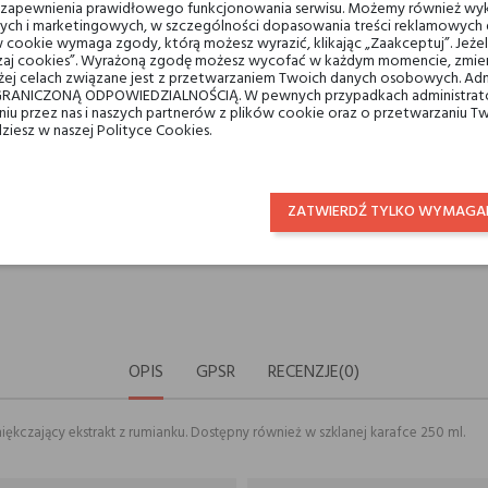
u zapewnienia prawidłowego funkcjonowania serwisu. Możemy również wyk
ych i marketingowych, w szczególności dopasowania treści reklamowych d
Podziel się:
UDOSTĘPNIJ
TWEETUJ
P
 cookie wymaga zgody, którą możesz wyrazić, klikając „Zaakceptuj”. Jeż
ządzaj cookies”. Wyrażoną zgodę możesz wycofać w każdym momencie, zmien
ej celach związane jest z przetwarzaniem Twoich danych osobowych. Ad
RANICZONĄ ODPOWIEDZIALNOŚCIĄ. W pewnych przypadkach administrator
Min. 3 próbki gratis do zamów
taniu przez nas i naszych partnerów z plików cookie oraz o przetwarzaniu
dziesz w naszej Polityce Cookies.
Darmowa dostawa na terenie k
ZATWIERDŹ TYLKO WYMAGA
14 dni na zwrot
OPIS
GPSR
RECENZJE(0)
iękczający ekstrakt z rumianku. Dostępny również w szklanej karafce 250 ml.