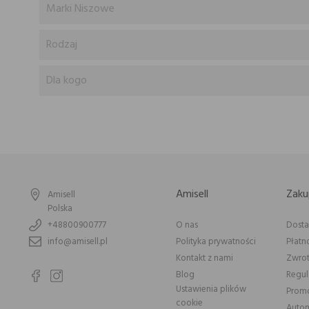
Marki Niszowe
Rodzaj
Dla kogo
Amisell
Zaku
Amisell
Polska
+48800900777
O nas
Dost
info@amisell.pl
Polityka prywatności
Płatn
Kontakt z nami
Zwrot
Blog
Regu
Ustawienia plików
Prom
cookie
Autom