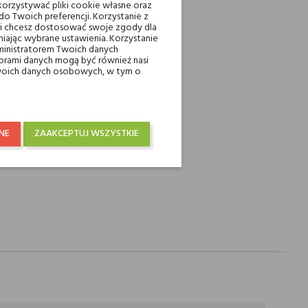
orzystywać pliki cookie własne oraz
o Twoich preferencji. Korzystanie z
INTEREST
eli chcesz dostosować swoje zgody dla
iając wybrane ustawienia. Korzystanie
ministratorem Twoich danych
ami danych mogą być również nasi
ienia powyżej 200 zł
 Twoich danych osobowych, w tym o
raju od 250 zł! Wysyłka w 48H
NE
ZAAKCEPTUJ WSZYSTKIE