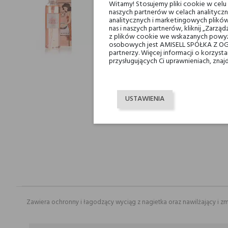
Witamy! Stosujemy pliki cookie w cel
naszych partnerów w celach analityczn
analitycznych i marketingowych plików
nas i naszych partnerów, kliknij „Zar
z plików cookie we wskazanych powyż
osobowych jest AMISELL SPÓŁKA Z OG
partnerzy. Więcej informacji o korzys
przysługujących Ci uprawnieniach, znaj
USTAWIENIA
Zawiera ochronny i łagodzący wyciąg z nagietka oraz nawilżający i zm