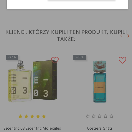
dla niej
KLIENCI, KTÓRZY KUPILI TEN PRODUKT, KUPILI
keyboard_arrow_left
keyboard_arrow_right
TAKŻE:
Poprz
N
-27%
-25%
Escentric 03 Escentric Molecules
Costiera Gritti