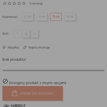
0 recenzji
1,2 ml
13 ml
75 ml
15 ml
Pojemność:
Ilość :
Wysyłka
Napisz recenzję
Brak produktu!

Dostępny produkt z innymi opcjami
DODAJ DO KOSZYKA