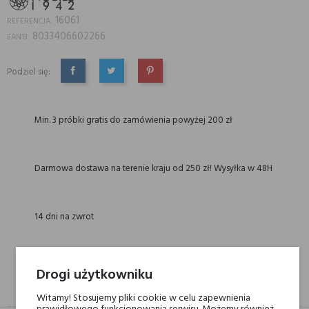
16061
REFERENCJA:
8033406602266
EAN13:
Podziel się:
UDOSTĘPNIJ
TWEETUJ
PINTEREST
Min. 3 próbki gratis do zamówienia powyżej 200 zł
Darmowa dostawa na terenie kraju od 250 zł! Wysyłka w 48H
14 dni na zwrot
Drogi użytkowniku
OPIS
GPSR
RECENZJE(0)
Witamy! Stosujemy pliki cookie w celu zapewnienia