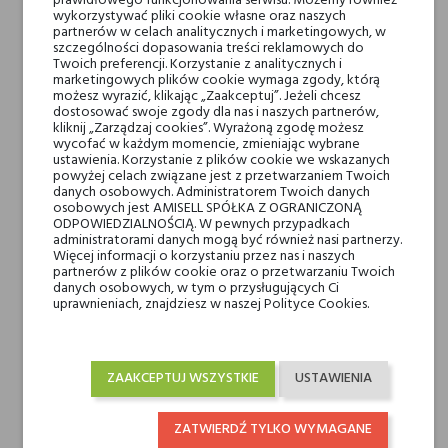
prawidłowego funkcjonowania serwisu. Możemy również
wykorzystywać pliki cookie własne oraz naszych
partnerów w celach analitycznych i marketingowych, w
szczególności dopasowania treści reklamowych do
Twoich preferencji. Korzystanie z analitycznych i
Nuty głowy
grejpfrut, bergamotka i
marketingowych plików cookie wymaga zgody, którą
lawenda
możesz wyrazić, klikając „Zaakceptuj”. Jeżeli chcesz
dostosować swoje zgody dla nas i naszych partnerów,
kliknij „Zarządzaj cookies”. Wyrażoną zgodę możesz
Nuty serca
ylang-ylang, róża, kwiat
wycofać w każdym momencie, zmieniając wybrane
ustawienia. Korzystanie z plików cookie we wskazanych
pomarańczy, neroli i
powyżej celach związane jest z przetwarzaniem Twoich
petitgrain
danych osobowych. Administratorem Twoich danych
osobowych jest AMISELL SPÓŁKA Z OGRANICZONĄ
ODPOWIEDZIALNOŚCIĄ. W pewnych przypadkach
administratorami danych mogą być również nasi partnerzy.
Nuty bazy
cedr, wanilia i piżmo
Więcej informacji o korzystaniu przez nas i naszych
partnerów z plików cookie oraz o przetwarzaniu Twoich
danych osobowych, w tym o przysługujących Ci
Marki Niszowe
Fragranza suprema
uprawnieniach, znajdziesz w naszej Polityce Cookies.
Nobile 1942
Rodzaj
wody perfumowane
ZAAKCEPTUJ WSZYSTKIE
USTAWIENIA
Dla kogo
dla niego
ZATWIERDŹ TYLKO WYMAGANE