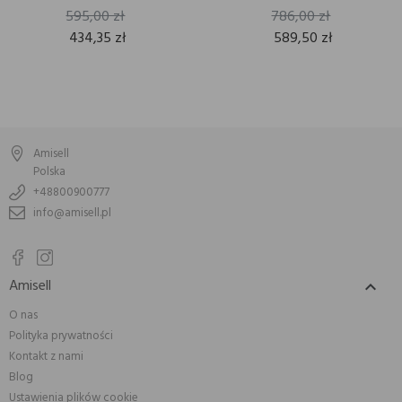
595,00 zł
786,00 zł
434,35 zł
589,50 zł
Amisell
Polska
+48800900777
info@amisell.pl
Amisell

O nas
Polityka prywatności
Kontakt z nami
Blog
Ustawienia plików cookie