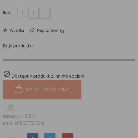
Ilość :
Wysyłka
Napisz recenzję
Brak produktu!

Dostępny produkt z innymi opcjami
DODAJ DO KOSZYKA
18513
REFERENCJA:
8051277330286
EAN13: