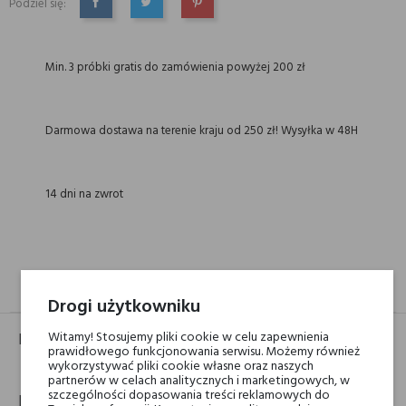
Podziel się:
UDOSTĘPNIJ
TWEETUJ
PINTEREST
Min. 3 próbki gratis do zamówienia powyżej 200 zł
Darmowa dostawa na terenie kraju od 250 zł! Wysyłka w 48H
14 dni na zwrot
GPSR
RECENZJE(0)
Drogi użytkowniku
Witamy! Stosujemy pliki cookie w celu zapewnienia
Identyfikator
prawidłowego funkcjonowania serwisu. Możemy również
wykorzystywać pliki cookie własne oraz naszych
Ean:
8051277330286
partnerów w celach analitycznych i marketingowych, w
szczególności dopasowania treści reklamowych do
Dane kontaktowe: