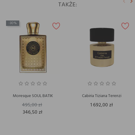
keyboard_arrow_left
keyboard_arrow_right
TAKŻE:
Poprz
N
-30%
Moresque SOUL BATIK
Cabiria Tiziana Terenzi
495,00 zł
1 692,00 zł
346,50 zł