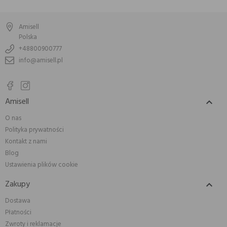
Amisell
Polska
+48800900777
info@amisell.pl
Amisell

O nas
Polityka prywatności
Kontakt z nami
Blog
Ustawienia plików cookie
Zakupy

Dostawa
Płatności
Zwroty i reklamacje