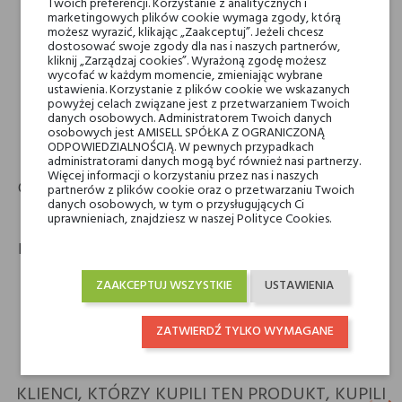
Twoich preferencji. Korzystanie z analitycznych i
marketingowych plików cookie wymaga zgody, którą
możesz wyrazić, klikając „Zaakceptuj”. Jeżeli chcesz
Moresque
dostosować swoje zgody dla nas i naszych partnerów,
kliknij „Zarządzaj cookies”. Wyrażoną zgodę możesz
Moresque
wycofać w każdym momencie, zmieniając wybrane
HIC BEAUTY S.r.l
ustawienia. Korzystanie z plików cookie we wskazanych
powyżej celach związane jest z przetwarzaniem Twoich
Via Privata Cadore 10
danych osobowych. Administratorem Twoich danych
20098 San Giuliano Milanese (MI)
osobowych jest AMISELL SPÓŁKA Z OGRANICZONĄ
email
ODPOWIEDZIALNOŚCIĄ. W pewnych przypadkach
customer@moresqueparfumshop.com
administratorami danych mogą być również nasi partnerzy.
Więcej informacji o korzystaniu przez nas i naszych
Gwarancja
partnerów z plików cookie oraz o przetwarzaniu Twoich
danych osobowych, w tym o przysługujących Ci
12m
uprawnieniach, znajdziesz w naszej Polityce Cookies.
Dodatkowe linki:
keyboard_arrow_right
Polityka zwrotów
ZAAKCEPTUJ WSZYSTKIE
USTAWIENIA
keyboard_arrow_right
Warunki dostawy:
ZATWIERDŹ TYLKO WYMAGANE
KLIENCI, KTÓRZY KUPILI TEN PRODUKT, KUPILI