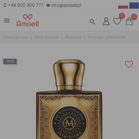
+48 800 900 777
info@amisell.pl
smartphone
email
0
0
menu
search
Strona główna
Marki niszowe
Moresque
Moresque JASMINISHA
-30%