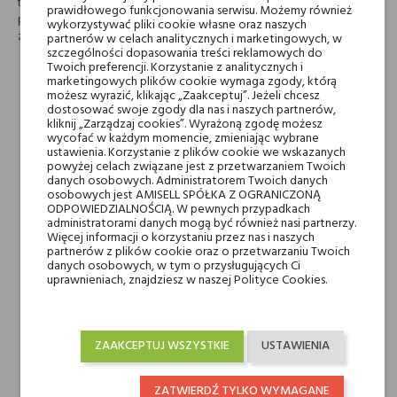
tajemnic Orientu. Magnetyczny aromat tuberozy unosi się w powietrzu ,
prawidłowego funkcjonowania serwisu. Możemy również
pozostawiając po sobie ślad tajemnicy i zmysłowości, który trudno
wykorzystywać pliki cookie własne oraz naszych
zapomnieć.
partnerów w celach analitycznych i marketingowych, w
szczególności dopasowania treści reklamowych do
Twoich preferencji. Korzystanie z analitycznych i
Nuty głowy
tuberoza, nuty
marketingowych plików cookie wymaga zgody, którą
możesz wyrazić, klikając „Zaakceptuj”. Jeżeli chcesz
owocowe i imbir
dostosować swoje zgody dla nas i naszych partnerów,
kliknij „Zarządzaj cookies”. Wyrażoną zgodę możesz
wycofać w każdym momencie, zmieniając wybrane
Nuty serca
lilia, ylang-ylang i dzięgiel
ustawienia. Korzystanie z plików cookie we wskazanych
powyżej celach związane jest z przetwarzaniem Twoich
danych osobowych. Administratorem Twoich danych
Nuty bazy
wanilia, Żywica,
osobowych jest AMISELL SPÓŁKA Z OGRANICZONĄ
ODPOWIEDZIALNOŚCIĄ. W pewnych przypadkach
wetyweria, bursztyn,
administratorami danych mogą być również nasi partnerzy.
cedr, fasolka tonka i
Więcej informacji o korzystaniu przez nas i naszych
partnerów z plików cookie oraz o przetwarzaniu Twoich
białe piżmo
danych osobowych, w tym o przysługujących Ci
uprawnieniach, znajdziesz w naszej Polityce Cookies.
Marki Niszowe
Moresque
ZAAKCEPTUJ WSZYSTKIE
USTAWIENIA
Rodzaj
wody perfumowane
ZATWIERDŹ TYLKO WYMAGANE