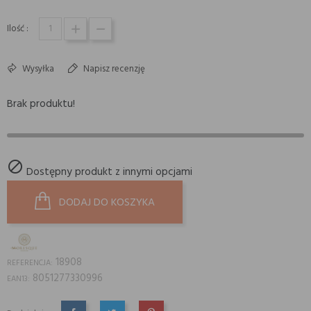
Ilość :
Wysyłka
Napisz recenzję
Brak produktu!

Dostępny produkt z innymi opcjami
DODAJ DO KOSZYKA
18908
REFERENCJA:
8051277330996
EAN13: