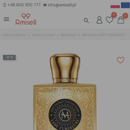
+48 800 900 777
info@amisell.pl
smartphone
email
0
0
menu
search
Strona główna
Marki niszowe
Moresque
Moresque LADY TUBEREUSE
-30%