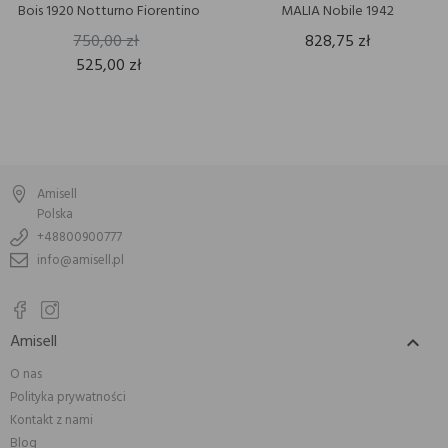
Bois 1920 Notturno Fiorentino
MALIA Nobile 1942
750,00 zł
828,75 zł
525,00 zł
Amisell
Polska
+48800900777
info@amisell.pl
Amisell

O nas
Polityka prywatności
Kontakt z nami
Blog