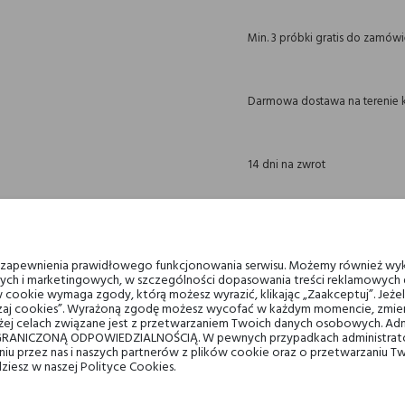
Min. 3 próbki gratis do zamów
Darmowa dostawa na terenie k
14 dni na zwrot
OPIS
GPSR
RECENZJE(0)
u zapewnienia prawidłowego funkcjonowania serwisu. Możemy również wyk
ych i marketingowych, w szczególności dopasowania treści reklamowych d
 cookie wymaga zgody, którą możesz wyrazić, klikając „Zaakceptuj”. Jeż
ządzaj cookies”. Wyrażoną zgodę możesz wycofać w każdym momencie, zmien
ej celach związane jest z przetwarzaniem Twoich danych osobowych. Ad
RANICZONĄ ODPOWIEDZIALNOŚCIĄ. W pewnych przypadkach administrator
Lawenda i Amaretto
taniu przez nas i naszych partnerów z plików cookie oraz o przetwarzaniu
dziesz w naszej Polityce Cookies.
Geranium bourbon i Szałwia