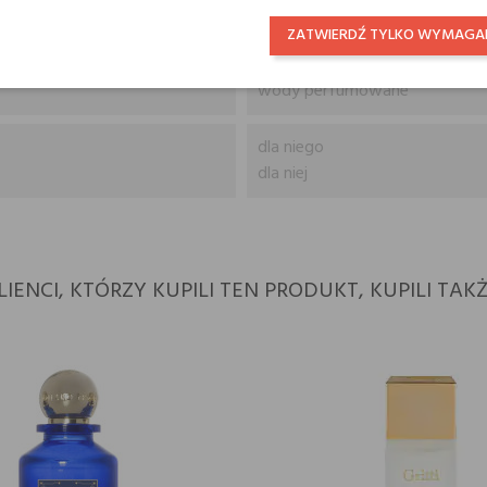
Nuty wodne, Białe piżmo i Ced
ZATWIERDŹ TYLKO WYMAGA
wody perfumowane
dla niego
dla niej
LIENCI, KTÓRZY KUPILI TEN PRODUKT, KUPILI TAKŻ