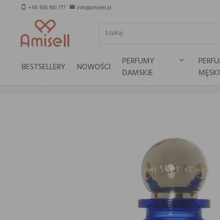
+48 800 900 777
info@amisell.pl
smartphone
email
PERFUMY
PERF
keyboard_arrow_down
BESTSELLERY
NOWOŚCI
DAMSKIE
MĘSKI
Strona główna
Marki niszowe
Milano Fragranze
Milano Fragranz