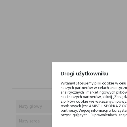
Drogi użytkowniku
Witamy! Stosujemy pliki cookie w cel
naszych partnerów w celach analityczn
analitycznych i marketingowych plików
nas i naszych partnerów, kliknij „Zar
z plików cookie we wskazanych powyż
Nuty głowy
osobowych jest AMISELL SPÓŁKA Z OG
partnerzy. Więcej informacji o korzys
przysługujących Ci uprawnieniach, znaj
Nuty serca