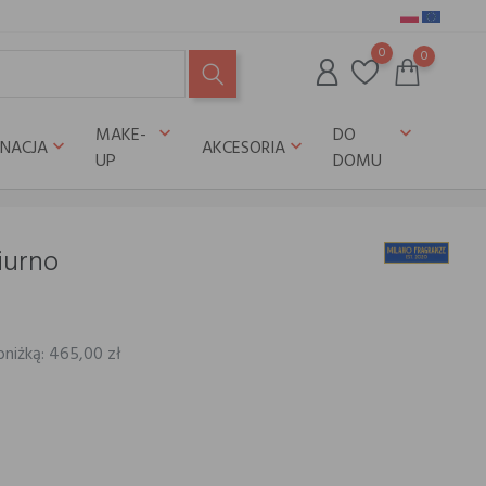
0
0
MAKE-
DO
keyboard_arrow_down
keyboard_arrow_down
GNACJA
AKCESORIA
keyboard_arrow_down
keyboard_arrow_down
UP
DOMU
iurno
bniżką: 465,00 zł