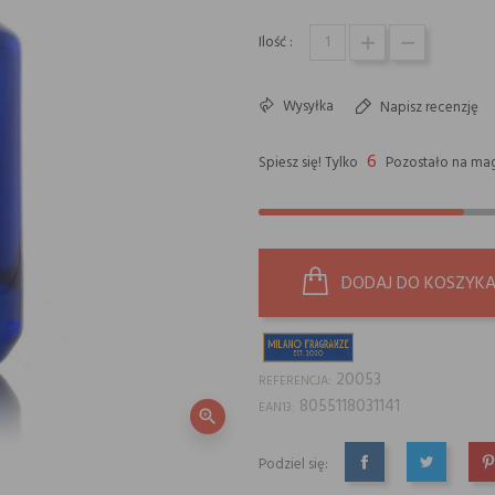
Ilość :
Wysyłka
Napisz recenzję
6
Spiesz się! Tylko
Pozostało na mag
DODAJ DO KOSZYK
20053
REFERENCJA:
8055118031141
EAN13:
zoom_in
Podziel się:
UDOSTĘPNIJ
TWEETUJ
P