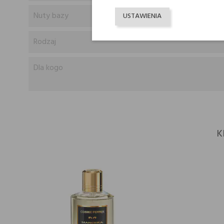
Nuty bazy
USTAWIENIA
Rodzaj
Dla kogo
K