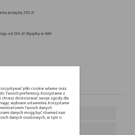
ienia powyżej 200 zł
raju od 250 zł! Wysyłka w 48H
orzystywać pliki cookie własne oraz
o Twoich preferencji. Korzystanie z
eli chcesz dostosować swoje zgody dla
iając wybrane ustawienia. Korzystanie
ministratorem Twoich danych
ami danych mogą być również nasi
 Twoich danych osobowych, w tym o