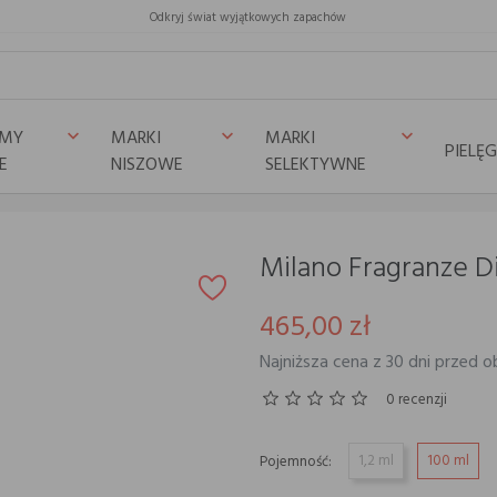
Odkryj świat wyjątkowych zapachów
UMY
MARKI
MARKI
keyboard_arrow_down
keyboard_arrow_down
keyboard_arrow_down
PIELĘ
E
NISZOWE
SELEKTYWNE
e Diurno
Milano Fragranze D
465,00 zł
Najniższa cena z 30 dni przed o
0 recenzji
1,2 ml
100 ml
Pojemność: