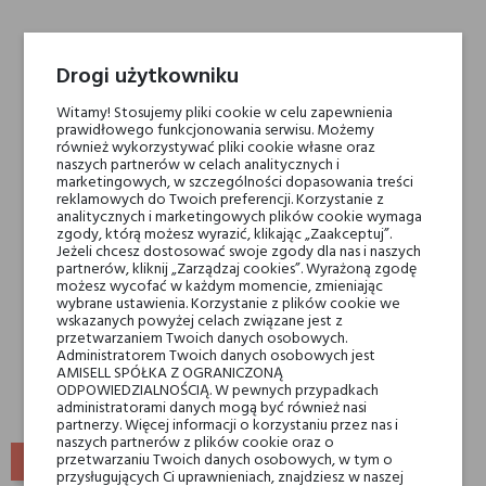
Drogi użytkowniku
-15%
Witamy! Stosujemy pliki cookie w celu zapewnienia
prawidłowego funkcjonowania serwisu. Możemy
również wykorzystywać pliki cookie własne oraz
naszych partnerów w celach analitycznych i
marketingowych, w szczególności dopasowania treści
reklamowych do Twoich preferencji. Korzystanie z
analitycznych i marketingowych plików cookie wymaga
zgody, którą możesz wyrazić, klikając „Zaakceptuj”.
Jeżeli chcesz dostosować swoje zgody dla nas i naszych
partnerów, kliknij „Zarządzaj cookies”. Wyrażoną zgodę
możesz wycofać w każdym momencie, zmieniając
wybrane ustawienia. Korzystanie z plików cookie we
Mendittorosa ID
wskazanych powyżej celach związane jest z
przetwarzaniem Twoich danych osobowych.
539,00 zł
Administratorem Twoich danych osobowych jest
458,15 zł
AMISELL SPÓŁKA Z OGRANICZONĄ
ODPOWIEDZIALNOŚCIĄ. W pewnych przypadkach
administratorami danych mogą być również nasi
partnerzy. Więcej informacji o korzystaniu przez nas i
naszych partnerów z plików cookie oraz o
POWRÓT DO GÓRY
przetwarzaniu Twoich danych osobowych, w tym o
przysługujących Ci uprawnieniach, znajdziesz w naszej