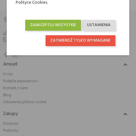
Polityce Cookies.
Amisell
ZAAKCEPTUJ WSZYSTKIE
USTAWIENIA
Polska
+48800900777
info@amisell.pl
ZATWIERDŹ TYLKO WYMAGANE
Amisell

O nas
Polityka prywatności
Kontakt z nami
Blog
Ustawienia plików cookie
Zakupy

Dostawa
Płatności