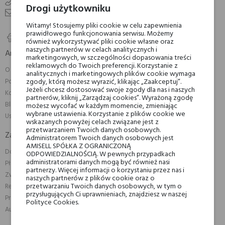
+48800900777
Drogi użytkowniku
info@amisell.pl
Witamy! Stosujemy pliki cookie w celu zapewnienia
prawidłowego funkcjonowania serwisu. Możemy
również wykorzystywać pliki cookie własne oraz
naszych partnerów w celach analitycznych i
Amisell

marketingowych, w szczególności dopasowania treści
reklamowych do Twoich preferencji. Korzystanie z
O nas
analitycznych i marketingowych plików cookie wymaga
zgody, którą możesz wyrazić, klikając „Zaakceptuj”.
Polityka prywatności
Jeżeli chcesz dostosować swoje zgody dla nas i naszych
Kontakt z nami
partnerów, kliknij „Zarządzaj cookies”. Wyrażoną zgodę
Blog
możesz wycofać w każdym momencie, zmieniając
wybrane ustawienia. Korzystanie z plików cookie we
Ustawienia plików cookie
wskazanych powyżej celach związane jest z
przetwarzaniem Twoich danych osobowych.
Zakupy

Administratorem Twoich danych osobowych jest
AMISELL SPÓŁKA Z OGRANICZONĄ
Dostawa
ODPOWIEDZIALNOŚCIĄ. W pewnych przypadkach
administratorami danych mogą być również nasi
Płatności
partnerzy. Więcej informacji o korzystaniu przez nas i
Zwroty i reklamacje
naszych partnerów z plików cookie oraz o
przetwarzaniu Twoich danych osobowych, w tym o
Regulamin
przysługujących Ci uprawnieniach, znajdziesz w naszej
Promocje
Polityce Cookies.
Automatyczne zwroty