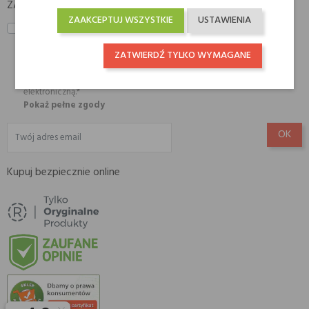
ZAPISZ SIĘ DO NEWSLETTERA

ZAAKCEPTUJ WSZYSTKIE
USTAWIENIA
Zapisz mnie do Newslettera! Wyrażam zgodę na przesyłanie mi za
pomocą środków komunikacji elektronicznej informacji handlowej w
postaci Newslettera przez lub na zlecenie AMISELL SPÓŁKA Z
ZATWIERDŹ TYLKO WYMAGANE
OGRANICZONĄ ODPOWIEDZIALNOŚCIĄ z siedzibą w Krakowie. , w
rozumieniu ustawy z dnia 18 lipca 2002 r. o świadczeniu usług drogą
elektroniczną.*
Pokaż pełne zgody
Kupuj bezpiecznie online