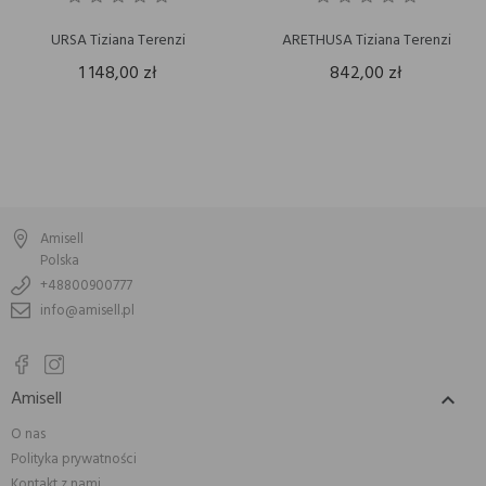
URSA Tiziana Terenzi
ARETHUSA Tiziana Terenzi
1 148,00 zł
842,00 zł
Amisell
Polska
+48800900777
info@amisell.pl
Amisell

O nas
Polityka prywatności
Kontakt z nami