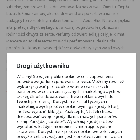
Aoud Blue Notes wypełniają kwiaty. Ylang-ylang, fiołek, róża i irys tworzą
subtelne, zamszowe tło, które wprowadza nas w świat Orientu. Ciepła
baza złożona z ambry, akordu drzew i skóry pozostawia na ciele
otulający ton z subtelnym akcentem wanilii. Aoud Blue Notes to piękna
interpretacja Błękitnej Laguny, w której bogactwo krajobrazów i
roślinności chwyta za serce. Perfumy odzwierciedlają cały jej klimat.
Mancera Aoud Blue Notes to woda perfumowana idealna dla
podróżnika, który na własnej skórze doświadczył tych wyjątkowych
doznań. Dodatkowo świetnie sprawdza się o każdej porze roku.
Kompozycję Aoud Blue Notes Mancera ozdabia niebieski,
Drogi użytkowniku
przyciemniany flakon ze złotym korkiem. Na Amisell znajdziesz go w
dwóch pojemnościach- 120ml i 60ml.
Witamy! Stosujemy pliki cookie w celu zapewnienia
prawidłowego funkcjonowania serwisu. Możemy również
wykorzystywać pliki cookie własne oraz naszych
Charakterystyka orientalno-kwiatowej wody
partnerów w celach analitycznych i marketingowych, w
szczególności dopasowania treści reklamowych do
perfumowanej Mancera Aoud Blue Notes
Twoich preferencji. Korzystanie z analitycznych i
marketingowych plików cookie wymaga zgody, którą
Woda perfumowana Mancera Aoud Blue Notes dedykowana
możesz wyrazić, klikając „Zaakceptuj”. Jeżeli chcesz
kobietom i mężczyznom.
dostosować swoje zgody dla nas i naszych partnerów,
Kompozycja orientalna idealna na cieplejsze dni.
kliknij „Zarządzaj cookies”. Wyrażoną zgodę możesz
Orientalno-kwiatowe perfumy o rewelacyjnej trwałości.
wycofać w każdym momencie, zmieniając wybrane
Aoud Blue Notes Mancera dostępna w dwóch pojemnościach:
ustawienia. Korzystanie z plików cookie we wskazanych
powyżej celach związane jest z przetwarzaniem Twoich
120ml i 60ml.