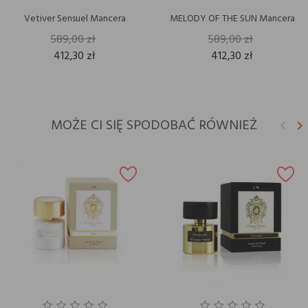
Vetiver Sensuel Mancera
MELODY OF THE SUN Mancera
589,00 zł
589,00 zł
412,30 zł
412,30 zł
MOŻE CI SIĘ SPODOBAĆ RÓWNIEŻ
keyboard_arrow_left
keyboard_arrow_right
Poprz
N