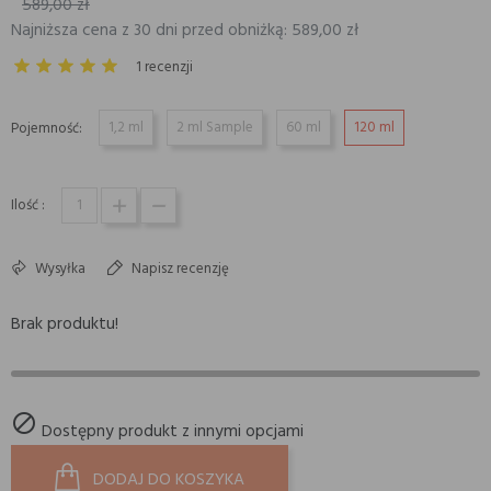
589,00 zł
Najniższa cena z 30 dni przed obniżką: 589,00 zł
1 recenzji
1,2 ml
2 ml Sample
60 ml
120 ml
Pojemność:
Ilość :
Wysyłka
Napisz recenzję
Brak produktu!

Dostępny produkt z innymi opcjami
DODAJ DO KOSZYKA