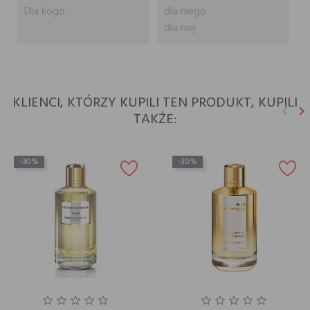
Dla kogo
dla niego
dla niej
KLIENCI, KTÓRZY KUPILI TEN PRODUKT, KUPILI
keyboard_arrow_left
keyboard_arrow_right
TAKŻE:
Poprz
N
-30%
-30%