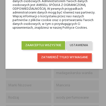
danych osobowych. Administratorem Twoich danych
Zapach idealny dla podróżnika.
osobowych jest AMISELL SPÓŁKA Z OGRANICZONĄ
ODPOWIEDZIALNOŚCIĄ. W pewnych przypadkach
administratorami danych mogą być również nasi partnerzy.
Nuty głowy
bergamotka, cytryna,
Więcej informacji o korzystaniu przez nas i naszych
mandarynka, nuty
partnerów z plików cookie oraz o przetwarzaniu Twoich
danych osobowych, w tym o przysługujących Ci
owocowe i nuty zielone
uprawnieniach, znajdziesz w naszej Polityce Cookies.
Nuty serca
ylang-ylang, róża, korzeń
irysa, fiołek i paczula
ZAAKCEPTUJ WSZYSTKIE
USTAWIENIA
Nuty bazy
skóra, bursztyn, drzewo
ZATWIERDŹ TYLKO WYMAGANE
gwajakowe, drzewo
sandałowe i
madagaskarska wanilia
Marki Niszowe
Mancera
Rodzaj
wody perfumowane