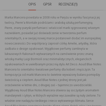
OPIS
GPSR
RECENZJE(1)
Marka Mancera powstała w 2008 roku w Paryżu w wyniku fascynacji jej
twórcy, Pierre'a Montale podróżami i arabską sztuką perfumeryjną.
Pierre, znany paryski perfumiarz i właściciel marki sygnowanej własnym
nazwiskiem, posiadał już doświadczenie w tworzeniu perfum
orientalnych, a w swojej nowej marce postanowił dodać im europejskiej
nowoczesności. Do współpracy zaprosił córkę Amelie, artystkę, która
zadbała o design opakowań. Wyjątkowe perfumy zamknęła w
luksusowych flakonach wytwarzanych na zamówienie przez znaną
włoską markę Luigi Bormioli oraz minimalistycznych, eleganckich
opakowaniach w uwielbianym przez nią stylu Art Deco. Aoud Blue Notes
Mancera to orientalno-kwiatowe perfumy dla kobiet i mężczyzn. Ta
kompozycja od marki Mancera to świetnie wyważony balans pomiędzy
świeżością a ciepłem. Aoud Blue Notes z jednej strony jest jak
orzeźwienie w letnie dni, z drugiej zaś – tajemniczo uwodzicielski.
Wyjątkowy Aoud Blue Notes Mancera otwiera się soczystym aromatem
mandarynek i cytryn, w których wyraźnie wyczuwalne są nuty zielone. To
właśnie one nadają tu rześkiego i nieco wytrawnego klimatu. Serce