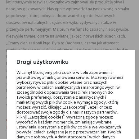
lat intensywnie rozwijał. Początkowo zajmował się produkcją piwa i
napojów gazowanych. Następnie wprowadził na rynek wodę o smaku
jagodowym, której odkrycie doprowadziło go do światowych
dostawców naturalnych cząsteczek wykorzystywanych także w
przemyśle perfumeryjnym. Malbrum Parfums to zapachy nieoczywiste,
niezwykle trwałe, oparte na świetnej jakości norweskich składnikach.
„Czarny cień zasłonił krąg. Była to Bagheera, czarna jak atrament
pantera. Wszyscy ją znali, ale nikt nie miał odwagi stanąć jej na drodze.
Była bowiem przebiegła jak Tabaqui, odważna jak dziki bawół i
Drogi użytkowniku
lekkomyślna niczym ranny słoń. Ale miała głos miękki jak dziki miód
spływający z drzewa, a skórę delikatniejszą niż puch.” Bagheera
Witamy! Stosujemy pliki cookie w celu zapewnienia
Malbrum Parfums to hołd dla interakcji pomiędzy człowiekiem a
prawidłowego funkcjonowania serwisu. Możemy również
wykorzystywać pliki cookie własne oraz naszych
zwierzęciem, dokładnie opisanej w „Księdze Dżungli” przez Rudyarda
partnerów w celach analitycznych i marketingowych, w
Kiplinga. Kompozycję wypełniają wibrujące nuty zamszowej skóry
szczególności dopasowania treści reklamowych do
Twoich preferencji. Korzystanie z analitycznych i
wzbogaconej molekułami, w tym vetimoss i suederal, które nadają
marketingowych plików cookie wymaga zgody, którą
całości ziemistego charakteru. Idealny zapach na wieczorne wyjścia.
możesz wyrazić, klikając „Zaakceptuj”. Jeżeli chcesz
dostosować swoje zgody dla nas i naszych partnerów,
kliknij „Zarządzaj cookies”. Wyrażoną zgodę możesz
Charakterystyka aromatyczno-przyprawowej wody
wycofać w każdym momencie, zmieniając wybrane
perfumowanej Malbrum Parfums Bagheera.
ustawienia. Korzystanie z plików cookie we wskazanych
powyżej celach związane jest z przetwarzaniem Twoich
kompozycja dla niej i dla niego,
danych osobowych. Administratorem Twoich danych