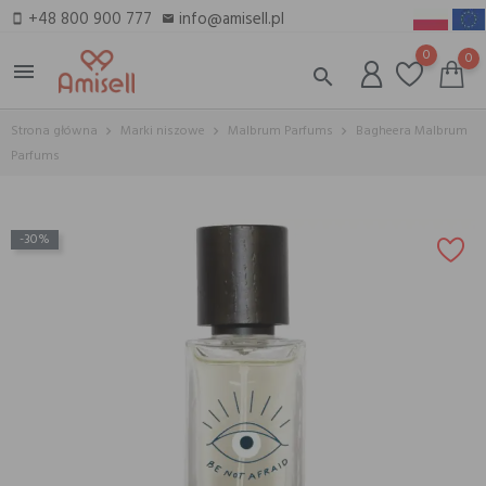
+48 800 900 777
info@amisell.pl
smartphone
email
0
0
menu
search
Strona główna
Marki niszowe
Malbrum Parfums
Bagheera Malbrum
Parfums
-30%