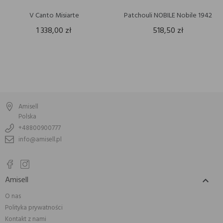
V Canto Misiarte
Patchouli NOBILE Nobile 1942
1 338,00 zł
518,50 zł
Amisell
Polska
+48800900777
info@amisell.pl
Amisell

O nas
Polityka prywatności
Kontakt z nami