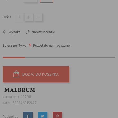
Ilość :
Wysyłka
Napisz recenzję
4
Spiesz się! Tylko
Pozostało na magazynie!
DODAJ DO KOSZYKA
19708
REFERENCJA:
635346315947
EAN13:
Podziel się: