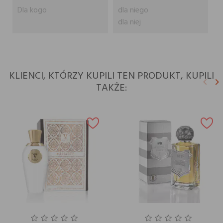
Dla kogo
dla niego
dla niej
KLIENCI, KTÓRZY KUPILI TEN PRODUKT, KUPILI
keyboard_arrow_left
keyboard_arrow_right
TAKŻE:
Poprz
N