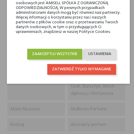
dla miłośników skórzanych, miękkich aromatów,
osobowych jest AMISELL SPÓŁKA Z OGRANICZONĄ
ODPOWIEDZIALNOŚCIĄ. W pewnych przypadkach
perfumy bazujące na naturalnych składnikach i molekułach, w tym
administratorami danych mogą być również nasi partnerzy.
vetimoss i suederal,
Więcej informacji o korzystaniu przez nas i naszych
idealny zapach na wieczór,
partnerów z plików cookie oraz o przetwarzaniu Twoich
doskonała projekcja.
danych osobowych, w tym o przysługujących Ci
uprawnieniach, znajdziesz w naszej Polityce Cookies.
Nuty głowy
Jeżyna, Liść czarnej
porzeczki i Trufla
ZAAKCEPTUJ WSZYSTKIE
USTAWIENIA
Nuty serca
Czarny fiołek i Irys
ZATWIERDŹ TYLKO WYMAGANE
Nuty bazy
Zamsz, Papirus, Skóra,
Cedr, Bursztyn, Mech
dębowy i Wetyweria
Marki Niszowe
Malbrum Parfums
Rodzaj
ekstrakty perfum