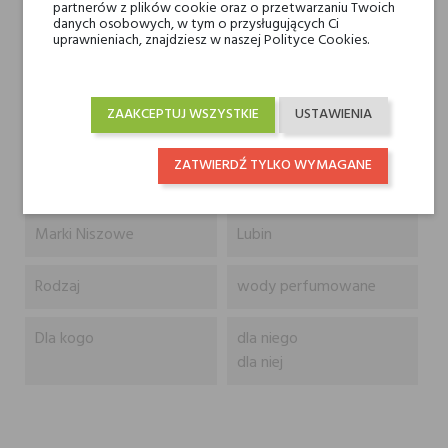
Nuty głowy
cytryna, bergamotka i
partnerów z plików cookie oraz o przetwarzaniu Twoich
danych osobowych, w tym o przysługujących Ci
nuty morskie
uprawnieniach, znajdziesz w naszej Polityce Cookies.
Nuty serca
bazylia, egipski jaśmin i
kwiat pomarańczy
ZAAKCEPTUJ WSZYSTKIE
USTAWIENIA
Nuty bazy
figowiec, cedr i solar
ZATWIERDŹ TYLKO WYMAGANE
notes
Marki Niszowe
Lubin
Rodzaj
wody perfumowane
Dla kogo
dla niego
dla niej