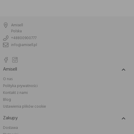
Amisell
Polska
+48800900777
info@amisell.pl
Amisell

O nas
Polityka prywatności
Kontakt z nami
Blog
Ustawienia plików cookie
Zakupy

Dostawa