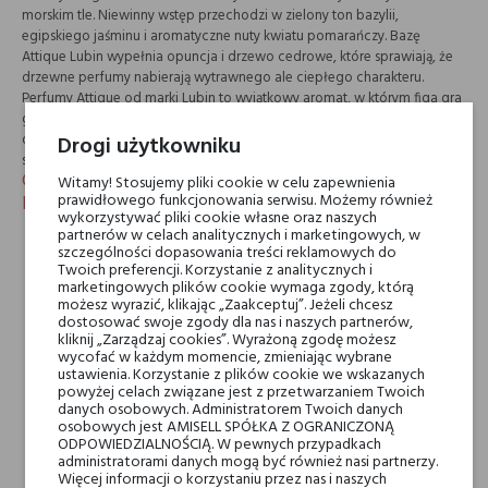
morskim tle. Niewinny wstęp przechodzi w zielony ton bazylii,
egipskiego jaśminu i aromatyczne nuty kwiatu pomarańczy. Bazę
Attique Lubin wypełnia opuncja i drzewo cedrowe, które sprawiają, że
drzewne perfumy nabierają wytrawnego ale ciepłego charakteru.
Perfumy Attique od marki Lubin to wyjątkowy aromat, w którym figa gra
główną rolę. Nie znajdziemy tu soczystych, letnich nut, kompozycja jest
otulająca i polecana szczególnie w chłodniejsze dni. Zapach
Drogi użytkowniku
szczególnie docenią miłośnicy zamszowych akordów.
Charakterystyka aromatycznej wody perfumowanej
Witamy! Stosujemy pliki cookie w celu zapewnienia
prawidłowego funkcjonowania serwisu. Możemy również
Lubin Atiique
wykorzystywać pliki cookie własne oraz naszych
partnerów w celach analitycznych i marketingowych, w
Attique Lubin to perfumy dla kobiet i mężczyzn.
szczególności dopasowania treści reklamowych do
Aromatyczne perfumy idealne na chłodniejsze dni.
Twoich preferencji. Korzystanie z analitycznych i
Attique to figowy zapach, w którym znajdziemy intensywne,
marketingowych plików cookie wymaga zgody, którą
drzewne nuty.
możesz wyrazić, klikając „Zaakceptuj”. Jeżeli chcesz
Kompozycja od marki Lubin przypadnie do gustu miłośnikom
dostosować swoje zgody dla nas i naszych partnerów,
zamszowych perfum.
kliknij „Zarządzaj cookies”. Wyrażoną zgodę możesz
wycofać w każdym momencie, zmieniając wybrane
Nazwa nawiązuje do starożytnego dzieła „Attyckie Noce” Aulusa
ustawienia. Korzystanie z plików cookie we wskazanych
Gelliusa.
powyżej celach związane jest z przetwarzaniem Twoich
Perfumy Attique dostępne są w jednej pojemności 75 ml.
danych osobowych. Administratorem Twoich danych
osobowych jest AMISELL SPÓŁKA Z OGRANICZONĄ
ODPOWIEDZIALNOŚCIĄ. W pewnych przypadkach
administratorami danych mogą być również nasi partnerzy.
Więcej informacji o korzystaniu przez nas i naszych