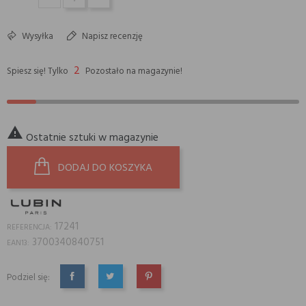
Wysyłka
Napisz recenzję
2
Spiesz się! Tylko
Pozostało na magazynie!

Ostatnie sztuki w magazynie
DODAJ DO KOSZYKA
17241
REFERENCJA:
3700340840751
EAN13:
Podziel się:
UDOSTĘPNIJ
TWEETUJ
PINTEREST