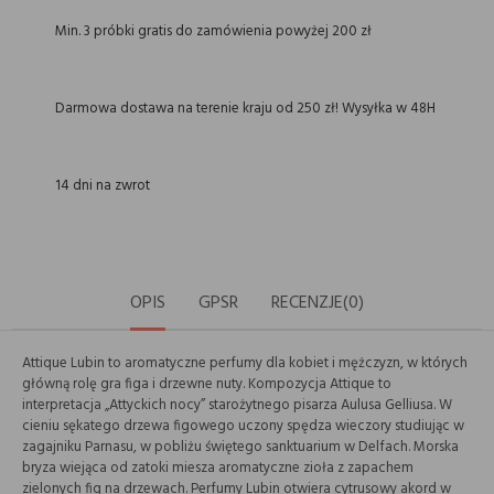
Min. 3 próbki gratis do zamówienia powyżej 200 zł
Darmowa dostawa na terenie kraju od 250 zł! Wysyłka w 48H
14 dni na zwrot
OPIS
GPSR
RECENZJE(0)
Attique Lubin to aromatyczne perfumy dla kobiet i mężczyzn, w których
główną rolę gra figa i drzewne nuty. Kompozycja Attique to
interpretacja „Attyckich nocy” starożytnego pisarza Aulusa Gelliusa. W
cieniu sękatego drzewa figowego uczony spędza wieczory studiując w
zagajniku Parnasu, w pobliżu świętego sanktuarium w Delfach. Morska
bryza wiejąca od zatoki miesza aromatyczne zioła z zapachem
zielonych fig na drzewach. Perfumy Lubin otwiera cytrusowy akord w