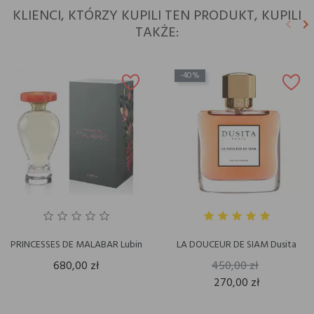
KLIENCI, KTÓRZY KUPILI TEN PRODUKT, KUPILI
keyboard_arrow_left
keyboard_arrow_right
TAKŻE:
Poprz
N
-40%
PRINCESSES DE MALABAR Lubin
LA DOUCEUR DE SIAM Dusita
680,00 zł
450,00 zł
270,00 zł