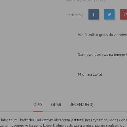
4260086198152
EAN13:
Podziel się:
UDOSTĘPNIJ
TWEETUJ
P
Min. 3 próbki gratis do zamów
Darmowa dostawa na terenie k
14 dni na zwrot
OPIS
GPSR
RECENZJE(0)
 labdanum i kadzideł. Delikatnym akcentem jest tutaj irys i cynamon, jednak o
anym dopiero w bazie, w której króluje cedr, szara ambra, piżmo i balsam gurj