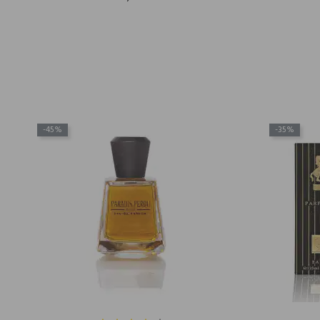
-45%
-35%