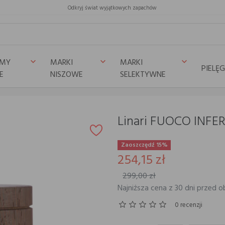
Odkryj świat wyjątkowych zapachów
UMY
MARKI
MARKI
keyboard_arrow_down
keyboard_arrow_down
keyboard_arrow_down
PIELĘ
E
NISZOWE
SELEKTYWNE
Linari FUOCO INFE
Zaoszczędź 15%
254,15 zł
299,00 zł
Najniższa cena z 30 dni przed o
0 recenzji