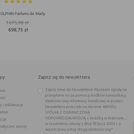
LPHIN Parfums de Marly
1 075,00 zł
698,75 zł
py
Zapisz się do newslettera
Zapisz mnie do Newslettera! Wyrażam zgodę na
awa
przesyłanie mi za pomocą środków komunikacji
ości
elektronicznej informacji handlowej w postaci
y i reklamacje
Newslettera przez lub na zlecenie AMISELL
lamin
SPÓŁKA Z OGRANICZONĄ
ODPOWIEDZIALNOŚCIĄ z siedzibą w Krakowie. ,
ocje
w rozumieniu ustawy z dnia 18 lipca 2002 r. o
atyczne zwroty
świadczeniu usług drogą elektroniczną.*