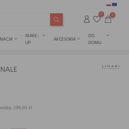
0
0
MAKE-
DO
keyboard_arrow_down
keyboard_arrow_down
GNACJA
AKCESORIA
keyboard_arrow_down
keyboard_arrow_down
UP
DOMU
RNALE
bniżką: 299,00 zł