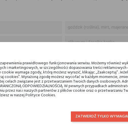
goździk (roślina), mirt, majera
olibanum i fasolka tonka
balsam gurjan, cedr atlaski, bi
u zapewnienia prawidłowego funkcjonowania serwisu. Możemy również wyk
ych i marketingowych, w szczególności dopasowania treści reklamowych d
Linari
 cookie wymaga zgody, którą możesz wyrazić, klikając „Zaakceptuj”. Jeż
ządzaj cookies”. Wyrażoną zgodę możesz wycofać w każdym momencie, zmien
ej celach związane jest z przetwarzaniem Twoich danych osobowych. Ad
RANICZONĄ ODPOWIEDZIALNOŚCIĄ. W pewnych przypadkach administrator
wody perfumowane
taniu przez nas i naszych partnerów z plików cookie oraz o przetwarzaniu
dziesz w naszej Polityce Cookies.
dla niego
dla niej
ZATWIERDŹ TYLKO WYMAGA