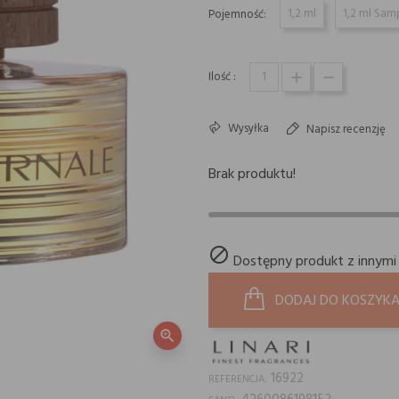
1,2 ml
1,2 ml Sam
Pojemność:
Ilość :
Wysyłka
Napisz recenzję
Brak produktu!

Dostępny produkt z innymi
DODAJ DO KOSZYK
zoom_in
16922
REFERENCJA: