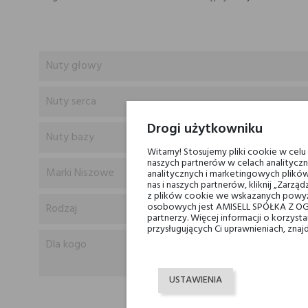
Nuty głowy
Nuty serca
Drogi użytkowniku
Nuty bazy
Witamy! Stosujemy pliki cookie w cel
naszych partnerów w celach analityczn
Marki Niszowe
analitycznych i marketingowych plików
nas i naszych partnerów, kliknij „Zar
z plików cookie we wskazanych powyż
osobowych jest AMISELL SPÓŁKA Z OG
Rodzaj
partnerzy. Więcej informacji o korzys
przysługujących Ci uprawnieniach, znaj
Dla kogo
USTAWIENIA