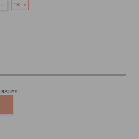
ple
100 ml
 opcjami
A