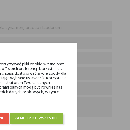
nek, cynamon, brzoza i labdanum
ałe piżmo i ambra
orzystywać pliki cookie własne oraz
o Twoich preferencji. Korzystanie z
eli chcesz dostosować swoje zgody dla
iając wybrane ustawienia. Korzystanie
ministratorem Twoich danych
ami danych mogą być również nasi
 Twoich danych osobowych, w tym o
NE
ZAAKCEPTUJ WSZYSTKIE