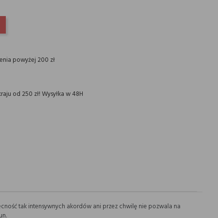
INTEREST
ienia powyżej 200 zł
raju od 250 zł! Wysyłka w 48H
becność tak intensywnych akordów ani przez chwilę nie pozwala na
un.