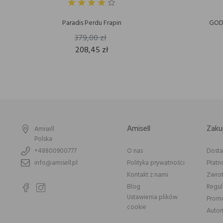
Paradis Perdu Frapin
GODO
379,00 zł
208,45 zł
Amisell
Zaku
Amisell
Polska
+48800900777
O nas
Dost
info@amisell.pl
Polityka prywatności
Płatn
Kontakt z nami
Zwrot
Blog
Regu
Ustawienia plików
Prom
cookie
Autom