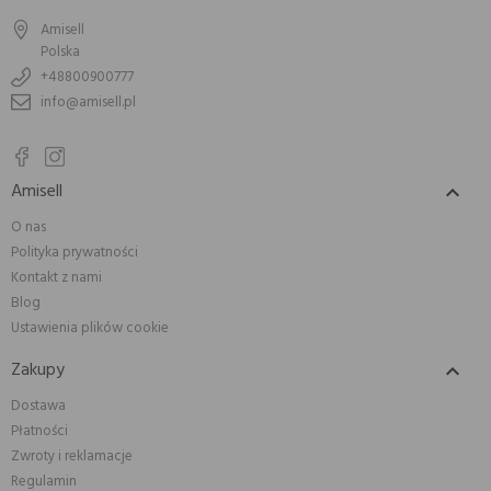
Amisell
Polska
+48800900777
info@amisell.pl
Amisell

O nas
Polityka prywatności
Kontakt z nami
Blog
Ustawienia plików cookie
Zakupy

Dostawa
Płatności
Zwroty i reklamacje
Regulamin