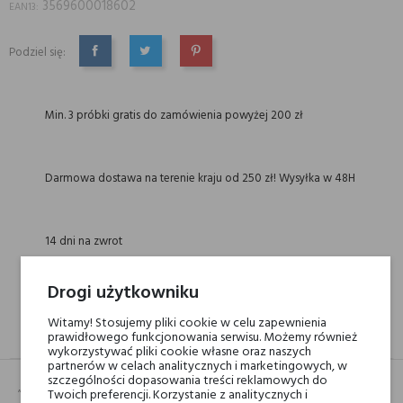
3569600018602
EAN13:
Podziel się:
UDOSTĘPNIJ
TWEETUJ
PINTEREST
Min. 3 próbki gratis do zamówienia powyżej 200 zł
Darmowa dostawa na terenie kraju od 250 zł! Wysyłka w 48H
14 dni na zwrot
Drogi użytkowniku
Witamy! Stosujemy pliki cookie w celu zapewnienia
OPIS
GPSR
RECENZJE(0)
prawidłowego funkcjonowania serwisu. Możemy również
wykorzystywać pliki cookie własne oraz naszych
partnerów w celach analitycznych i marketingowych, w
szczególności dopasowania treści reklamowych do
„Pieprz Timut ma silny, niezwykle świeży zapach, który doskonale
Twoich preferencji. Korzystanie z analitycznych i