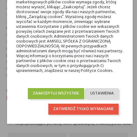
odzwierciedla świetlisty i musujący element, który chciałem tu
marketingowych plików cookie wymaga zgody, którą
możesz wyrazić, klikając „Zaakceptuj”. Jeżeli chcesz
zaznaczyć. Starałem się także przełamać schemat kadzidła, oddalając
dostosować swoje zgody dla nas i naszych partnerów,
się od sakralnego aspektu, który często jest z nim kojarzony.” Feu Primitif
kliknij „Zarządzaj cookies”. Wyrażoną zgodę możesz
Jardin de France to kompozycja o wyraźnym, pieprznym akordzie,
wycofać w każdym momencie, zmieniając wybrane
ustawienia. Korzystanie z plików cookie we wskazanych
któremu towarzyszą cytrusy i drzewa. Ta wspaniała interpretacja
powyżej celach związane jest z przetwarzaniem Twoich
iskrzącego ognia wybucha ostrą nutą pieprzu i żywic, których aromat tli
danych osobowych. Administratorem Twoich danych
osobowych jest AMISELL SPÓŁKA Z OGRANICZONĄ
się na skórze przez kilka godzin. Serce tych chłodnych perfum wypełnia
ODPOWIEDZIALNOŚCIĄ. W pewnych przypadkach
gorzkawa esencja czarnej herbaty z subtelnym akcentem róży, którego
administratorami danych mogą być również nasi partnerzy.
podtrzymuje surowy aromat cedru i kadzidła. Feu Primitf jest zapachem
Więcej informacji o korzystaniu przez nas i naszych
partnerów z plików cookie oraz o przetwarzaniu Twoich
dla miłośników kadzidła w lżejszym wydaniu. Nie brakuje w nim
danych osobowych, w tym o przysługujących Ci
mrocznego akcentu, jednak z całą pewnością są to perfumy do
uprawnieniach, znajdziesz w naszej Polityce Cookies.
noszenia na co dzień.
Charakterystyka drzewno-korzennej wody
ZAAKCEPTUJ WSZYSTKIE
USTAWIENIA
perfumowanej Jardin de France Feu Primitif.
zapach dla niej i dla niego,
ZATWIERDŹ TYLKO WYMAGANE
dla miłośników lżejszych wersji kadzideł,
kompozycja chłodna i wytrawna,
nieprzytłaczające perfumy, które sprawdzą się o każdej porze roku.