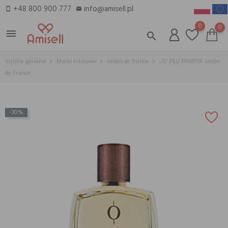
+48 800 900 777
info@amisell.pl
smartphone
email
0
0
menu
search
Strona główna
Marki niszowe
Jardin de france
„O” FEU PRIMITIF Jardin
de France
-30%