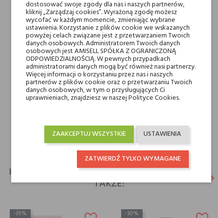
dostosować swoje zgody dla nas i naszych partnerów,
magnolia i piwonia
kliknij „Zarządzaj cookies”. Wyrażoną zgodę możesz
wycofać w każdym momencie, zmieniając wybrane
ustawienia. Korzystanie z plików cookie we wskazanych
Nuty bazy
drzewo sandałowe,
powyżej celach związane jest z przetwarzaniem Twoich
paczula i wanilia
danych osobowych. Administratorem Twoich danych
osobowych jest AMISELL SPÓŁKA Z OGRANICZONĄ
ODPOWIEDZIALNOŚCIĄ. W pewnych przypadkach
administratorami danych mogą być również nasi partnerzy.
Marki Niszowe
Hayari
Więcej informacji o korzystaniu przez nas i naszych
partnerów z plików cookie oraz o przetwarzaniu Twoich
danych osobowych, w tym o przysługujących Ci
Rodzaj
wody perfumowane
uprawnieniach, znajdziesz w naszej Polityce Cookies.
Dla kogo
dla niej
ZAAKCEPTUJ WSZYSTKIE
USTAWIENIA
ZATWIERDŹ TYLKO WYMAGANE
KLIENCI, KTÓRZY KUPILI TEN PRODUKT, KUPILI
keyboard_arrow_left
keyboard_arrow_right
TAKŻE:
Poprz
N
-35%
-30%