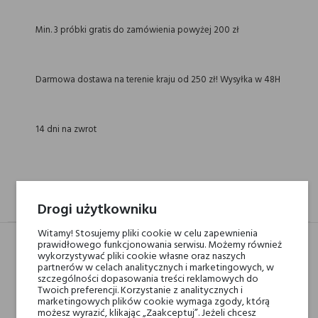
Min. 3 próbki gratis do zamówienia powyżej 200 zł
Darmowa dostawa na terenie kraju od 250 zł! Wysyłka w 48H
14 dni na zwrot
OPIS
GPSR
RECENZJE(0)
Drogi użytkowniku
Witamy! Stosujemy pliki cookie w celu zapewnienia
prawidłowego funkcjonowania serwisu. Możemy również
wykorzystywać pliki cookie własne oraz naszych
partnerów w celach analitycznych i marketingowych, w
Nuty głowy
grejpfrut i frezja
szczególności dopasowania treści reklamowych do
Twoich preferencji. Korzystanie z analitycznych i
marketingowych plików cookie wymaga zgody, którą
Nuty serca
jaśmin, kardamon,
możesz wyrazić, klikając „Zaakceptuj”. Jeżeli chcesz