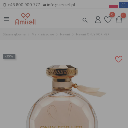
+48 800 900 777
info@amisell.pl
smartphone
email
0
0
menu
search
Strona główna
Marki niszowe
Hayari
Hayari ONLY FOR HER
-30%