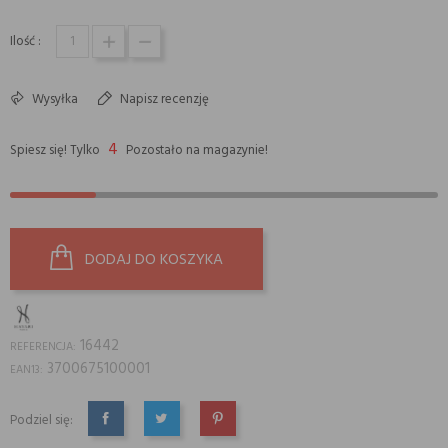
Ilość :
Wysyłka
Napisz recenzję
4
Spiesz się! Tylko
Pozostało na magazynie!
DODAJ DO KOSZYKA
16442
REFERENCJA:
3700675100001
EAN13:
Podziel się:
UDOSTĘPNIJ
TWEETUJ
PINTEREST