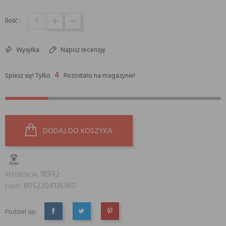
Ilość :
Wysyłka
Napisz recenzję
4
Spiesz się! Tylko
Pozostało na magazynie!
DODAJ DO KOSZYKA
18942
REFERENCJA:
8052204136360
EAN13:
Podziel się:
UDOSTĘPNIJ
TWEETUJ
PINTEREST