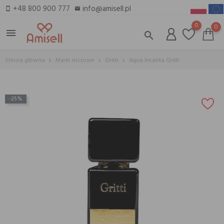
+48 800 900 777
info@amisell.pl
smartphone
email
0
0
menu
search
Strona główna
Marki niszowe
Gritti
Aqua Incanta Gritti
-25%