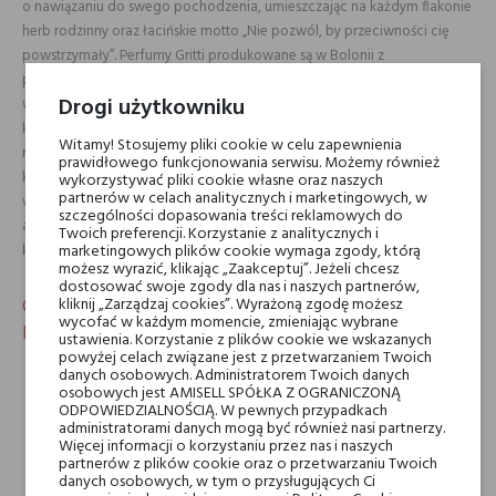
o nawiązaniu do swego pochodzenia, umieszczając na każdym flakonie
herb rodzinny oraz łacińskie motto „Nie pozwól, by przeciwności cię
powstrzymały”. Perfumy Gritti produkowane są w Bolonii z
poszanowaniem dla przeszłości, teraźniejszości i przyszłości. Kwiatowo-
Drogi użytkowniku
wodne perfumy Aqua Incanta Gritti to elegancki aromat florenckiego
korzenia irysa. Jego uwodzicielski zapach przechodzi przez ciało
Witamy! Stosujemy pliki cookie w celu zapewnienia
niczym obezwładniający prąd, dając uczucie lekkiego odurzenia. Całej
prawidłowego funkcjonowania serwisu. Możemy również
kompozycji towarzyszy gęsty akord piżma, który skłębia silnie pudrową
wykorzystywać pliki cookie własne oraz naszych
partnerów w celach analitycznych i marketingowych, w
woń. Perfumy Aqua Incanta dopełnia ciepła nuta wanilii i
szczególności dopasowania treści reklamowych do
aromatycznego, zamszowego fiołka. Otulający zapach o niezwykle
Twoich preferencji. Korzystanie z analitycznych i
kobiecym charakterze świetnie sprawdzi się na co dzień.
marketingowych plików cookie wymaga zgody, którą
możesz wyrazić, klikając „Zaakceptuj”. Jeżeli chcesz
dostosować swoje zgody dla nas i naszych partnerów,
Charakterystyka kwiatowo-wodnej wody
kliknij „Zarządzaj cookies”. Wyrażoną zgodę możesz
wycofać w każdym momencie, zmieniając wybrane
perfumowanej Gritti Aqua Incanta
ustawienia. Korzystanie z plików cookie we wskazanych
powyżej celach związane jest z przetwarzaniem Twoich
Aqua Incanta dla kobiet.
danych osobowych. Administratorem Twoich danych
Dla miłośniczek pudrowych kompozycji z irysem.
osobowych jest AMISELL SPÓŁKA Z OGRANICZONĄ
Intensywne perfumy o wysokiej trwałości.
ODPOWIEDZIALNOŚCIĄ. W pewnych przypadkach
Skomponowane tylko z najwyższej jakości składników.
administratorami danych mogą być również nasi partnerzy.
Więcej informacji o korzystaniu przez nas i naszych
Aqua Incanta to perfumy na co dzień.
partnerów z plików cookie oraz o przetwarzaniu Twoich
danych osobowych, w tym o przysługujących Ci